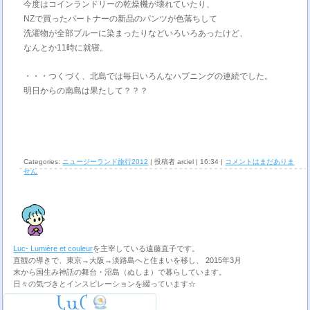
今度はコインランドリーの乾燥機が壊れていたり、
NZで買ったパートナーの新品のパンツが色落ちして
洗濯物が全部ブルーに染まったりなどいろいろあったけど、
なんとか11時に就寝。
・・・つくづく、北島では毎日いろんなハプニングの連続でした。
明日からの南島は果たして？？？
Categories:
ニュージーランド旅行2012
| 投稿者 arciel | 16:34 |
コメントはまだありま
せん
Luc- Lumière et couleur
を主宰している遠藤直子です。
直観の導きで、東京→大阪→淡路島へと住まいを移し、 2015年3月
末から国生み神話の舞台・沼島（ぬしま）で暮らしています。
日々の気づきとインスピレーションを綴っています☆