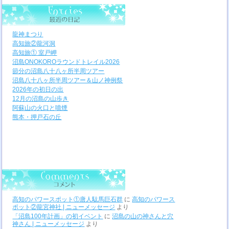
龍神まつり
高知旅②龍河洞
高知旅① 室戸岬
沼島ONOKOROラウンドトレイル2026
節分の沼島八十八ヶ所半周ツアー
沼島八十八ヶ所半周ツアー＆山ノ神例祭
2026年の初日の出
12月の沼島の山歩き
阿蘇山の火口と噴煙
熊本・押戸石の丘
高知のパワースポット①唐人駄馬巨石群
に
高知のパワース
ポット②龍宮神社 | ニューメッセージ
より
「沼島100年計画」の初イベント
に
沼島の山の神さんと穴
神さん | ニューメッセージ
より