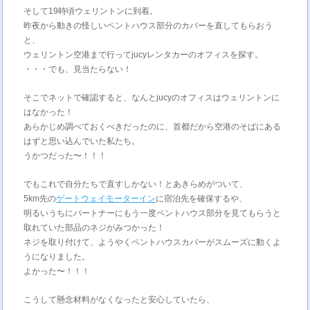
そして19時頃ウェリントンに到着。
昨夜から動きの怪しいペントハウス部分のカバーを直してもらおう
と、
ウェリントン空港まで行ってjucyレンタカーのオフィスを探す。
・・・でも、見当たらない！
そこでネットで確認すると、なんとjucyのオフィスはウェリントンに
はなかった！
あらかじめ調べておくべきだったのに、首都だから空港のそばにある
はずと思い込んでいた私たち。
うかつだった〜！！！
でもこれで自分たちで直すしかない！とあきらめがついて、
5km先の
ゲートウェイモーターイン
に宿泊先を確保するや、
明るいうちにパートナーにもう一度ペントハウス部分を見てもらうと
取れていた部品のネジがみつかった！
ネジを取り付けて、ようやくペントハウスカバーがスムーズに動くよ
うになりました。
よかった〜！！！
こうして懸念材料がなくなったと安心していたら、