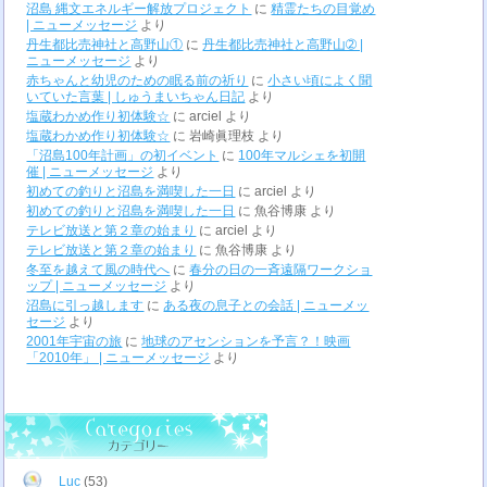
沼島 縄文エネルギー解放プロジェクト
に
精霊たちの目覚め
| ニューメッセージ
より
丹生都比売神社と高野山①
に
丹生都比売神社と高野山➁ |
ニューメッセージ
より
赤ちゃんと幼児のための眠る前の祈り
に
小さい頃によく聞
いていた言葉 | しゅうまいちゃん日記
より
塩蔵わかめ作り初体験☆
に
arciel
より
塩蔵わかめ作り初体験☆
に
岩崎眞理枝
より
「沼島100年計画」の初イベント
に
100年マルシェを初開
催 | ニューメッセージ
より
初めての釣りと沼島を満喫した一日
に
arciel
より
初めての釣りと沼島を満喫した一日
に
魚谷博康
より
テレビ放送と第２章の始まり
に
arciel
より
テレビ放送と第２章の始まり
に
魚谷博康
より
冬至を越えて風の時代へ
に
春分の日の一斉遠隔ワークショ
ップ | ニューメッセージ
より
沼島に引っ越します
に
ある夜の息子との会話 | ニューメッ
セージ
より
2001年宇宙の旅
に
地球のアセンションを予言？！映画
「2010年」 | ニューメッセージ
より
Luc
(53)