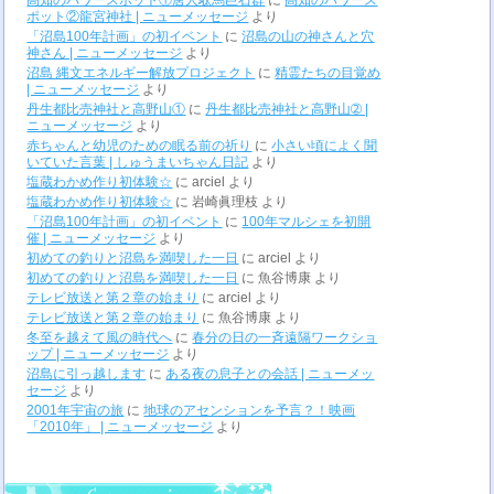
高知のパワースポット①唐人駄馬巨石群
に
高知のパワース
ポット②龍宮神社 | ニューメッセージ
より
「沼島100年計画」の初イベント
に
沼島の山の神さんと穴
神さん | ニューメッセージ
より
沼島 縄文エネルギー解放プロジェクト
に
精霊たちの目覚め
| ニューメッセージ
より
丹生都比売神社と高野山①
に
丹生都比売神社と高野山➁ |
ニューメッセージ
より
赤ちゃんと幼児のための眠る前の祈り
に
小さい頃によく聞
いていた言葉 | しゅうまいちゃん日記
より
塩蔵わかめ作り初体験☆
に
arciel
より
塩蔵わかめ作り初体験☆
に
岩崎眞理枝
より
「沼島100年計画」の初イベント
に
100年マルシェを初開
催 | ニューメッセージ
より
初めての釣りと沼島を満喫した一日
に
arciel
より
初めての釣りと沼島を満喫した一日
に
魚谷博康
より
テレビ放送と第２章の始まり
に
arciel
より
テレビ放送と第２章の始まり
に
魚谷博康
より
冬至を越えて風の時代へ
に
春分の日の一斉遠隔ワークショ
ップ | ニューメッセージ
より
沼島に引っ越します
に
ある夜の息子との会話 | ニューメッ
セージ
より
2001年宇宙の旅
に
地球のアセンションを予言？！映画
「2010年」 | ニューメッセージ
より