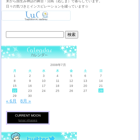
末から国生み神話の舞台・沼島（ぬしま）で暮らしています。
日々の気づきとインスピレーションを綴っています☆
検
索:
2008年7月
月
火
水
木
金
土
日
1
2
3
4
5
6
7
8
9
10
11
12
13
14
15
16
17
18
19
20
21
22
23
24
25
26
27
28
29
30
« 6月
8月 »
CURRENT MOON
lunar phases