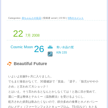
Categories:
赤ちゃんとの生活
| 投稿者 arciel | 15:50 |
5件のコメント
22
7月 2008
26
Cosmic Moon
青い水晶の鷲
KIN 155
Beautiful Future
いよいよ妊娠9ヶ月に入りました。
でもまだ食欲がなくて、30週健診で「貧血」「逆子」「胎児がやや小
さめ」と言われて大ショック！
とはいえ、そう言われるとなんとかしなくては！と急に目が覚めて、
週に一度は整体とテルミー（温熱療法）を受けるようにし、
処方された鉄剤は飲みたくないので、鉄分多めの食事とホメオパシー
のレメディ（ファーランフォスとキュープロム、TS-01など）をとる