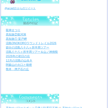
@arciel13 からのツイート
龍神まつり
高知旅②龍河洞
高知旅① 室戸岬
沼島ONOKOROラウンドトレイル2026
節分の沼島八十八ヶ所半周ツアー
沼島八十八ヶ所半周ツアー＆山ノ神例祭
2026年の初日の出
12月の沼島の山歩き
阿蘇山の火口と噴煙
熊本・押戸石の丘