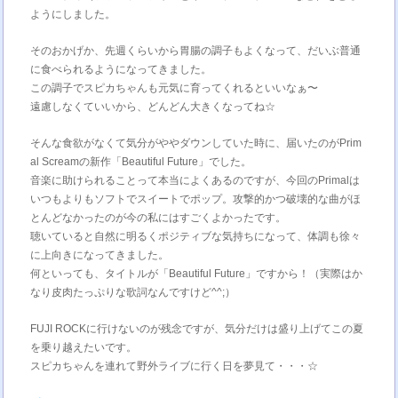
ようにしました。
そのおかげか、先週くらいから胃腸の調子もよくなって、だいぶ普通
に食べられるようになってきました。
この調子でスピカちゃんも元気に育ってくれるといいなぁ〜
遠慮しなくていいから、どんどん大きくなってね☆
そんな食欲がなくて気分がややダウンしていた時に、届いたのがPrim
al Screamの新作「Beautiful Future」でした。
音楽に助けられることって本当によくあるのですが、今回のPrimalは
いつもよりもソフトでスイートでポップ。攻撃的かつ破壊的な曲がほ
とんどなかったのが今の私にはすごくよかったです。
聴いていると自然に明るくポジティブな気持ちになって、体調も徐々
に上向きになってきました。
何といっても、タイトルが「Beautiful Future」ですから！（実際はか
なり皮肉たっぷりな歌詞なんですけど^^;）
FUJI ROCKに行けないのが残念ですが、気分だけは盛り上げてこの夏
を乗り越えたいです。
スピカちゃんを連れて野外ライブに行く日を夢見て・・・☆