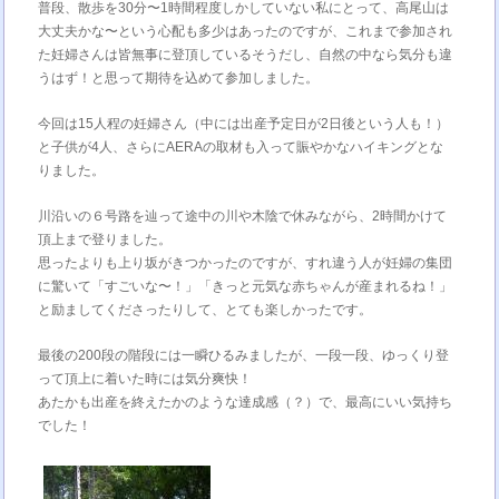
普段、散歩を30分〜1時間程度しかしていない私にとって、高尾山は
大丈夫かな〜という心配も多少はあったのですが、これまで参加され
た妊婦さんは皆無事に登頂しているそうだし、自然の中なら気分も違
うはず！と思って期待を込めて参加しました。
今回は15人程の妊婦さん（中には出産予定日が2日後という人も！）
と子供が4人、さらにAERAの取材も入って賑やかなハイキングとな
りました。
川沿いの６号路を辿って途中の川や木陰で休みながら、2時間かけて
頂上まで登りました。
思ったよりも上り坂がきつかったのですが、すれ違う人が妊婦の集団
に驚いて「すごいな〜！」「きっと元気な赤ちゃんが産まれるね！」
と励ましてくださったりして、とても楽しかったです。
最後の200段の階段には一瞬ひるみましたが、一段一段、ゆっくり登
って頂上に着いた時には気分爽快！
あたかも出産を終えたかのような達成感（？）で、最高にいい気持ち
でした！