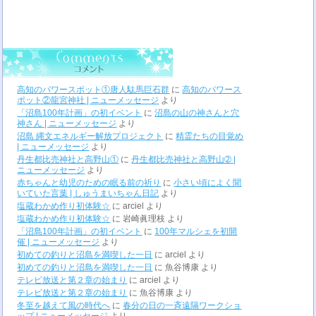
高知のパワースポット①唐人駄馬巨石群
に
高知のパワース
ポット②龍宮神社 | ニューメッセージ
より
「沼島100年計画」の初イベント
に
沼島の山の神さんと穴
神さん | ニューメッセージ
より
沼島 縄文エネルギー解放プロジェクト
に
精霊たちの目覚め
| ニューメッセージ
より
丹生都比売神社と高野山①
に
丹生都比売神社と高野山➁ |
ニューメッセージ
より
赤ちゃんと幼児のための眠る前の祈り
に
小さい頃によく聞
いていた言葉 | しゅうまいちゃん日記
より
塩蔵わかめ作り初体験☆
に
arciel
より
塩蔵わかめ作り初体験☆
に
岩崎眞理枝
より
「沼島100年計画」の初イベント
に
100年マルシェを初開
催 | ニューメッセージ
より
初めての釣りと沼島を満喫した一日
に
arciel
より
初めての釣りと沼島を満喫した一日
に
魚谷博康
より
テレビ放送と第２章の始まり
に
arciel
より
テレビ放送と第２章の始まり
に
魚谷博康
より
冬至を越えて風の時代へ
に
春分の日の一斉遠隔ワークショ