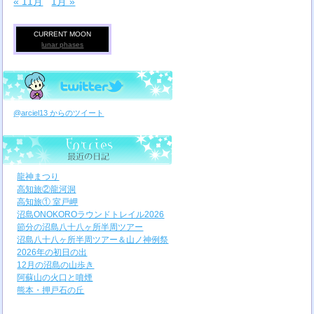
« 11月
1月 »
CURRENT MOON
lunar phases
@arciel13 からのツイート
龍神まつり
高知旅②龍河洞
高知旅① 室戸岬
沼島ONOKOROラウンドトレイル2026
節分の沼島八十八ヶ所半周ツアー
沼島八十八ヶ所半周ツアー＆山ノ神例祭
2026年の初日の出
12月の沼島の山歩き
阿蘇山の火口と噴煙
熊本・押戸石の丘