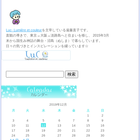
Luc- Lumière et couleur
を主宰している遠藤直子です。
直観の導きで、東京→大阪→淡路島へと住まいを移し、 2015年3月
末から国生み神話の舞台・沼島（ぬしま）で暮らしています。
日々の気づきとインスピレーションを綴っています☆
検
索:
2019年12月
月
火
水
木
金
土
日
1
2
3
4
5
6
7
8
9
10
11
12
13
14
15
16
17
18
19
20
21
22
23
24
25
26
27
28
29
30