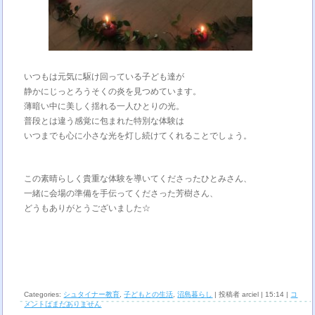
いつもは元気に駆け回っている子ども達が
静かにじっとろうそくの炎を見つめています。
薄暗い中に美しく揺れる一人ひとりの光。
普段とは違う感覚に包まれた特別な体験は
いつまでも心に小さな光を灯し続けてくれることでしょう。
この素晴らしく貴重な体験を導いてくださったひとみさん、
一緒に会場の準備を手伝ってくださった芳樹さん、
どうもありがとうございました☆
Categories:
シュタイナー教育
,
子どもとの生活
,
沼島暮らし
| 投稿者 arciel | 15:14 |
コ
メントはまだありません