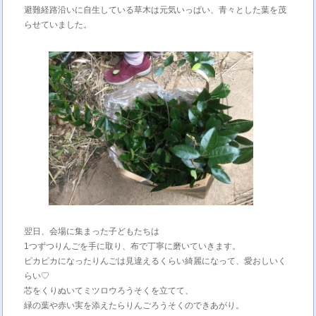
避難経路沿いに自生している草木は元気いっぱい、青々とした葉を茂
らせていました。
翌日、会場に集まった子どもたちは
1つずつりんごを手に取り、布で丁寧に磨いていきます。
ピカピカになったりんごは見違えるくらい綺麗になって、愛おしいく
らい♡
芯をくりぬいてミツロウろうそくを立てて、
緑の葉や赤い実を添えたらりんごろうそくのできあがり。