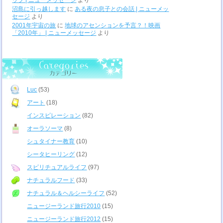
ップ | ニューメッセージ
より
沼島に引っ越します
に
ある夜の息子との会話 | ニューメッ
セージ
より
2001年宇宙の旅
に
地球のアセンションを予言？！映画
「2010年」 | ニューメッセージ
より
Luc
(53)
アート
(18)
インスピレーション
(82)
オーラソーマ
(8)
シュタイナー教育
(10)
シータヒーリング
(12)
スピリチュアルライフ
(97)
ナチュラルフード
(33)
ナチュラル＆ヘルシーライフ
(52)
ニュージーランド旅行2010
(15)
ニュージーランド旅行2012
(15)