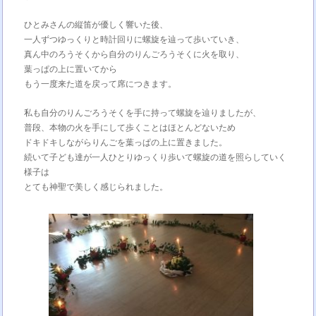
ひとみさんの縦笛が優しく響いた後、
一人ずつゆっくりと時計回りに螺旋を辿って歩いていき、
真ん中のろうそくから自分のりんごろうそくに火を取り、
葉っぱの上に置いてから
もう一度来た道を戻って席につきます。
私も自分のりんごろうそくを手に持って螺旋を辿りましたが、
普段、本物の火を手にして歩くことはほとんどないため
ドキドキしながらりんごを葉っぱの上に置きました。
続いて子ども達が一人ひとりゆっくり歩いて螺旋の道を照らしていく
様子は
とても神聖で美しく感じられました。