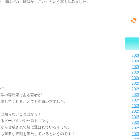
が「脳はバカ、腸はかしこい」という本を読みました。
20
20
20
20
20
20
^;
20
疫学の専門家である著者が
20
20
解説してくれる、とても面白い本でした。
20
20
ては知らないことばかり！
20
あるドーパミンやセロトニンは
20
酸から合成されて脳に運ばれているそうで、
20
にも重要な役割を果たしているというのです！
20