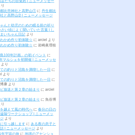
精霊たちの目覚め | ニューメッセー
より
都比売神社と高野山①
に
丹生都比
社と高野山➁ | ニューメッセージ
ゃんと幼児のための眠る前の祈り
小さい頃によく聞いていた言葉 | し
まいちゃん日記
より
わかめ作り初体験☆
に
arciel
より
わかめ作り初体験☆
に
岩崎眞理枝
島100年計画」の初イベント
に
0年マルシェを初開催 | ニューメッセ
より
ての釣りと沼島を満喫した一日
に
el
より
ての釣りと沼島を満喫した一日
に
博康
より
ビ放送と第２章の始まり
に
arciel
ビ放送と第２章の始まり
に
魚谷博
より
を越えて風の時代へ
に
春分の日の
遠隔ワークショップ | ニューメッ
ジ
より
に引っ越します
に
ある夜の息子と
話 | ニューメッセージ
より
01年宇宙の旅
に
地球のアセンショ