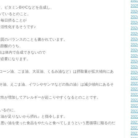
20
20
、ビタミンBやCなどを合成し、
20
っているとのこと。
20
を毎日摂ることが
20
活性化するそうです♪
20
20
脂質のバランスのことも書かれています。
20
20
脂肪酸のうち、
20
酸は体内で合成できないので
20
が必要になります。
20
20
（コーン油、ごま油、大豆油、くるみ油など）は摂取量が拡大傾向にあ
20
20
20
しそ油、えごま油、イワシやサンマなどの魚の油）は減少傾向にあるそ
20
20
敏性が増加してアレルギーが起こりやすくなるとのことです。
20
20
いるのに、
20
く油が足りないから摂れ』と指令します。
20
20
、悪い油を使った食品をやたらと食べてしまうという悪循環に陥るのだ
20
20