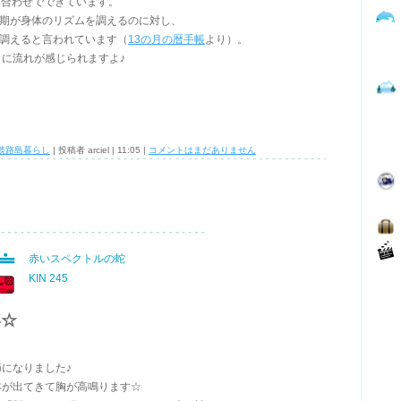
組み合わせでできています。
周期が身体のリズムを調えるのに対し、
を調えると言われています（
13の月の暦手帳
より）。
に流れが感じられますよ♪
淡路島暮らし
| 投稿者 arciel | 11:05 |
コメントはまだありません
赤いスペクトルの蛇
KIN 245
い☆
になりました♪
本が出てきて胸が高鳴ります☆