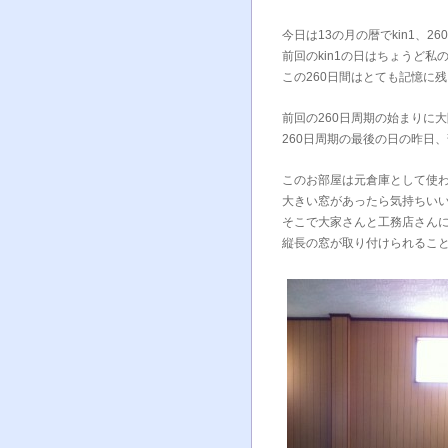
今日は13の月の暦でkin1、2
前回のkin1の日はちょうど私
この260日間はとても記憶に
前回の260日周期の始まりに
260日周期の最後の日の昨日
このお部屋は元倉庫として使
大きい窓があったら気持ちい
そこで大家さんと工務店さん
縦長の窓が取り付けられるこ