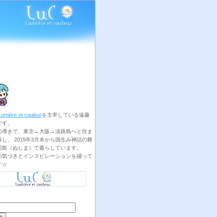
Lumière et couleur
を主宰している遠藤
です。
の導きで、東京→大阪→淡路島へと住ま
し、 2015年3月末から国生み神話の舞
沼島（ぬしま）で暮らしています。
の気づきとインスピレーションを綴って
す☆