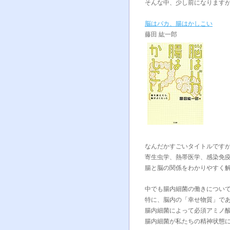
そんな中、少し前になります
脳はバカ、腸はかしこい
藤田 紘一郎
なんだかすごいタイトルですが^
寄生虫学、熱帯医学、感染免
腸と脳の関係をわかりやすく
中でも腸内細菌の働きについ
特に、脳内の「幸せ物質」で
腸内細菌によって必須アミノ
腸内細菌が私たちの精神状態