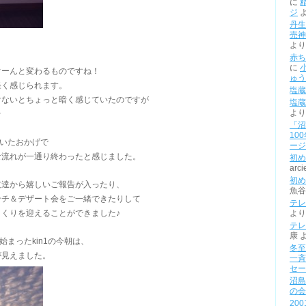
に
ジ
丹生
売神
より
赤ち
に
ぐーんと変わるものですね！
ゅう
軽く感じられます。
塩蔵
けないとちょっと暗く感じていたのですが
塩蔵
より
☆
「沼
10
付いたおかげで
ージ
な流れが一通り終わったと感じました。
初め
arci
初め
友達から嬉しいご報告が入ったり、
魚谷
ンチ＆デザート会をご一緒できたりして
テレ
くりを迎えることができました♪
より
テレ
康
始まったkin1の今朝は、
冬至
が見えました。
一斉
セー
沼島
の会
20