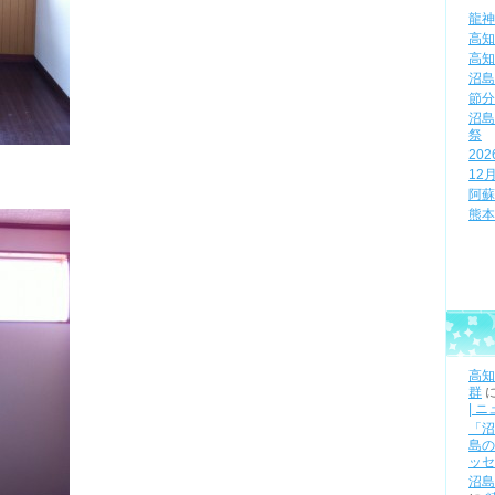
龍神
高知
高知
沼島
節分
沼島
祭
20
12
阿蘇
熊本
高知
群
| 
「沼
島の
ッセ
沼島