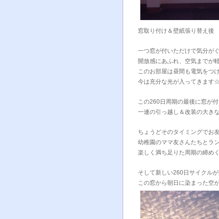
窓取り付け＆壁紙張り替え後
一つ窓が付いただけで気分が
開放感にあふれ、空気までが
このお部屋は昼間も電気をつ
今は充分な光が入ってきます
この260日周期の最後に窓が
一連の引っ越し＆改装の大き
ちょうどそのタイミングでお
幼稚園のママ友さんたちとラ
楽しく満ち足りた周期の締めく
そして新しい260日サイクルが
この窓から朝日に染まった空