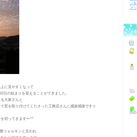
ンを
メッ
以上に見やすくなって
60日の始まりを迎えることができました。
さる大家さんと
って窓を取り付けてくださった工務店さんに感謝感謝です☆
(52)
を切ってきます〜^^
聖暦ツォルキンと言われ、