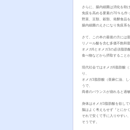
さらに、腸内細菌は消化を助け
免疫を高める要素の70％も作
野菜、豆類、穀類、発酵食品
腸内細菌のえさになり免疫系を
さて、この本の最後の方には
リノール酸を含む多価不飽和
オメガ6とオメガ3の必須脂肪
食べ物などから摂取すること
現代社会ではオメガ6脂肪酸
り、
オメガ3脂肪酸（亜麻仁油、
うで、
両者のバランスが崩れると過
身体はオメガ3脂肪酸を欲して
脳はよく考えもせず『とにか
それで安くて手に入りやすい
そうです。