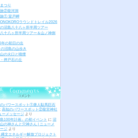
まつり
旅②龍河洞
旅① 室戸岬
ONOKOROラウンドトレイル2026
の沼島八十八ヶ所半周ツアー
八十八ヶ所半周ツアー＆山ノ神例
26年の初日の出
月の沼島の山歩き
山の火口と噴煙
・押戸石の丘
のパワースポット①唐人駄馬巨石
に
高知のパワースポット②龍宮神社
ニューメッセージ
より
島100年計画」の初イベント
に
沼
山の神さんと穴神さん | ニューメ
ージ
より
 縄文エネルギー解放プロジェクト