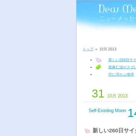
トップ
»
10月 2013
新しい260日サ
亜麻仁油がスゴ
空に浮かぶ地球
31
10月 2013
1
Self-Existing Moon
新しい260日サ