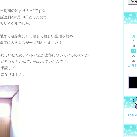
60日周期の始まりの日*です☆
の誕生日の2月13日だったので、
残るサイクルでした。
大阪から淡路島に引っ越して新しい生活を始め、
月
1
、部屋に大きな窓が一つ加わりました！
8
15
われていたため、小さい窓が上部についているのですが
22
29
いだろうなとかねてから思っていたのです。
« 9
に相談して
とになりました。
@ar