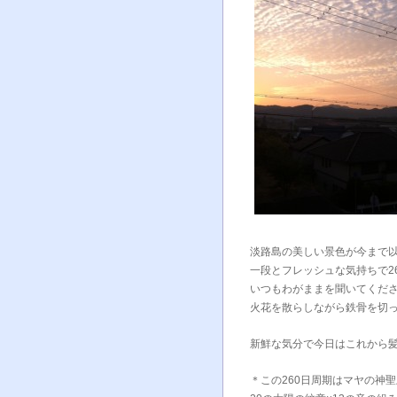
淡路島の美しい景色が今まで
一段とフレッシュな気持ちで2
いつもわがままを聞いてくだ
火花を散らしながら鉄骨を切
新鮮な気分で今日はこれから髪
＊この260日周期はマヤの神