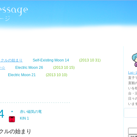
イクルの始まり
Self-Existing Moon 14
(2013 10 31)
い☆
Electric Moon 26
(2013 10 15)
Luc- 
Electric Moon 21
(2013 10 10)
直子
直観
いを移
台・
日々
いま
4
赤い磁気の竜
KIN 1
検
イクルの始まり
索: