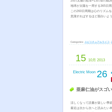
20の太陽の紋章×13の音の
地球が太陽を一周する365日
この260日周期は心のリズム
意識すればするほど面白いよう
Categories:
スピリチュアルライフ
,
15
10月 2013
26
Electric Moon
亜麻仁油がスゴ
涼しくなって読書が楽しい季節
最近は次から次へと読みたい