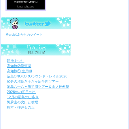
CURRENT MOON
lunar phases
@arciel13 からのツイート
龍神まつり
高知旅②龍河洞
高知旅① 室戸岬
沼島ONOKOROラウンドトレイル2026
節分の沼島八十八ヶ所半周ツアー
沼島八十八ヶ所半周ツアー＆山ノ神例祭
2026年の初日の出
12月の沼島の山歩き
阿蘇山の火口と噴煙
熊本・押戸石の丘