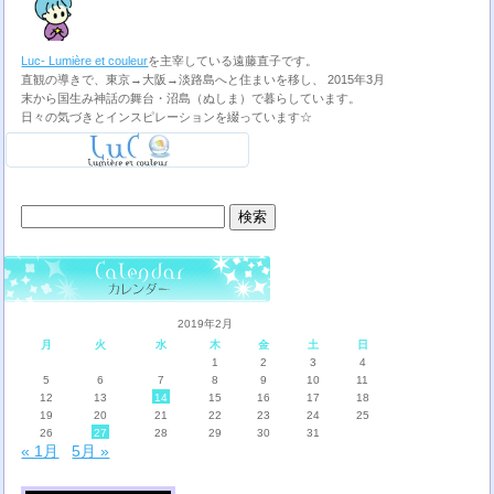
Luc- Lumière et couleur
を主宰している遠藤直子です。
直観の導きで、東京→大阪→淡路島へと住まいを移し、 2015年3月
末から国生み神話の舞台・沼島（ぬしま）で暮らしています。
日々の気づきとインスピレーションを綴っています☆
検
索:
2019年2月
月
火
水
木
金
土
日
1
2
3
4
5
6
7
8
9
10
11
12
13
14
15
16
17
18
19
20
21
22
23
24
25
26
27
28
29
30
31
« 1月
5月 »