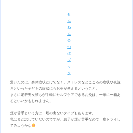
せ
ん
ね
ん
灸
つ
ぼ
ブ
ッ
ク
驚いたのは、身体症状だけでなく、ストレスなどこころの症状や夜泣
きといった子どもの症状にもお灸が使えるということ。
まさに老若男女誰もが手軽にセルフケアできるお灸は、一家に一箱あ
るといいかもしれません。
煙が苦手という方は、煙の出ないタイプもあります。
私はまだ試していないのですが、息子が煙が苦手なので一度トライし
てみようかな