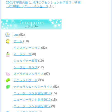
2001年宇宙の旅
に
地球のアセンションを予言？！映画
「2010年」 | ニューメッセージ
より
Luc
(53)
アート
(18)
インスピレーション
(82)
オーラソーマ
(8)
シュタイナー教育
(10)
シータヒーリング
(12)
スピリチュアルライフ
(97)
ナチュラルフード
(33)
ナチュラル＆ヘルシーライフ
(52)
ニュージーランド旅行2010
(15)
ニュージーランド旅行2012
(15)
ニュージーランド旅行2017
(9)