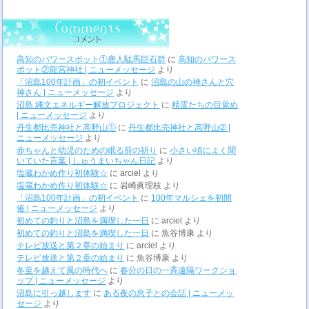
高知のパワースポット①唐人駄馬巨石群
に
高知のパワース
ポット②龍宮神社 | ニューメッセージ
より
「沼島100年計画」の初イベント
に
沼島の山の神さんと穴
神さん | ニューメッセージ
より
沼島 縄文エネルギー解放プロジェクト
に
精霊たちの目覚め
| ニューメッセージ
より
丹生都比売神社と高野山①
に
丹生都比売神社と高野山➁ |
ニューメッセージ
より
赤ちゃんと幼児のための眠る前の祈り
に
小さい頃によく聞
いていた言葉 | しゅうまいちゃん日記
より
塩蔵わかめ作り初体験☆
に
arciel
より
塩蔵わかめ作り初体験☆
に
岩崎眞理枝
より
「沼島100年計画」の初イベント
に
100年マルシェを初開
催 | ニューメッセージ
より
初めての釣りと沼島を満喫した一日
に
arciel
より
初めての釣りと沼島を満喫した一日
に
魚谷博康
より
テレビ放送と第２章の始まり
に
arciel
より
テレビ放送と第２章の始まり
に
魚谷博康
より
冬至を越えて風の時代へ
に
春分の日の一斉遠隔ワークショ
ップ | ニューメッセージ
より
沼島に引っ越します
に
ある夜の息子との会話 | ニューメッ
セージ
より