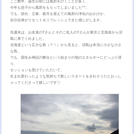
ここ数年、誕生日前には風邪をひくことが多く、
今年も息子から風邪をもらってしまいました^^;
でも、節分、立春、新月を迎えての風邪の浄化のおかげか、
自分自身がリセット＆リフレッシュできた感じがします。
先週末は、お友達のTさんとそのご友人のYさんが東京と北海道から沼
島に来てくれました。
北海道という広大な島（？！）から見ると、沼島は本当に小さな小さ
な島。
でも、国生み神話の舞台という始まりの地のエネルギーにどっぷり浸
り、
セッションも受けていただいて、
生まれ変わったような気持ちで新しいスタートをきれそうだとおっし
ゃってくださって嬉しいです♡