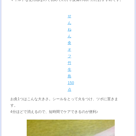
せ
ん
ね
ん
灸
オ
フ
竹
生
島
150
点
お灸1つはこんな大きさ。シールをとって火をつけ、ツボに置きま
す。
4分ほどで消えるので、短時間でケアできるのが便利♪