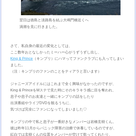
翌日は徳島と淡路島を結ぶ大鳴門橋近くへ
渦潮を見に行きました。
さて、私自身の最近の変化としては、
ここ数年おとなしかったミーハー心がうずうずし出し、
King & Prince
（キンプリ）にハマってファンクラブにも入ってしまい
ました。
（注：キンプリのファンのことをティアラと言います）
ジャニーズアイドルにはこれまで全く興味がなかったのですが、
King & PrinceをMステで見た時にそのキラキラ感に目を奪われ、
息子や息子のお友達と一緒にキンプリの話をしたり
出演番組やライブDVDを観るうちに、
気づけば完全にファンになってしまいました♡
キンプリの中で私と息子が一番好きなメンバーは岩橋玄樹くん。
彼は昨年11月からパニック障害の治療で休養しているのですが、
紅白では玄樹くんの位置をメンバーが空けて歌ってくれたり、