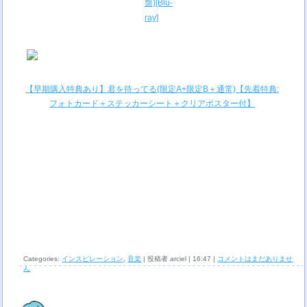
盤)[Blu-
ray]
【早期購入特典あり】君を待ってる(限定A+限定B＋通常)【先着特典:
フォトカード＋ステッカーシート＋クリアポスター付】
Categories:
インスピレーション
,
音楽
| 投稿者 arciel | 16:47 |
コメントはまだありませ
ん