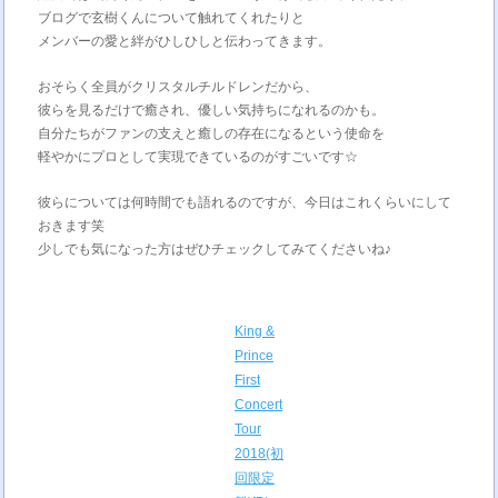
ブログで玄樹くんについて触れてくれたりと
メンバーの愛と絆がひしひしと伝わってきます。
おそらく全員がクリスタルチルドレンだから、
彼らを見るだけで癒され、優しい気持ちになれるのかも。
自分たちがファンの支えと癒しの存在になるという使命を
軽やかにプロとして実現できているのがすごいです☆
彼らについては何時間でも語れるのですが、今日はこれくらいにして
おきます笑
少しでも気になった方はぜひチェックしてみてくださいね♪
King &
Prince
First
Concert
Tour
2018(初
回限定