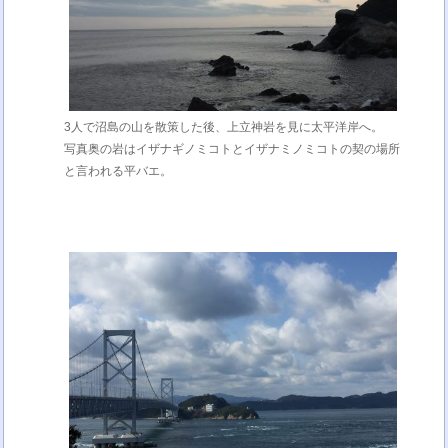
3人で沼島の山を散策した後、上立神岩を見に太平洋岸へ。
写真奥の岩はイザナギノミコトとイザナミノミコトの契の場所
と言われる平バエ。