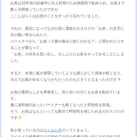
お灸は10年前の妊娠中に冷え対策のため助産院で勧められ、出産まで
数ヶ月間使っていたのですが
ここしばらくはお灸のことをすっかり忘れていました。
それが、最近になってなぜか急に通販のカタログの「お灸」の文字に
目が吸い寄せられたり、
パートナーから「お灸って膝の痛みに効くのかな？」と聞かれたりす
ることが重なって、
「お灸」の存在を思い出し、久しぶりにお灸をやってみることにしま
した。
すると、全身に氣が循環していくような感じがして身体が軽くなり、
冷えでお腹がゆるくなりがちだったのもピタリと止まったのです
お灸の素晴らしさを再発見し、知り合いの方にもお灸を勧めていま
す。
膝に違和感のあったパートナーも軽くなったと即効性を実感。
そう、お灸はなんといっても数分で即効性を感じられるのがスゴイの
です
私が使っているのは
せんねん灸
のソフトきゅう。
マイルドな使用感なので初めての方や皮膚の弱い方におすすめです。