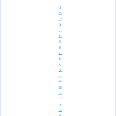
煙
の
で
な
い
お
灸
せ
ん
ね
ん
灸
の
奇
跡
レ
ギ
ュ
ラ
ー