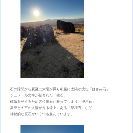
石の隙間から夏至に太陽が昇り冬至に太陽が沈む「はさみ石」
シュメール文字が刻まれた「鏡石」
磁気を発するため方位磁石が狂ってしまう「押戸石」
夏至と冬至の太陽が昇る線上にある「祭壇石」など
神秘的な巨石がいくつも並んでいます。