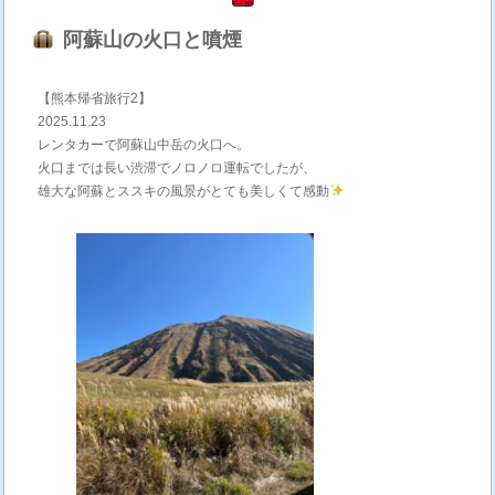
阿蘇山の火口と噴煙
【熊本帰省旅行2】
2025.11.23
レンタカーで阿蘇山中岳の火口へ。
火口までは長い渋滞でノロノロ運転でしたが、
雄大な阿蘇とススキの風景がとても美しくて感動