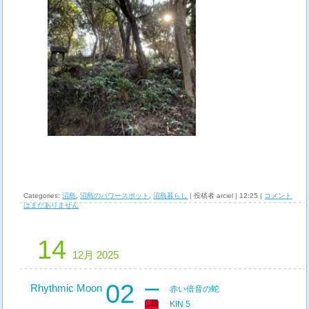
Categories:
沼島
,
沼島のパワースポット
,
沼島暮らし
| 投稿者 arciel | 12:25 |
コメント
はまだありません
14
12月 2025
02
Rhythmic Moon
赤い倍音の蛇
KIN 5