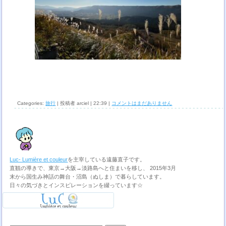
Categories:
旅行
| 投稿者 arciel | 22:39 |
コメントはまだありません
Luc- Lumière et couleur
を主宰している遠藤直子です。
直観の導きで、東京→大阪→淡路島へと住まいを移し、 2015年3月
末から国生み神話の舞台・沼島（ぬしま）で暮らしています。
日々の気づきとインスピレーションを綴っています☆