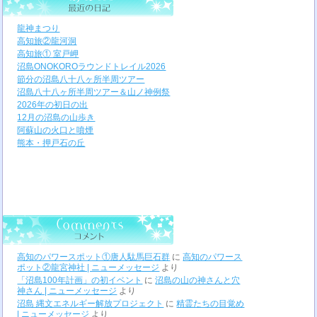
龍神まつり
高知旅②龍河洞
高知旅① 室戸岬
沼島ONOKOROラウンドトレイル2026
節分の沼島八十八ヶ所半周ツアー
沼島八十八ヶ所半周ツアー＆山ノ神例祭
2026年の初日の出
12月の沼島の山歩き
阿蘇山の火口と噴煙
熊本・押戸石の丘
高知のパワースポット①唐人駄馬巨石群
に
高知のパワース
ポット②龍宮神社 | ニューメッセージ
より
「沼島100年計画」の初イベント
に
沼島の山の神さんと穴
神さん | ニューメッセージ
より
沼島 縄文エネルギー解放プロジェクト
に
精霊たちの目覚め
| ニューメッセージ
より