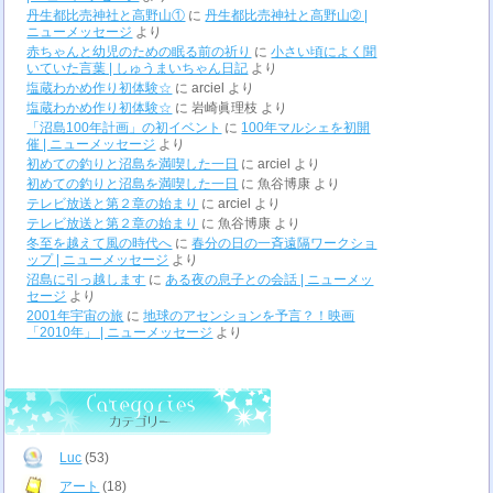
丹生都比売神社と高野山①
に
丹生都比売神社と高野山➁ |
ニューメッセージ
より
赤ちゃんと幼児のための眠る前の祈り
に
小さい頃によく聞
いていた言葉 | しゅうまいちゃん日記
より
塩蔵わかめ作り初体験☆
に
arciel
より
塩蔵わかめ作り初体験☆
に
岩崎眞理枝
より
「沼島100年計画」の初イベント
に
100年マルシェを初開
催 | ニューメッセージ
より
初めての釣りと沼島を満喫した一日
に
arciel
より
初めての釣りと沼島を満喫した一日
に
魚谷博康
より
テレビ放送と第２章の始まり
に
arciel
より
テレビ放送と第２章の始まり
に
魚谷博康
より
冬至を越えて風の時代へ
に
春分の日の一斉遠隔ワークショ
ップ | ニューメッセージ
より
沼島に引っ越します
に
ある夜の息子との会話 | ニューメッ
セージ
より
2001年宇宙の旅
に
地球のアセンションを予言？！映画
「2010年」 | ニューメッセージ
より
Luc
(53)
アート
(18)