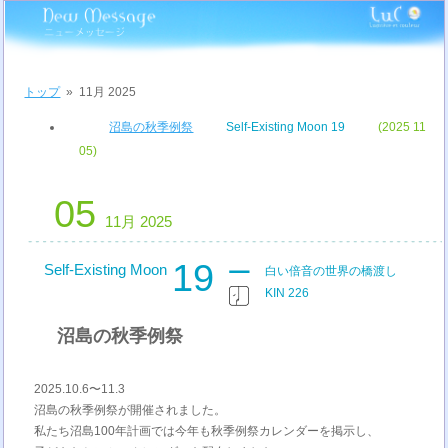
トップ
»
11月 2025
沼島の秋季例祭
Self-Existing Moon 19
(2025 11
05)
05
11月 2025
19
Self-Existing Moon
白い倍音の世界の橋渡し
KIN 226
沼島の秋季例祭
2025.10.6〜11.3
沼島の秋季例祭が開催されました。
私たち沼島100年計画では今年も秋季例祭カレンダーを掲示し、