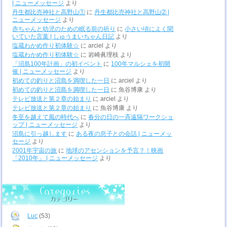
| ニューメッセージ
より
丹生都比売神社と高野山①
に
丹生都比売神社と高野山➁ |
ニューメッセージ
より
赤ちゃんと幼児のための眠る前の祈り
に
小さい頃によく聞
いていた言葉 | しゅうまいちゃん日記
より
塩蔵わかめ作り初体験☆
に
arciel
より
塩蔵わかめ作り初体験☆
に
岩崎眞理枝
より
「沼島100年計画」の初イベント
に
100年マルシェを初開
催 | ニューメッセージ
より
初めての釣りと沼島を満喫した一日
に
arciel
より
初めての釣りと沼島を満喫した一日
に
魚谷博康
より
テレビ放送と第２章の始まり
に
arciel
より
テレビ放送と第２章の始まり
に
魚谷博康
より
冬至を越えて風の時代へ
に
春分の日の一斉遠隔ワークショ
ップ | ニューメッセージ
より
沼島に引っ越します
に
ある夜の息子との会話 | ニューメッ
セージ
より
2001年宇宙の旅
に
地球のアセンションを予言？！映画
「2010年」 | ニューメッセージ
より
Luc
(53)