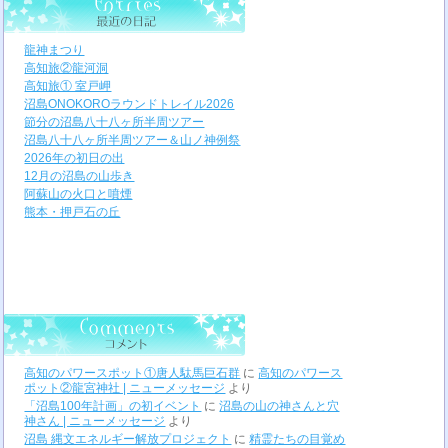
龍神まつり
高知旅②龍河洞
高知旅① 室戸岬
沼島ONOKOROラウンドトレイル2026
節分の沼島八十八ヶ所半周ツアー
沼島八十八ヶ所半周ツアー＆山ノ神例祭
2026年の初日の出
12月の沼島の山歩き
阿蘇山の火口と噴煙
熊本・押戸石の丘
高知のパワースポット①唐人駄馬巨石群
に
高知のパワース
ポット②龍宮神社 | ニューメッセージ
より
「沼島100年計画」の初イベント
に
沼島の山の神さんと穴
神さん | ニューメッセージ
より
沼島 縄文エネルギー解放プロジェクト
に
精霊たちの目覚め