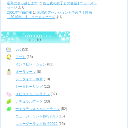
沼島に引っ越します
に
ある夜の息子との会話 | ニューメッ
セージ
より
2001年宇宙の旅
に
地球のアセンションを予言？！映画
「2010年」 | ニューメッセージ
より
Luc
(53)
アート
(18)
インスピレーション
(82)
オーラソーマ
(8)
シュタイナー教育
(10)
シータヒーリング
(12)
スピリチュアルライフ
(97)
ナチュラルフード
(33)
ナチュラル＆ヘルシーライフ
(52)
ニュージーランド旅行2010
(15)
ニュージーランド旅行2012
(15)