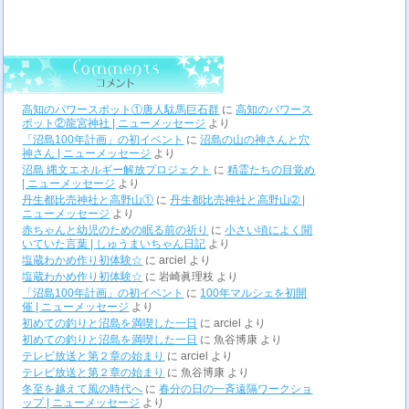
高知のパワースポット①唐人駄馬巨石群
に
高知のパワース
ポット②龍宮神社 | ニューメッセージ
より
「沼島100年計画」の初イベント
に
沼島の山の神さんと穴
神さん | ニューメッセージ
より
沼島 縄文エネルギー解放プロジェクト
に
精霊たちの目覚め
| ニューメッセージ
より
丹生都比売神社と高野山①
に
丹生都比売神社と高野山➁ |
ニューメッセージ
より
赤ちゃんと幼児のための眠る前の祈り
に
小さい頃によく聞
いていた言葉 | しゅうまいちゃん日記
より
塩蔵わかめ作り初体験☆
に
arciel
より
塩蔵わかめ作り初体験☆
に
岩崎眞理枝
より
「沼島100年計画」の初イベント
に
100年マルシェを初開
催 | ニューメッセージ
より
初めての釣りと沼島を満喫した一日
に
arciel
より
初めての釣りと沼島を満喫した一日
に
魚谷博康
より
テレビ放送と第２章の始まり
に
arciel
より
テレビ放送と第２章の始まり
に
魚谷博康
より
冬至を越えて風の時代へ
に
春分の日の一斉遠隔ワークショ
ップ | ニューメッセージ
より