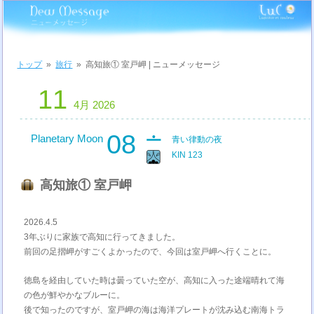
トップ
»
旅行
»
高知旅① 室戸岬 | ニューメッセージ
11
4月 2026
08
Planetary Moon
青い律動の夜
KIN 123
高知旅① 室戸岬
2026.4.5
3年ぶりに家族で高知に行ってきました。
前回の足摺岬がすごくよかったので、今回は室戸岬へ行くことに。
徳島を経由していた時は曇っていた空が、高知に入った途端晴れて海
の色が鮮やかなブルーに。
後で知ったのですが、室戸岬の海は海洋プレートが沈み込む南海トラ