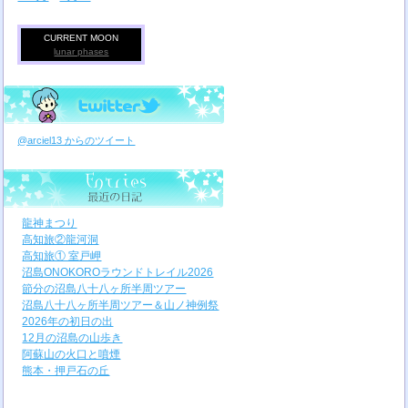
CURRENT MOON
lunar phases
@arciel13 からのツイート
龍神まつり
高知旅②龍河洞
高知旅① 室戸岬
沼島ONOKOROラウンドトレイル2026
節分の沼島八十八ヶ所半周ツアー
沼島八十八ヶ所半周ツアー＆山ノ神例祭
2026年の初日の出
12月の沼島の山歩き
阿蘇山の火口と噴煙
熊本・押戸石の丘