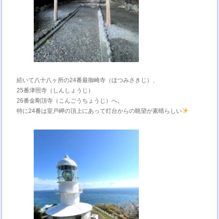
続いて八十八ヶ所の24番最御崎寺（ほつみさきじ）、
25番津照寺（しんしょうじ）
26番金剛頂寺（こんごうちょうじ）へ。
特に24番は室戸岬の頂上にあって灯台からの眺望が素晴らしい