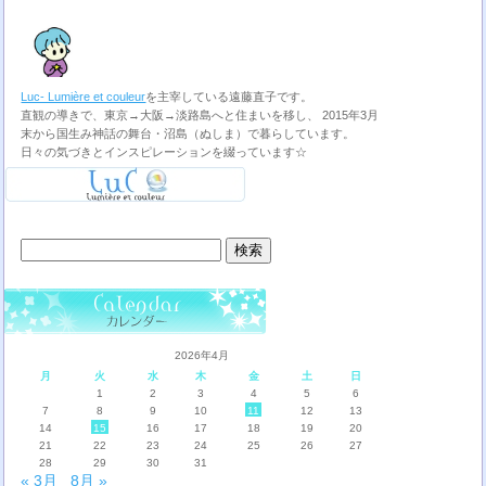
Luc- Lumière et couleur
を主宰している遠藤直子です。
直観の導きで、東京→大阪→淡路島へと住まいを移し、 2015年3月
末から国生み神話の舞台・沼島（ぬしま）で暮らしています。
日々の気づきとインスピレーションを綴っています☆
検
索:
2026年4月
月
火
水
木
金
土
日
1
2
3
4
5
6
7
8
9
10
11
12
13
14
15
16
17
18
19
20
21
22
23
24
25
26
27
28
29
30
31
« 3月
8月 »