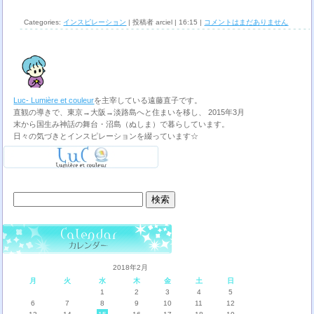
Categories:
インスピレーション
| 投稿者 arciel | 16:15 |
コメントはまだありません
Luc- Lumière et couleur
を主宰している遠藤直子です。
直観の導きで、東京→大阪→淡路島へと住まいを移し、 2015年3月
末から国生み神話の舞台・沼島（ぬしま）で暮らしています。
日々の気づきとインスピレーションを綴っています☆
検
索:
2018年2月
月
火
水
木
金
土
日
1
2
3
4
5
6
7
8
9
10
11
12