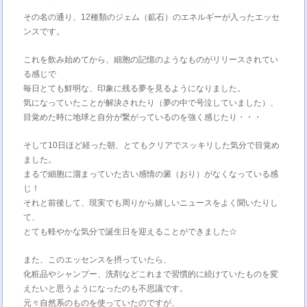
その名の通り、12種類のジェム（鉱石）のエネルギーが入ったエッセ
ンスです。
これを飲み始めてから、細胞の記憶のようなものがリリースされてい
る感じで
毎日とても鮮明な、印象に残る夢を見るようになりました。
気になっていたことが解決されたり（夢の中で号泣していました）、
目覚めた時に地球と自分が繋がっているのを強く感じたり・・・
そして10日ほど経った朝、とてもクリアでスッキリした気分で目覚め
ました。
まるで細胞に溜まっていた古い感情の澱（おり）がなくなっている感
じ！
それと前後して、現実でも周りから嬉しいニュースをよく聞いたりし
て、
とても軽やかな気分で誕生日を迎えることができました☆
また、このエッセンスを摂っていたら、
化粧品やシャンプー、洗剤などこれまで習慣的に続けていたものを変
えたいと思うようになったのも不思議です。
元々自然系のものを使っていたのですが、