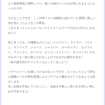
より地球環境と調和しつつ、使い心地のいいものが目に入るようにな
ったのです。
小さなことですが、ここ10年くらい自動的に続けていた習慣に新しい
光が当たったようなこの変化。
これもきっとジェムエッセンスとドリームワークのおかげかもしれま
せん☆
何と言っても、12種類ものジェム（トルマリン、ラリマー、ハウイ
ン、サファイア、クォーツ、ジャスパー、カーネリアン、エメラル
ド、アメジスト、オパール、エイラットストーン、ターコイズ）のエ
ネルギーを一気に取り入れることができるのが贅沢すぎる！
（私の誕生石のアメジストも入っていました♡）
パワーストーンを身につけるのもいいですが、エッセンスとして摂る
と細胞レベルや潜在意識によりパワフルに働きかけてくれるような気
がします。
古い記憶を手放してリセットし、自由さや新しい気づきを得たい時に
おすすめですよ♪