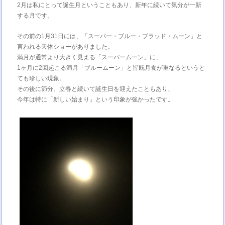
2月は私にとって誕生月ということもあり、新年に続いて気分が一新
する月です。
その前の1月31日には、「スーパー・ブルー・ブラッド・ムーン」と
言われる天体ショーがありました。
満月が通常より大きく見える「スーパームーン」に、
1ヶ月に2回起こる満月「ブルームーン」と皆既月食が重なるというと
ても珍しい現象。
その後に節分、立春と続いて誕生日を迎えたこともあり、
今年は特に「新しい始まり」という印象が強かったです。