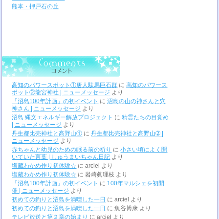
熊本・押戸石の丘
高知のパワースポット①唐人駄馬巨石群
に
高知のパワース
ポット②龍宮神社 | ニューメッセージ
より
「沼島100年計画」の初イベント
に
沼島の山の神さんと穴
神さん | ニューメッセージ
より
沼島 縄文エネルギー解放プロジェクト
に
精霊たちの目覚め
| ニューメッセージ
より
丹生都比売神社と高野山①
に
丹生都比売神社と高野山➁ |
ニューメッセージ
より
赤ちゃんと幼児のための眠る前の祈り
に
小さい頃によく聞
いていた言葉 | しゅうまいちゃん日記
より
塩蔵わかめ作り初体験☆
に
arciel
より
塩蔵わかめ作り初体験☆
に
岩崎眞理枝
より
「沼島100年計画」の初イベント
に
100年マルシェを初開
催 | ニューメッセージ
より
初めての釣りと沼島を満喫した一日
に
arciel
より
初めての釣りと沼島を満喫した一日
に
魚谷博康
より
テレビ放送と第２章の始まり
に
arciel
より