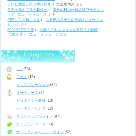
テレビ放送と第２章の始まり
に
魚谷博康
より
冬至を越えて風の時代へ
に
春分の日の一斉遠隔ワークショ
ップ | ニューメッセージ
より
沼島に引っ越します
に
ある夜の息子との会話 | ニューメッ
セージ
より
2001年宇宙の旅
に
地球のアセンションを予言？！映画
「2010年」 | ニューメッセージ
より
Luc
(53)
アート
(18)
インスピレーション
(82)
オーラソーマ
(8)
シュタイナー教育
(10)
シータヒーリング
(12)
スピリチュアルライフ
(97)
ナチュラルフード
(33)
ナチュラル＆ヘルシーライフ
(52)