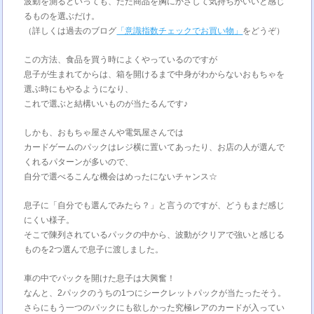
波動を測るといっても、ただ商品を胸にかざして気持ちがいいと感じ
るものを選ぶだけ。
（詳しくは過去のブログ
「意識指数チェックでお買い物」
をどうぞ）
この方法、食品を買う時によくやっているのですが
息子が生まれてからは、箱を開けるまで中身がわからないおもちゃを
選ぶ時にもやるようになり、
これで選ぶと結構いいものが当たるんです♪
しかも、おもちゃ屋さんや電気屋さんでは
カードゲームのパックはレジ横に置いてあったり、お店の人が選んで
くれるパターンが多いので、
自分で選べるこんな機会はめったにないチャンス☆
息子に「自分でも選んでみたら？」と言うのですが、どうもまだ感じ
にくい様子。
そこで陳列されているパックの中から、波動がクリアで強いと感じる
ものを2つ選んで息子に渡しました。
車の中でパックを開けた息子は大興奮！
なんと、2パックのうちの1つにシークレットパックが当たったそう。
さらにもう一つのパックにも欲しかった究極レアのカードが入ってい