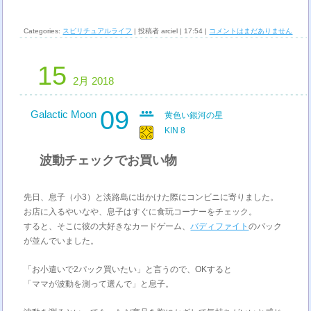
Categories:
スピリチュアルライフ
| 投稿者 arciel | 17:54 |
コメントはまだありません
15
2月 2018
09
Galactic Moon
黄色い銀河の星
KIN 8
波動チェックでお買い物
先日、息子（小3）と淡路島に出かけた際にコンビニに寄りました。
お店に入るやいなや、息子はすぐに食玩コーナーをチェック。
すると、そこに彼の大好きなカードゲーム、
バディファイト
のパック
が並んでいました。
「お小遣いで2パック買いたい」と言うので、OKすると
「ママが波動を測って選んで」と息子。