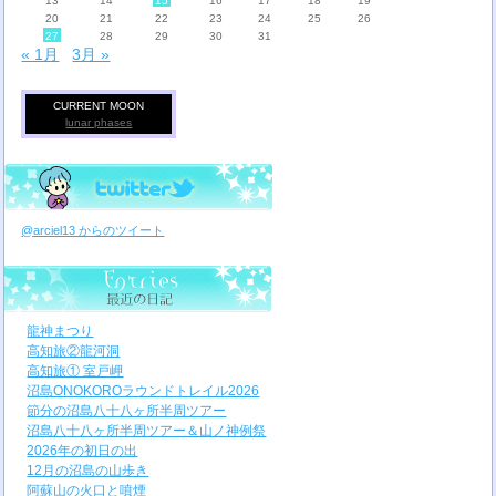
13
14
15
16
17
18
19
20
21
22
23
24
25
26
27
28
29
30
31
« 1月
3月 »
CURRENT MOON
lunar phases
@arciel13 からのツイート
龍神まつり
高知旅②龍河洞
高知旅① 室戸岬
沼島ONOKOROラウンドトレイル2026
節分の沼島八十八ヶ所半周ツアー
沼島八十八ヶ所半周ツアー＆山ノ神例祭
2026年の初日の出
12月の沼島の山歩き
阿蘇山の火口と噴煙