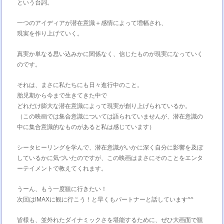
という台詞。
一つのアイディアが潜在意識＋感情によって増幅され、
現実を作り上げていく。
真実か単なる思い込みかに関係なく、信じたものが現実になっていく
のです。
それは、まさに私たちにも日々進行中のこと。
胎児期から今まで生きてきた中で
どれだけ膨大な潜在意識によって現実が創り上げられているか。
（この映画では集合意識については語られていませんが、潜在意識の
中に集合意識的なものがあると私は感じています）
シータヒーリングを学んで、潜在意識がいかに深く自分に影響を及ぼ
しているかに気づいたのですが、この映画はまさにそのことをエンタ
ーテイメントで教えてくれます。
うーん、もう一度観に行きたい！
次回はIMAXに観に行こう！と早くもパートナーと話しています^^
皆様も、並外れたダイナミックさを堪能するために、ぜひ大画面で観