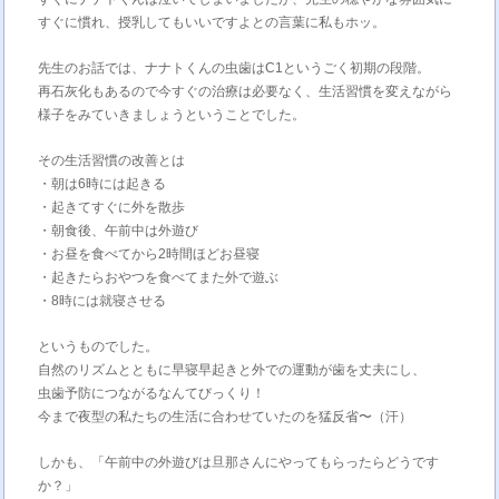
すぐに慣れ、授乳してもいいですよとの言葉に私もホッ。
先生のお話では、ナナトくんの虫歯はC1というごく初期の段階。
再石灰化もあるので今すぐの治療は必要なく、生活習慣を変えながら
様子をみていきましょうということでした。
その生活習慣の改善とは
・朝は6時には起きる
・起きてすぐに外を散歩
・朝食後、午前中は外遊び
・お昼を食べてから2時間ほどお昼寝
・起きたらおやつを食べてまた外で遊ぶ
・8時には就寝させる
というものでした。
自然のリズムとともに早寝早起きと外での運動が歯を丈夫にし、
虫歯予防につながるなんてびっくり！
今まで夜型の私たちの生活に合わせていたのを猛反省〜（汗）
しかも、「午前中の外遊びは旦那さんにやってもらったらどうです
か？」