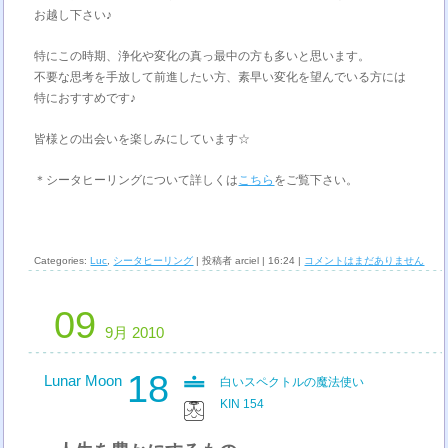
お越し下さい♪
特にこの時期、浄化や変化の真っ最中の方も多いと思います。
不要な思考を手放して前進したい方、素早い変化を望んでいる方には
特におすすめです♪
皆様との出会いを楽しみにしています☆
＊シータヒーリングについて詳しくは
こちら
をご覧下さい。
Categories:
Luc
,
シータヒーリング
| 投稿者 arciel | 16:24 |
コメントはまだありません
09
9月 2010
18
Lunar Moon
白いスペクトルの魔法使い
KIN 154