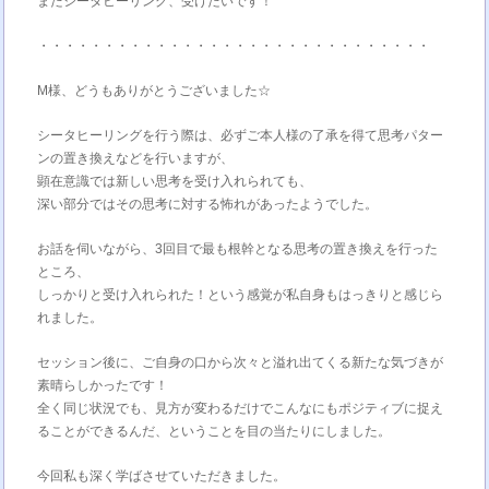
またシータヒーリング、受けたいです！
・・・・・・・・・・・・・・・・・・・・・・・・・・・・・・
M様、どうもありがとうございました☆
シータヒーリングを行う際は、必ずご本人様の了承を得て思考パター
ンの置き換えなどを行いますが、
顕在意識では新しい思考を受け入れられても、
深い部分ではその思考に対する怖れがあったようでした。
お話を伺いながら、3回目で最も根幹となる思考の置き換えを行った
ところ、
しっかりと受け入れられた！という感覚が私自身もはっきりと感じら
れました。
セッション後に、ご自身の口から次々と溢れ出てくる新たな気づきが
素晴らしかったです！
全く同じ状況でも、見方が変わるだけでこんなにもポジティブに捉え
ることができるんだ、ということを目の当たりにしました。
今回私も深く学ばさせていただきました。