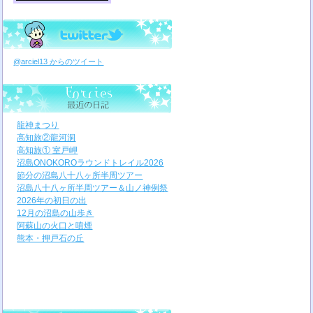
@arciel13 からのツイート
龍神まつり
高知旅②龍河洞
高知旅① 室戸岬
沼島ONOKOROラウンドトレイル2026
節分の沼島八十八ヶ所半周ツアー
沼島八十八ヶ所半周ツアー＆山ノ神例祭
2026年の初日の出
12月の沼島の山歩き
阿蘇山の火口と噴煙
熊本・押戸石の丘