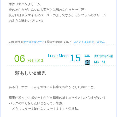
手作りマロンクリーム。
栗の皮むきがこんなに大変だとは思わなかった〜（汗）
見かけはサツマイモのペーストのようですが、モンブランのクリーム
のような味わいでした☆
Categories:
ナチュラルフード
| 投稿者 arciel | 18:27 |
コメントはまだありません
15
06
Lunar Moon
青い銀河の猿
9月 2010
KIN 151
頼もしい2歳児
ある日、ナナトくんを連れて自転車でお出かけした時のこと。
用事が済んで、ポケットから自転車の鍵を出そうとしたら鍵がない！
バッグの中も探したけどなくて、呆然。
「どうしよう〜！鍵がないよ〜！！！」と焦る私。