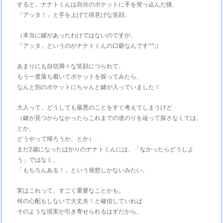
すると、ナナトくんは自分のポケットに手を突っ込んだ後、
「アッタ！」と手を上げて得意げな笑顔。
（本当に鍵があったわけではないのですが、
「アッタ」というのがナナトくんの口癖なんです^^;）
あまりにも自信満々な笑顔につられて、
もう一度落ち着いてポケットを探ってみたら、
なんと別のポケットにちゃんと鍵が入っていました！
大人って、どうしても最悪のことをすぐ考えてしまうけど
（鍵が見つからなかったらこれまでの道のりを辿って探さなくては、
とか、
どうやって帰ろうか、とか）、
まだ2歳になったばかりのナナトくんには、「なかったらどうしよ
う」ではなく、
「もちろんある！」という発想しかないみたい。
実はこれって、すごく重要なことかも。
何の心配もしないで大丈夫！と確信していれば
そのような現実が引き寄せられるはずだから。