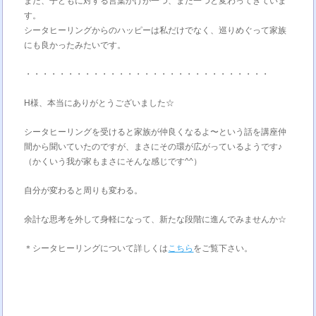
また、子どもに対する言葉かけが一つ、また一つと変わってきていま
す。
シータヒーリングからのハッピーは私だけでなく、巡りめぐって家族
にも良かったみたいです。
・・・・・・・・・・・・・・・・・・・・・・・・・・・・・
H様、本当にありがとうございました☆
シータヒーリングを受けると家族が仲良くなるよ〜という話を講座仲
間から聞いていたのですが、まさにその環が広がっているようです♪
（かくいう我が家もまさにそんな感じです^^）
自分が変わると周りも変わる。
余計な思考を外して身軽になって、新たな段階に進んでみませんか☆
＊シータヒーリングについて詳しくは
こちら
をご覧下さい。