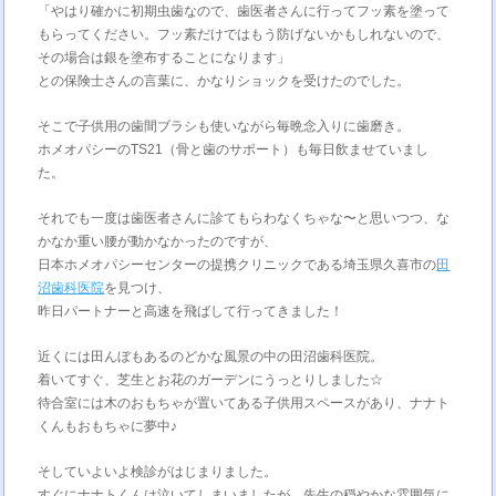
「やはり確かに初期虫歯なので、歯医者さんに行ってフッ素を塗って
もらってください。フッ素だけではもう防げないかもしれないので、
その場合は銀を塗布することになります」
との保険士さんの言葉に、かなりショックを受けたのでした。
そこで子供用の歯間ブラシも使いながら毎晩念入りに歯磨き。
ホメオパシーのTS21（骨と歯のサポート）も毎日飲ませていまし
た。
それでも一度は歯医者さんに診てもらわなくちゃな〜と思いつつ、な
かなか重い腰が動かなかったのですが、
日本ホメオパシーセンターの提携クリニックである埼玉県久喜市の
田
沼歯科医院
を見つけ、
昨日パートナーと高速を飛ばして行ってきました！
近くには田んぼもあるのどかな風景の中の田沼歯科医院。
着いてすぐ、芝生とお花のガーデンにうっとりしました☆
待合室には木のおもちゃが置いてある子供用スペースがあり、ナナト
くんもおもちゃに夢中♪
そしていよいよ検診がはじまりました。
すぐにナナトくんは泣いてしまいましたが、先生の穏やかな雰囲気に