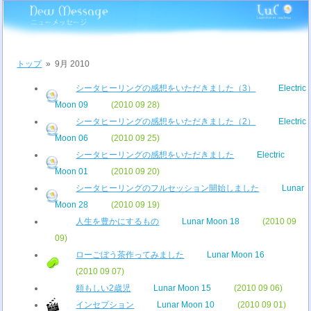
トップ
»
9月 2010
シータヒーリングの感想をいただきました（3）
Electric
Moon 09
(2010 09 28)
シータヒーリングの感想をいただきました（2）
Electric
Moon 06
(2010 09 25)
シータヒーリングの感想をいただきました
Electric
Moon 01
(2010 09 20)
シータヒーリングのフルセッション開始しました
Lunar
Moon 28
(2010 09 19)
人生を豊かにするもの
Lunar Moon 18
(2010 09
09)
ローごぼう茶作ってみました
Lunar Moon 16
(2010 09 07)
頼もしい2歳児
Lunar Moon 15
(2010 09 06)
インセプション
Lunar Moon 10
(2010 09 01)