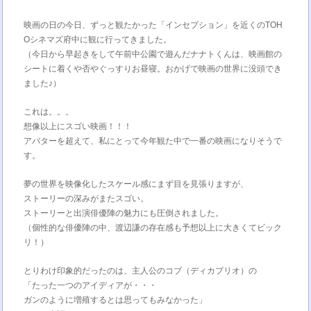
映画の日の今日、ずっと観たかった「インセプション」を近くのTOH
Oシネマズ府中に観に行ってきました。
（今日から早起きをして午前中公園で遊んだナナトくんは、映画館の
シートに着くや否やぐっすりお昼寝。おかげで映画の世界に没頭でき
ました♪）
これは。。。
想像以上にスゴい映画！！！
アバターを超えて、私にとって今年観た中で一番の映画になりそうで
す。
夢の世界を映像化したスケール感にまず目を見張りますが、
ストーリーの深みがまたスゴい。
ストーリーと出演俳優陣の魅力にも圧倒されました。
（個性的な俳優陣の中、渡辺謙の存在感も予想以上に大きくてビック
リ！）
とりわけ印象的だったのは、主人公のコブ（ディカプリオ）の
「たった一つのアイディアが・・・
ガンのように増殖するとは思ってもみなかった」