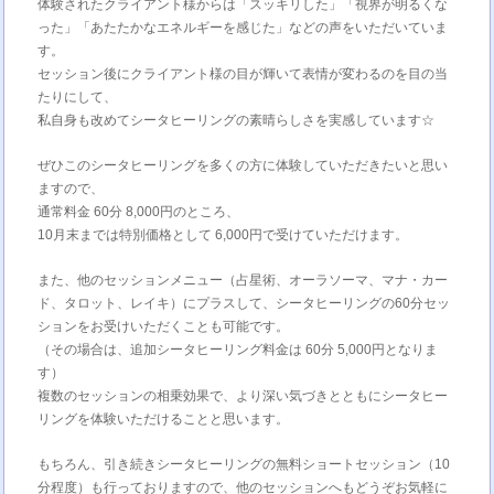
体験されたクライアント様からは「スッキリした」「視界が明るくな
った」「あたたかなエネルギーを感じた」などの声をいただいていま
す。
セッション後にクライアント様の目が輝いて表情が変わるのを目の当
たりにして、
私自身も改めてシータヒーリングの素晴らしさを実感しています☆
ぜひこのシータヒーリングを多くの方に体験していただきたいと思い
ますので、
通常料金 60分 8,000円のところ、
10月末までは特別価格として 6,000円で受けていただけます。
また、他のセッションメニュー（占星術、オーラソーマ、マナ・カー
ド、タロット、レイキ）にプラスして、シータヒーリングの60分セッ
ションをお受けいただくことも可能です。
（その場合は、追加シータヒーリング料金は 60分 5,000円となりま
す）
複数のセッションの相乗効果で、より深い気づきとともにシータヒー
リングを体験いただけることと思います。
もちろん、引き続きシータヒーリングの無料ショートセッション（10
分程度）も行っておりますので、他のセッションへもどうぞお気軽に