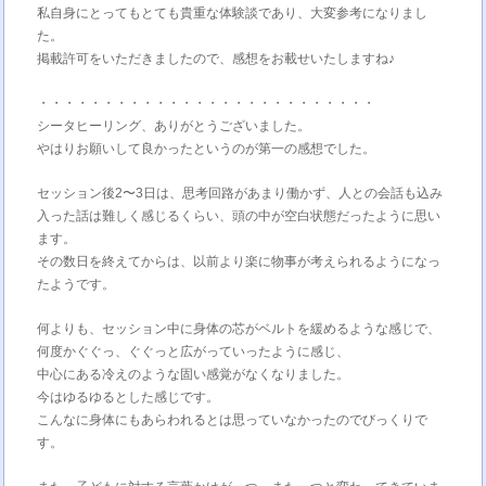
私自身にとってもとても貴重な体験談であり、大変参考になりまし
た。
掲載許可をいただきましたので、感想をお載せいたしますね♪
・・・・・・・・・・・・・・・・・・・・・・・・・・
シータヒーリング、ありがとうございました。
やはりお願いして良かったというのが第一の感想でした。
セッション後2〜3日は、思考回路があまり働かず、人との会話も込み
入った話は難しく感じるくらい、頭の中が空白状態だったように思い
ます。
その数日を終えてからは、以前より楽に物事が考えられるようになっ
たようです。
何よりも、セッション中に身体の芯がベルトを緩めるような感じで、
何度かぐぐっ、ぐぐっと広がっていったように感じ、
中心にある冷えのような固い感覚がなくなりました。
今はゆるゆるとした感じです。
こんなに身体にもあらわれるとは思っていなかったのでびっくりで
す。