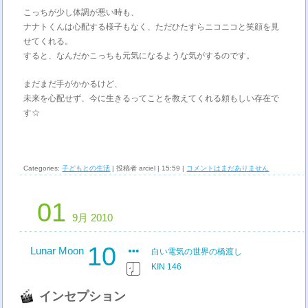
こっちが少し体調が悪い時も、
ナナトくんは心配する様子もなく、ただひたすらニコニコと笑顔を見
せてくれる。
すると、なんだかこっちも元気になるような気がするのです。
まだまだ手がかかるけど、
未来を心配せず、今に生きるってことを教えてくれる頼もしい存在で
す☆
Categories:
子どもとの生活
| 投稿者 arciel | 15:59 |
コメントはまだありません
01
9月 2010
10
Lunar Moon
白い電気の世界の橋渡し
KIN 146
インセプション