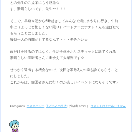
との先生のご提案にもう感激☆
す、素晴らしいです、先生〜！！！
そこで、早速今朝から6時起きしてみんなで畑に水やりに行き、午前
中は（よっぽど忙しくない限り）パートナーにナナトくんを遊ばせて
もらうことにしました。
毎朝一人の時間がもてるなんて・・・夢みたい☆
歯だけを診るのではなく、生活全体をホリスティックに診てくれる
素晴らしい歯医者さんに出会えて大感謝です☆
せっかく遠出する機会なので、次回は家族3人の歯も診てもらうこと
にしました。
これからは、歯医者さんに行くのが楽しいイベントになりそうです♪
Categories:
ホメオパシー
,
子どもとの生活
| 投稿者 arciel | |
コメントはまだありません