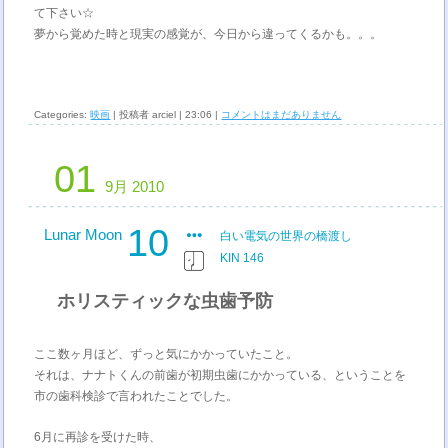
て下さい☆
夢から覚めた時と現実の感覚が、今日から違ってくるかも。。。
Categories:
映画
| 投稿者 arciel | 23:06 |
コメントはまだありません
01
9月 2010
10
Lunar Moon
白い電気の世界の橋渡し
KIN 146
ホリスティックな虫歯予防
ここ数ヶ月ほど、ずっと気にかかっていたこと。
それは、ナナトくんの前歯が初期虫歯にかかっている、ということを
市の歯科検診で言われたことでした。
6月に再診を受けた時、