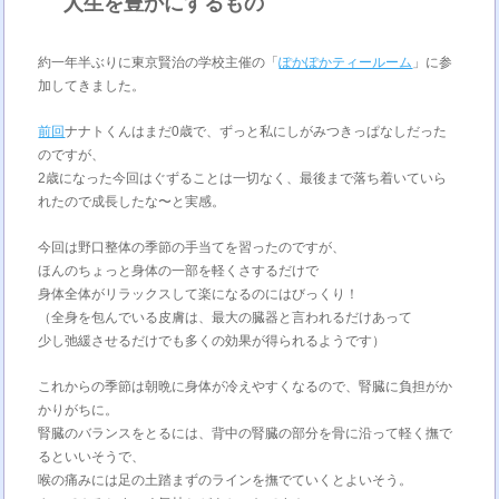
人生を豊かにするもの
約一年半ぶりに東京賢治の学校主催の「
ぽかぽかティールーム
」に参
加してきました。
前回
ナナトくんはまだ0歳で、ずっと私にしがみつきっぱなしだった
のですが、
2歳になった今回はぐずることは一切なく、最後まで落ち着いていら
れたので成長したな〜と実感。
今回は野口整体の季節の手当てを習ったのですが、
ほんのちょっと身体の一部を軽くさするだけで
身体全体がリラックスして楽になるのにはびっくり！
（全身を包んでいる皮膚は、最大の臓器と言われるだけあって
少し弛緩させるだけでも多くの効果が得られるようです）
これからの季節は朝晩に身体が冷えやすくなるので、腎臓に負担がか
かりがちに。
腎臓のバランスをとるには、背中の腎臓の部分を骨に沿って軽く撫で
るといいそうで、
喉の痛みには足の土踏まずのラインを撫でていくとよいそう。