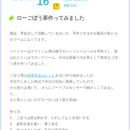
16
KIN 152
ローごぼう茶作ってみました
最近、早起きして活動しているせいか、手作りするのが最近の私たち
のブームになってます。
パートナーはナナトくん用の椅子やジンジャーエールを手作りし、私
はおとといはマロンクリーム、今日は若返りのお茶として有名なごぼ
う茶を作ってみました。
ごぼう茶は
南雲先生のレシピ
を元に作り始めましたが、
天日干しをした時点で水分が完全に蒸発していたので、
から煎りは省いて、さらにフードプロセッサーで細かくしてみまし
た。
から煎りしないのでローのごぼう茶が完成♪
作り方
1. ごぼうは皮は剥かず、たわしでよく水洗いする
2. 皮剥き器を使い、薄く切る