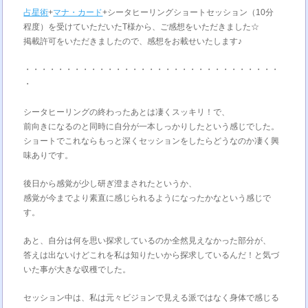
占星術
+
マナ・カード
+シータヒーリングショートセッション（10分
程度）を受けていただいたT様から、ご感想をいただきました☆
掲載許可をいただきましたので、感想をお載せいたします♪
・・・・・・・・・・・・・・・・・・・・・・・・・・・・・・・
・
シータヒーリングの終わったあとは凄くスッキリ！で、
前向きになるのと同時に自分が一本しっかりしたという感じでした。
ショートでこれならもっと深くセッションをしたらどうなのか凄く興
味ありです。
後日から感覚が少し研ぎ澄まされたというか、
感覚が今までより素直に感じられるようになったかなという感じで
す。
あと、自分は何を思い探求しているのか全然見えなかった部分が、
答えは出ないけどこれを私は知りたいから探求しているんだ！と気づ
いた事が大きな収穫でした。
セッション中は、私は元々ビジョンで見える派ではなく身体で感じる