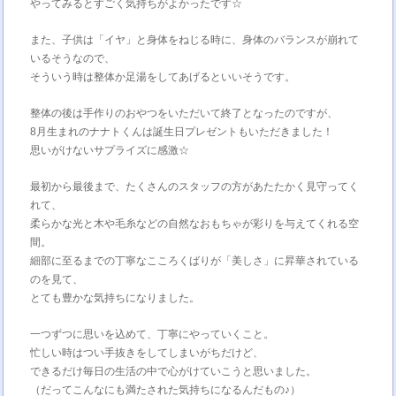
やってみるとすごく気持ちがよかったです☆
また、子供は「イヤ」と身体をねじる時に、身体のバランスが崩れて
いるそうなので、
そういう時は整体か足湯をしてあげるといいそうです。
整体の後は手作りのおやつをいただいて終了となったのですが、
8月生まれのナナトくんは誕生日プレゼントもいただきました！
思いがけないサプライズに感激☆
最初から最後まで、たくさんのスタッフの方があたたかく見守ってく
れて、
柔らかな光と木や毛糸などの自然なおもちゃが彩りを与えてくれる空
間。
細部に至るまでの丁寧なこころくばりが「美しさ」に昇華されている
のを見て、
とても豊かな気持ちになりました。
一つずつに思いを込めて、丁寧にやっていくこと。
忙しい時はつい手抜きをしてしまいがちだけど、
できるだけ毎日の生活の中で心がけていこうと思いました。
（だってこんなにも満たされた気持ちになるんだもの♪）