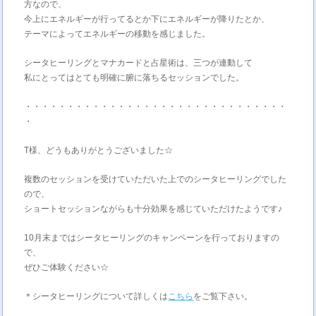
方なので、
今上にエネルギーが行ってるとか下にエネルギーが降りたとか、
テーマによってエネルギーの移動を感じました。
シータヒーリングとマナカードと占星術は、三つが連動して
私にとってはとても明確に腑に落ちるセッションでした。
・・・・・・・・・・・・・・・・・・・・・・・・・・・・・・・
・
T様、どうもありがとうございました☆
複数のセッションを受けていただいた上でのシータヒーリングでした
ので、
ショートセッションながらも十分効果を感じていただけたようです♪
10月末まではシータヒーリングのキャンペーンを行っておりますの
で、
ぜひご体験ください☆
＊シータヒーリングについて詳しくは
こちら
をご覧下さい。