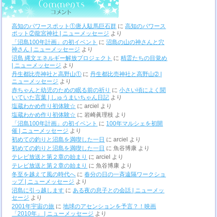
高知のパワースポット①唐人駄馬巨石群
に
高知のパワース
ポット②龍宮神社 | ニューメッセージ
より
「沼島100年計画」の初イベント
に
沼島の山の神さんと穴
神さん | ニューメッセージ
より
沼島 縄文エネルギー解放プロジェクト
に
精霊たちの目覚め
| ニューメッセージ
より
丹生都比売神社と高野山①
に
丹生都比売神社と高野山➁ |
ニューメッセージ
より
赤ちゃんと幼児のための眠る前の祈り
に
小さい頃によく聞
いていた言葉 | しゅうまいちゃん日記
より
塩蔵わかめ作り初体験☆
に
arciel
より
塩蔵わかめ作り初体験☆
に
岩崎眞理枝
より
「沼島100年計画」の初イベント
に
100年マルシェを初開
催 | ニューメッセージ
より
初めての釣りと沼島を満喫した一日
に
arciel
より
初めての釣りと沼島を満喫した一日
に
魚谷博康
より
テレビ放送と第２章の始まり
に
arciel
より
テレビ放送と第２章の始まり
に
魚谷博康
より
冬至を越えて風の時代へ
に
春分の日の一斉遠隔ワークショ
ップ | ニューメッセージ
より
沼島に引っ越します
に
ある夜の息子との会話 | ニューメッ
セージ
より
2001年宇宙の旅
に
地球のアセンションを予言？！映画
「2010年」 | ニューメッセージ
より