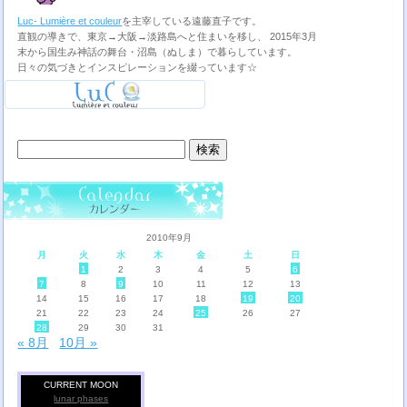
Luc- Lumière et couleur
を主宰している遠藤直子です。
直観の導きで、東京→大阪→淡路島へと住まいを移し、 2015年3月
末から国生み神話の舞台・沼島（ぬしま）で暮らしています。
日々の気づきとインスピレーションを綴っています☆
検
索:
2010年9月
月
火
水
木
金
土
日
1
2
3
4
5
6
7
8
9
10
11
12
13
14
15
16
17
18
19
20
21
22
23
24
25
26
27
28
29
30
31
« 8月
10月 »
CURRENT MOON
lunar phases