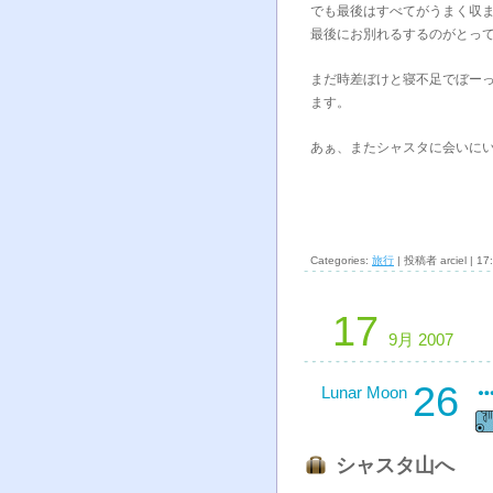
でも最後はすべてがうまく収
最後にお別れるするのがとっ
まだ時差ぼけと寝不足でぼー
ます。
あぁ、またシャスタに会いに
Categories:
旅行
| 投稿者 arciel | 17
17
9月 2007
26
Lunar Moon
シャスタ山へ