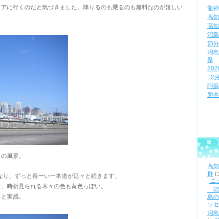
リアに行くのだと気づきました。降りるのも乗るのも無料なのが嬉しい
龍神
高知
高知
沼島
節分
沼島
祭
20
12
阿蘇
熊本
コの風景。
高知
群
になり、ずっと長ーい一本道が延々と続きます。
| 
て、時折見られる木々の色も黄色っぽい。
「沼
ぁと実感。
島の
ッセ
沼島