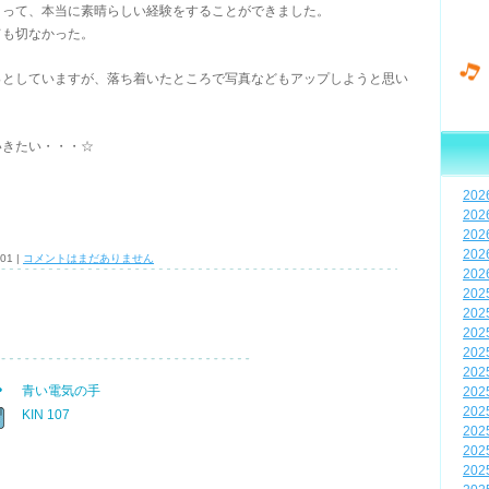
まって、本当に素晴らしい経験をすることができました。
ても切なかった。
っとしていますが、落ち着いたところで写真などもアップしようと思い
いきたい・・・☆
20
20
20
20
:01 |
コメントはまだありません
20
20
20
20
20
20
青い電気の手
20
20
KIN 107
20
20
20