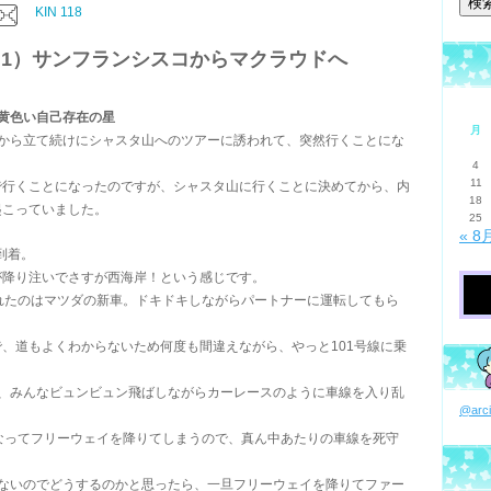
KIN 118
1）サンフランシスコからマクラウドへ
108 黄色い自己存在の星
月
ちから立て続けにシャスタ山へのツアーに誘われて、突然行くことにな
4
11
で行くことになったのですが、シャスタ山に行くことに決めてから、内
18
起こっていました。
25
« 8
到着。
が降り注いでさすが西海岸！という感じです。
くれたのはマツダの新車。ドキドキしながらパートナーに運転してもら
、道もよくわからないため何度も間違えながら、やっと101号線に乗
り、みんなビュンビュン飛ばしながらカーレースのように車線を入り乱
@ar
！
になってフリーウェイを降りてしまうので、真ん中あたりの車線を死守
がないのでどうするのかと思ったら、一旦フリーウェイを降りてファー