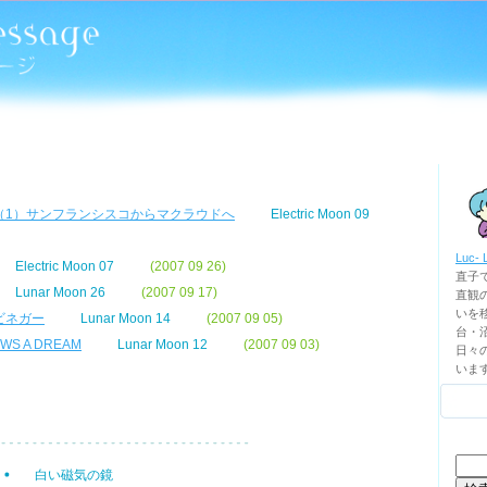
（1）サンフランシスコからマクラウドへ
Electric Moon 09
Luc- 
Electric Moon 07
(2007 09 26)
直子
Lunar Moon 26
(2007 09 17)
直観
いを移
ビネガー
Lunar Moon 14
(2007 09 05)
台・
WS A DREAM
Lunar Moon 12
(2007 09 03)
日々
いま
検
白い磁気の鏡
索: