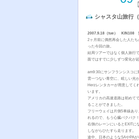
シャスタ山旅行（
2007.9.18（tue） KIN
2ヶ月前に偶然再会した人た
った今回の旅。
結局ツアーではなく個人旅行
面ではすでに少しずつ変化が
am9:30にサンフランシスコに
雲一つない青空に、眩しい光
Herzレンタカーが用意して
います。
アメリカの高速道路は初めてで
ることができました。
フリーウェイは片側5車線あ
れるので、もう心臓バクバク
右側のレーンにいるとEXIT
しながらひたすら走ります。
途中、日本のようなSAやPA