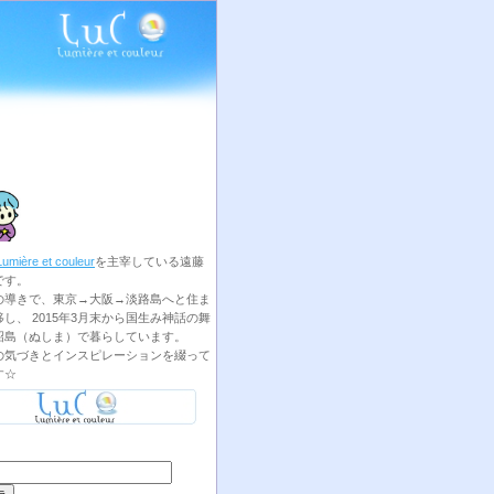
Lumière et couleur
を主宰している遠藤
です。
の導きで、東京→大阪→淡路島へと住ま
し、 2015年3月末から国生み神話の舞
沼島（ぬしま）で暮らしています。
の気づきとインスピレーションを綴って
す☆