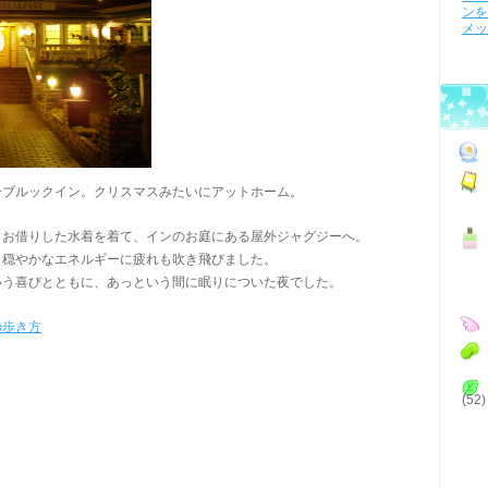
ンを
メッ
ーブルックイン。クリスマスみたいにアットホーム。
らお借りした水着を着て、インのお庭にある屋外ジャグジーへ。
、穏やかなエネルギーに疲れも吹き飛びました。
いう喜びとともに、あっという間に眠りについた夜でした。
の歩き方
(52)