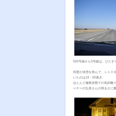
505号線から5号線は、ひた
何度か休憩を挟んで、シャスタ
いたのは19：00過ぎ。
ほとんど徹夜状態での長距離ド
ーナーの弘美さんの明るさに