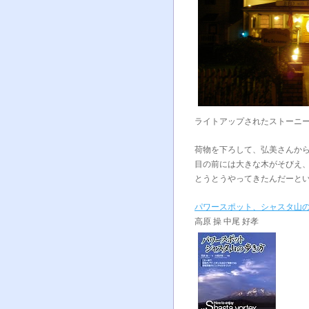
ライトアップされたストーニ
荷物を下ろして、弘美さんか
目の前には大きな木がそびえ
とうとうやってきたんだーと
パワースポット、シャスタ山
高原 操 中尾 好孝