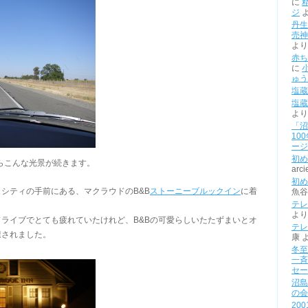
に
ジ
丹生
売神
より
赤ち
に
ゅう
塩蔵
塩蔵
より
「沼
10
ージ
初め
すらこんな光景が続きます。
arci
初め
シティの手前にある、マクラウドのB&B
ストーニーブルックイン
に着
魚谷
テレ
より
ライブでとても疲れていたけれど、B&Bの可愛らしいたたずまいとオ
テレ
癒されました。
康
冬至
一斉
セー
沼島
の会
20