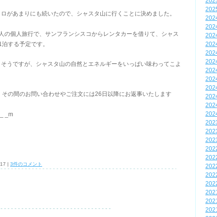
20
20
クロがあまりにも続いたので、シャスタ山に行くことに決めました。
20
20
2人の個人旅行で、サンフランシスコからレンタカーを借りて、シャス
20
1泊する予定です。
20
20
20
りそうですが、シャスタ山の自然とエネルギーをいっぱい味わってこよ
20
20
20
、その間のお問い合わせやご注文には26日以降にお返事いたします
20
20
 _m
20
20
20
20
20
20
:17 |
3件のコメント
20
20
20
20
20
20