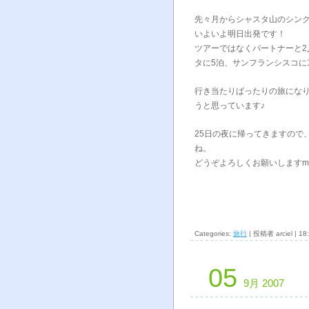
先々月からシャスタ山のシン
いよいよ明日出発です！
ツアーではなくパートナーと
タに5泊、サンフランシスコに
行き当たりばったりの旅にな
うと思っています♪
25日の夜に帰ってきますので
ね。
どうぞよろしくお願いしますm_
Categories:
旅行
| 投稿者 arciel | 18
05
9月 2007