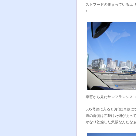
ストフードの集まっているエ
♪
車窓から見たサンフランシス
505号線に入ると片側2車線
道の両側は赤茶けた畑があっ
かなり乾燥した気候なんだな