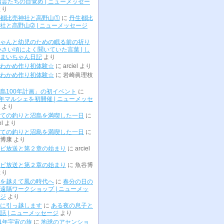
精霊たちの目覚め | ニューメッセー
より
都比売神社と高野山①
に
丹生都比
社と高野山➁ | ニューメッセージ
ゃんと幼児のための眠る前の祈り
小さい頃によく聞いていた言葉 | し
まいちゃん日記
より
わかめ作り初体験☆
に
arciel
より
わかめ作り初体験☆
に
岩崎眞理枝
島100年計画」の初イベント
に
0年マルシェを初開催 | ニューメッセ
より
ての釣りと沼島を満喫した一日
に
el
より
ての釣りと沼島を満喫した一日
に
博康
より
ビ放送と第２章の始まり
に
arciel
ビ放送と第２章の始まり
に
魚谷博
より
を越えて風の時代へ
に
春分の日の
遠隔ワークショップ | ニューメッ
ジ
より
に引っ越します
に
ある夜の息子と
話 | ニューメッセージ
より
01年宇宙の旅
に
地球のアセンショ