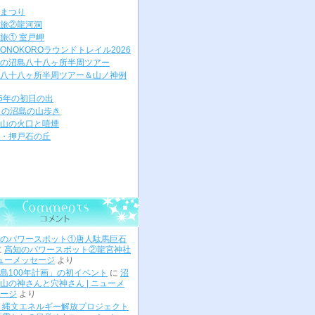
まつり
旅②龍河洞
旅① 室戸岬
ONOKOROラウンドトレイル2026
の沼島八十八ヶ所半周ツアー
八十八ヶ所半周ツアー＆山ノ神例
26年の初日の出
月の沼島の山歩き
山の火口と噴煙
・押戸石の丘
のパワースポット①唐人駄馬巨石
に
高知のパワースポット②龍宮神社
ニューメッセージ
より
島100年計画」の初イベント
に
沼
山の神さんと穴神さん | ニューメ
ージ
より
 縄文エネルギー解放プロジェクト