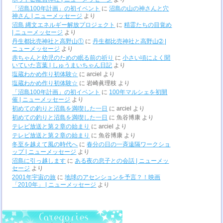
「沼島100年計画」の初イベント
に
沼島の山の神さんと穴
神さん | ニューメッセージ
より
沼島 縄文エネルギー解放プロジェクト
に
精霊たちの目覚め
| ニューメッセージ
より
丹生都比売神社と高野山①
に
丹生都比売神社と高野山➁ |
ニューメッセージ
より
赤ちゃんと幼児のための眠る前の祈り
に
小さい頃によく聞
いていた言葉 | しゅうまいちゃん日記
より
塩蔵わかめ作り初体験☆
に
arciel
より
塩蔵わかめ作り初体験☆
に
岩崎眞理枝
より
「沼島100年計画」の初イベント
に
100年マルシェを初開
催 | ニューメッセージ
より
初めての釣りと沼島を満喫した一日
に
arciel
より
初めての釣りと沼島を満喫した一日
に
魚谷博康
より
テレビ放送と第２章の始まり
に
arciel
より
テレビ放送と第２章の始まり
に
魚谷博康
より
冬至を越えて風の時代へ
に
春分の日の一斉遠隔ワークショ
ップ | ニューメッセージ
より
沼島に引っ越します
に
ある夜の息子との会話 | ニューメッ
セージ
より
2001年宇宙の旅
に
地球のアセンションを予言？！映画
「2010年」 | ニューメッセージ
より