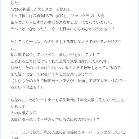
した！
hydeの神憑った美しさに一目惚れし、
１ヶ月後には武道館LIVEに参戦し、ファンクラブに入会。
気がついたら日本での生活を満喫するようになっていました。
ラルクがいなかったら、今でも日本になじめなかったかも！？
そしてもう一つは、今の仕事をする前に某大学で働いていた頃のこ
と。
初出勤で緊張していた私に、優しい声をかけてくれて
ことあるごとに助けてくれた上司が大阪出身だったのです。
しかも、その元上司は4月から大阪の大学で教鞭をとっているので、
また近くになってお会いできるのが楽しみです☆
（しかもその大学で同僚だった友人が、結婚して現在大阪に住んでい
るという偶然も！）
ちなみに、わがパートナーも学生時代に1年間大阪に住んでいたこと
があって
大の大阪好き♡
大阪に引っ越して一番喜んでいるのは彼の方かも？？
・・・という訳で、私の人生の節目節目でキーパーソンになっている
のが