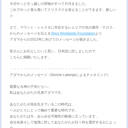
今日やっと引っ越しの荷物がすべて片付きました。
これでやっと落ち着いてクリスマスを迎えることができます。嬉しい
☆
さて、マウント・シャスタに存在するレムリアの光の都市「テロス」
からのメッセージを伝える
Telos Worldwide Foundation
より
アダマからの2012年に向けてのメッセージが届きました。
皆さんにお伝えしたいと思い、日本語に訳しましたので
こちらに掲載いたします。
・・・・・・・・・・・・・・・・・・・・・・・・
アダマからのメッセージ（Denise Labergeによるチャネリング）
親愛なる神の子供たちへ。
私はあなたがたの兄弟アダマです。
あなたがたが現在生きているこの時代は、
一人ひとりにとって極めて重要な時代です。
あなたがたは今、あらゆる可能性の岐路に立っています。
自分自身そして地球に対してあなたがたが日々何を選択するかによっ