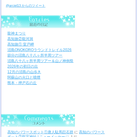
@arciel13 からのツイート
龍神まつり
高知旅②龍河洞
高知旅① 室戸岬
沼島ONOKOROラウンドトレイル2026
節分の沼島八十八ヶ所半周ツアー
沼島八十八ヶ所半周ツアー＆山ノ神例祭
2026年の初日の出
12月の沼島の山歩き
阿蘇山の火口と噴煙
熊本・押戸石の丘
高知のパワースポット①唐人駄馬巨石群
に
高知のパワース
ポット②龍宮神社 | ニューメッセージ
より