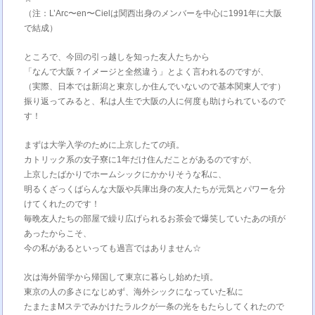
（注：L’Arc〜en〜Cielは関西出身のメンバーを中心に1991年に大阪
で結成）
ところで、今回の引っ越しを知った友人たちから
「なんで大阪？イメージと全然違う」とよく言われるのですが、
（実際、日本では新潟と東京しか住んでいないので基本関東人です）
振り返ってみると、私は人生で大阪の人に何度も助けられているので
す！
まずは大学入学のために上京したての頃。
カトリック系の女子寮に1年だけ住んだことがあるのですが、
上京したばかりでホームシックにかかりそうな私に、
明るくざっくばらんな大阪や兵庫出身の友人たちが元気とパワーを分
けてくれたのです！
毎晩友人たちの部屋で繰り広げられるお茶会で爆笑していたあの頃が
あったからこそ、
今の私があるといっても過言ではありません☆
次は海外留学から帰国して東京に暮らし始めた頃。
東京の人の多さになじめず、海外シックになっていた私に
たまたまMステでみかけたラルクが一条の光をもたらしてくれたので