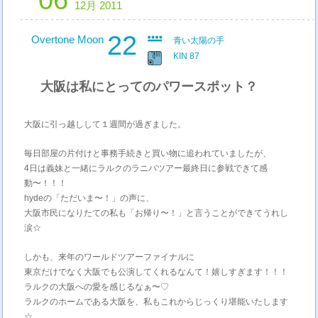
06
12月 2011
22
Overtone Moon
青い太陽の手
KIN 87
大阪は私にとってのパワースポット？
大阪に引っ越しして１週間が過ぎました。
毎日部屋の片付けと事務手続きと買い物に追われていましたが、
4日は義妹と一緒にラルクのラニバツアー最終日に参戦できて感
動〜！！！
hydeの「ただいま〜！」の声に、
大阪市民になりたての私も「お帰り〜！」と言うことができてうれし
涙☆
しかも、来年のワールドツアーファイナルに
東京だけでなく大阪でも公演してくれるなんて！嬉しすぎます！！！
ラルクの大阪への愛を感じるなぁ〜♡
ラルクのホームである大阪を、私もこれからじっくり堪能いたします
☆