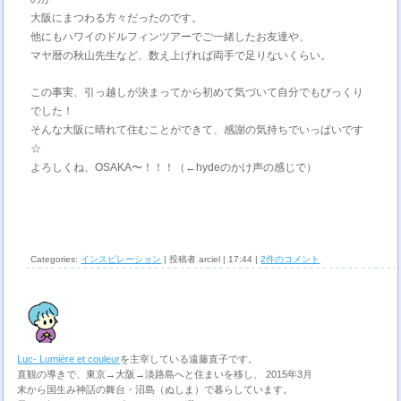
大阪にまつわる方々だったのです。
他にもハワイのドルフィンツアーでご一緒したお友達や、
マヤ暦の秋山先生など、数え上げれば両手で足りないくらい。
この事実、引っ越しが決まってから初めて気づいて自分でもびっくり
でした！
そんな大阪に晴れて住むことができて、感謝の気持ちでいっぱいです
☆
よろしくね、OSAKA〜！！！（←hydeのかけ声の感じで）
Categories:
インスピレーション
| 投稿者 arciel | 17:44 |
2件のコメント
Luc- Lumière et couleur
を主宰している遠藤直子です。
直観の導きで、東京→大阪→淡路島へと住まいを移し、 2015年3月
末から国生み神話の舞台・沼島（ぬしま）で暮らしています。