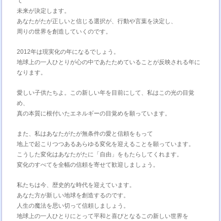
て
未来が決定します。
あなたがたが正しいと信じる選択が、行動や言葉を決定し、
周りの世界を創造していくのです。
2012年は現実化の年になるでしょう。
地球上の一人ひとりが心の中であたためていることが反映される年に
なります。
愛しい子供たちよ。この新しい年を目前にして、私はこの光の目覚
め、
真の本質に根付いたエネルギーの目覚めを願っています。
また、私はあなたがたが無条件の愛と信頼をもって
地上で起こりつつあるあらゆる変化を迎えることを願っています。
こうした変化はあなたがたに「自由」をもたらしてくれます。
変化のすべてを全幅の信頼を寄せて歓迎しましょう。
私たちは今、歴史的な時代を迎えています。
あなた方が新しい地球を創造するのです。
人生の魔法を思い切って信頼しましょう。
地球上の一人ひとりにとって平和と喜びとなるこの新しい世界を