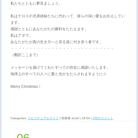
私たちとともに夢見ましょう。
私はテロスの兄弟姉妹たちに代わって、彼らの深い愛をお伝えしてい
ます。
感謝とともにあなたがたの勝利をたたえます。
私はアダマ。
あなたがたが真の生き方へと戻る道に付き添う者です。
・・・・・・・・・・・・・・・・・・・・・・・・・・・・
（翻訳ここまで）
メッセージを届けてくれたすべての存在に感謝いたします。
地球上のすべての人々に愛と光がもたらされますように☆
Merry Christmas！
Categories:
スピリチュアルライフ
| 投稿者 arciel | 18:04 |
2件のコメント