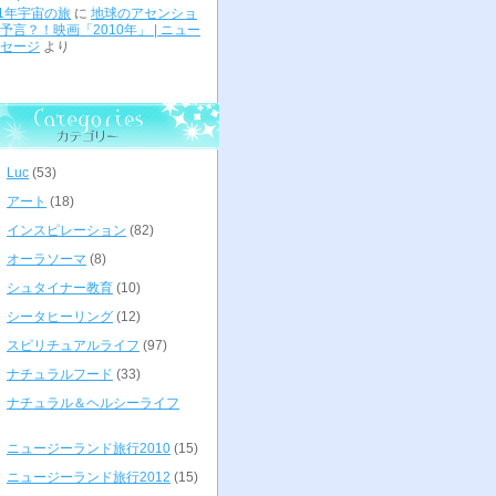
01年宇宙の旅
に
地球のアセンショ
予言？！映画「2010年」 | ニュー
セージ
より
Luc
(53)
アート
(18)
インスピレーション
(82)
オーラソーマ
(8)
シュタイナー教育
(10)
シータヒーリング
(12)
スピリチュアルライフ
(97)
ナチュラルフード
(33)
ナチュラル＆ヘルシーライフ
ニュージーランド旅行2010
(15)
ニュージーランド旅行2012
(15)