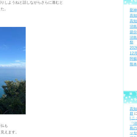
刈りしようねと話しながらさらに進むと
した。
龍神
高知
高知
沼島
節分
沼島
祭
20
12
阿蘇
熊本
高知
群
| 
「沼
石仏も
島の
て見えます。
ッセ