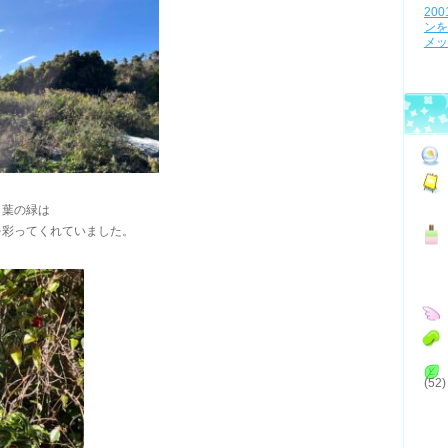
20
ンを
メッ
と葉の緑は
を彩ってくれていました。
(52)