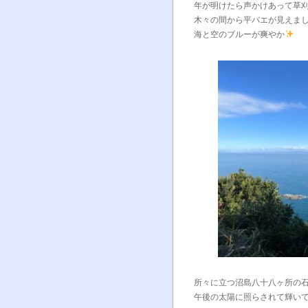
年が明けたら声かけあって草
木々の間から平バエが見えま
海と空のブルーが爽やか
所々に立つ沼島八十八ヶ所の
午後の太陽に照らされて輝い