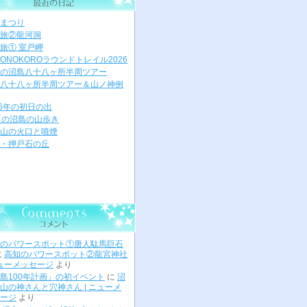
まつり
旅②龍河洞
旅① 室戸岬
ONOKOROラウンドトレイル2026
の沼島八十八ヶ所半周ツアー
八十八ヶ所半周ツアー＆山ノ神例
26年の初日の出
月の沼島の山歩き
山の火口と噴煙
・押戸石の丘
のパワースポット①唐人駄馬巨石
に
高知のパワースポット②龍宮神社
ニューメッセージ
より
島100年計画」の初イベント
に
沼
山の神さんと穴神さん | ニューメ
ージ
より