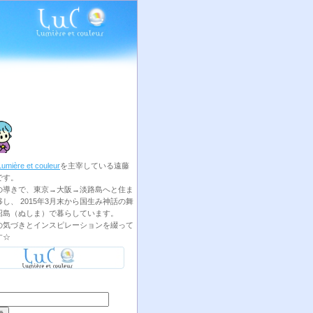
Lumière et couleur
を主宰している遠藤
です。
の導きで、東京→大阪→淡路島へと住ま
し、 2015年3月末から国生み神話の舞
沼島（ぬしま）で暮らしています。
の気づきとインスピレーションを綴って
す☆