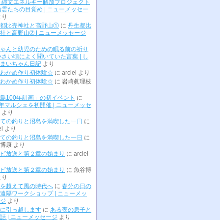
 縄文エネルギー解放プロジェクト
精霊たちの目覚め | ニューメッセー
より
都比売神社と高野山①
に
丹生都比
社と高野山➁ | ニューメッセージ
ゃんと幼児のための眠る前の祈り
小さい頃によく聞いていた言葉 | し
まいちゃん日記
より
わかめ作り初体験☆
に
arciel
より
わかめ作り初体験☆
に
岩崎眞理枝
島100年計画」の初イベント
に
0年マルシェを初開催 | ニューメッセ
より
ての釣りと沼島を満喫した一日
に
el
より
ての釣りと沼島を満喫した一日
に
博康
より
ビ放送と第２章の始まり
に
arciel
ビ放送と第２章の始まり
に
魚谷博
より
を越えて風の時代へ
に
春分の日の
遠隔ワークショップ | ニューメッ
ジ
より
に引っ越します
に
ある夜の息子と
話 | ニューメッセージ
より