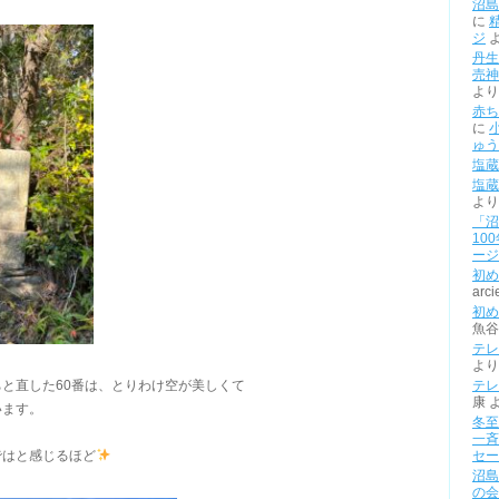
沼島
に
ジ
丹生
売神
より
赤ち
に
ゅう
塩蔵
塩蔵
より
「沼
10
ージ
初め
arci
初め
魚谷
テレ
より
と直した60番は、とりわけ空が美しくて
テレ
康
います。
冬至
一斉
ではと感じるほど
セー
沼島
の会