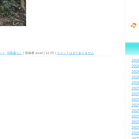
ット
,
沼島暮らし
| 投稿者 arciel | 12:25 |
コメントはまだありません
20
20
20
20
20
20
20
20
20
20
20
20
20
20
20