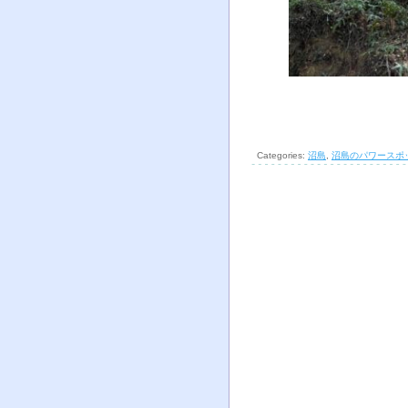
Categories:
沼島
,
沼島のパワースポ