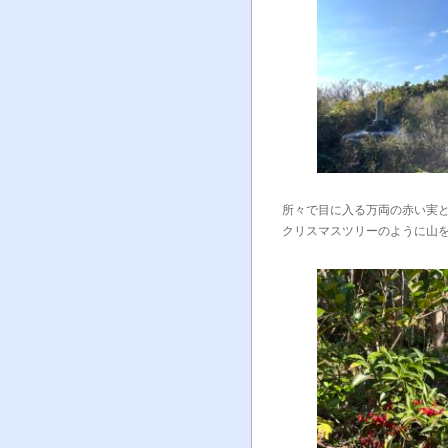
所々で目に入る万両の赤い実
クリスマスツリーのように山