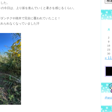
ました。
さの今日は、上り坂を進んでいくと暑さを感じるくらい。
がダンチクや雑木で完全に覆われていたこと！
入れられなくなっていました汗
月
2
9
16
23
30
« 1
@ar