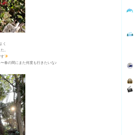
よく
した。
です
〜春の間にまた何度も行きたいな♪