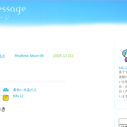
歩き
Rhythmic Moon 09
(2025 12 21)
Luc- 
直子
直観
いを移
台・
黄色い水晶の人
日々
KIN 12
いま
歩き
検
、
索: