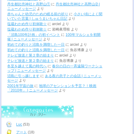
丹生都比売神社と高野山①
に
丹生都比売神社と高野山➁ |
ニューメッセージ
より
赤ちゃんと幼児のための眠る前の祈り
に
小さい頃によく聞
いていた言葉 | しゅうまいちゃん日記
より
塩蔵わかめ作り初体験☆
に
arciel
より
塩蔵わかめ作り初体験☆
に
岩崎眞理枝
より
「沼島100年計画」の初イベント
に
100年マルシェを初開
催 | ニューメッセージ
より
初めての釣りと沼島を満喫した一日
に
arciel
より
初めての釣りと沼島を満喫した一日
に
魚谷博康
より
テレビ放送と第２章の始まり
に
arciel
より
テレビ放送と第２章の始まり
に
魚谷博康
より
冬至を越えて風の時代へ
に
春分の日の一斉遠隔ワークショ
ップ | ニューメッセージ
より
沼島に引っ越します
に
ある夜の息子との会話 | ニューメッ
セージ
より
2001年宇宙の旅
に
地球のアセンションを予言？！映画
「2010年」 | ニューメッセージ
より
Luc
(53)
アート
(18)