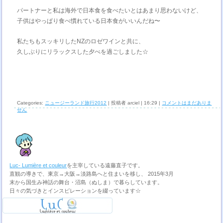
パートナーと私は海外で日本食を食べたいとはあまり思わないけど、
子供はやっぱり食べ慣れている日本食がいいんだね〜
私たちもスッキリしたNZのロゼワインと共に、
久しぶりにリラックスした夕べを過ごしました☆
Categories:
ニュージーランド旅行2012
| 投稿者 arciel | 16:29 |
コメントはまだありま
せん
Luc- Lumière et couleur
を主宰している遠藤直子です。
直観の導きで、東京→大阪→淡路島へと住まいを移し、 2015年3月
末から国生み神話の舞台・沼島（ぬしま）で暮らしています。
日々の気づきとインスピレーションを綴っています☆