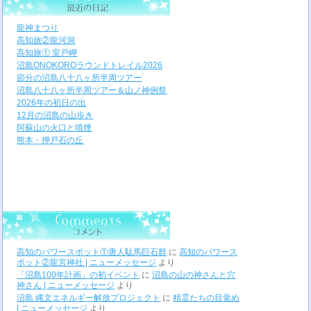
龍神まつり
高知旅②龍河洞
高知旅① 室戸岬
沼島ONOKOROラウンドトレイル2026
節分の沼島八十八ヶ所半周ツアー
沼島八十八ヶ所半周ツアー＆山ノ神例祭
2026年の初日の出
12月の沼島の山歩き
阿蘇山の火口と噴煙
熊本・押戸石の丘
高知のパワースポット①唐人駄馬巨石群
に
高知のパワース
ポット②龍宮神社 | ニューメッセージ
より
「沼島100年計画」の初イベント
に
沼島の山の神さんと穴
神さん | ニューメッセージ
より
沼島 縄文エネルギー解放プロジェクト
に
精霊たちの目覚め
| ニューメッセージ
より