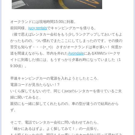
オークランドには現地時間15:00に到着。
前回同様、
jucy rentals
でキャンピングカーを借りる。
（後で思えばレンタカー会社をもう少しランクアップしておいてもよ
かったものの、つい慣れでまたここにしてしまったのです。その後の
苦労も知らず・・・(>_<)） さすがオークランドは車が多い！ 何度か
道を間違えながらも、市内を外れた
Avondale
にあるKIWIのパークサ
イトに到着した頃には、もうすっかり夕暮れ時になっていました（1
9:30頃）。
早速キャンピングカーの電源を入れようとしたところ、
電源コードが見当たらない！?
いくら探してもないので、同じくjucyのレンタカーを借りているご夫
婦に聞いてみると、
親切にも一緒に探してくれたものの、車の型が違うので結局わから
ず。
そこで、電話でレンタカー会社に問い合わせてみたら、
「確かにあるはずよ。よく探してみて！」の一点張り。