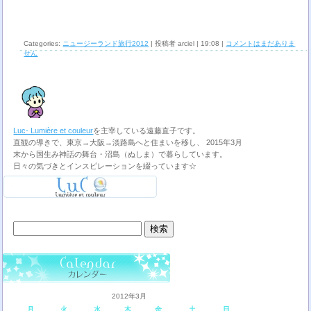
Categories:
ニュージーランド旅行2012
| 投稿者 arciel | 19:08 |
コメントはまだありま
せん
Luc- Lumière et couleur
を主宰している遠藤直子です。
直観の導きで、東京→大阪→淡路島へと住まいを移し、 2015年3月
末から国生み神話の舞台・沼島（ぬしま）で暮らしています。
日々の気づきとインスピレーションを綴っています☆
検
索:
2012年3月
月
火
水
木
金
土
日