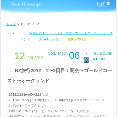
トップ
»
12. 3月 2012
NZ旅行2012 1〜2日目：関空〜ゴールドコースト〜オーク
ランド
Solar Moon 06
(2012 03 12)
06
12
Solar Moon
青い磁気の夜
3月 2012
KIN 183
NZ旅行2012 1〜2日目：関空〜ゴールドコー
スト〜オークランド
2012.2.22 (wed)〜2.23(thu)
2012年2月22日〜3月8日まで、2010年に続き２度目のニュージーラ
ンド旅行へ行ってきました。
前回初めてNZに行き、すっかりNZファンになった私たち。
今回は前回行けなかった北島を中心に、再びキャンピングカーをレン