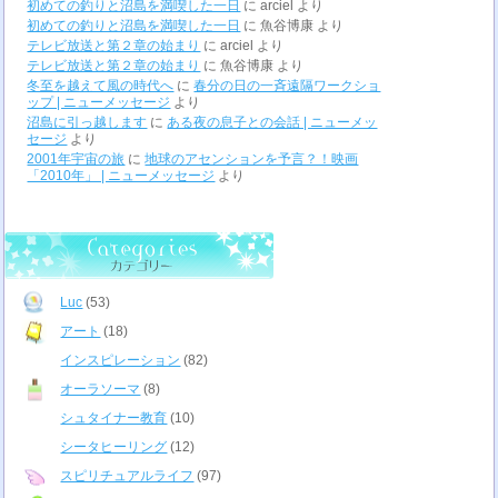
初めての釣りと沼島を満喫した一日
に
arciel
より
初めての釣りと沼島を満喫した一日
に
魚谷博康
より
テレビ放送と第２章の始まり
に
arciel
より
テレビ放送と第２章の始まり
に
魚谷博康
より
冬至を越えて風の時代へ
に
春分の日の一斉遠隔ワークショ
ップ | ニューメッセージ
より
沼島に引っ越します
に
ある夜の息子との会話 | ニューメッ
セージ
より
2001年宇宙の旅
に
地球のアセンションを予言？！映画
「2010年」 | ニューメッセージ
より
Luc
(53)
アート
(18)
インスピレーション
(82)
オーラソーマ
(8)
シュタイナー教育
(10)
シータヒーリング
(12)
スピリチュアルライフ
(97)