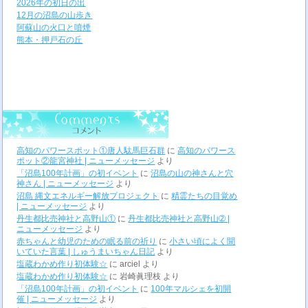
2026年の初日の出
12月の沼島の山歩き
阿蘇山の火口と噴煙
熊本・押戸石の丘
高知のパワースポット①唐人駄馬巨石群
に
高知のパワース
ポット②龍宮神社 | ニューメッセージ
より
「沼島100年計画」の初イベント
に
沼島の山の神さんと穴
神さん | ニューメッセージ
より
沼島 縄文エネルギー解放プロジェクト
に
精霊たちの目覚め
| ニューメッセージ
より
丹生都比売神社と高野山①
に
丹生都比売神社と高野山➁ |
ニューメッセージ
より
赤ちゃんと幼児のための眠る前の祈り
に
小さい頃によく聞
いていた言葉 | しゅうまいちゃん日記
より
塩蔵わかめ作り初体験☆
に
arciel
より
塩蔵わかめ作り初体験☆
に
岩崎眞理枝
より
「沼島100年計画」の初イベント
に
100年マルシェを初開
催 | ニューメッセージ
より