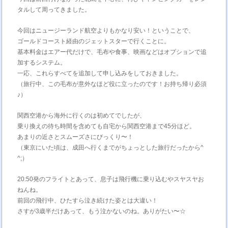
タルして周ってきました。
今回はニュージーランド航空よりもかなり安い！ということで、
ゴールドコースト経由のジェットスターで行くことに。
基本料金はエアー代だけで、毛布や食事、映画などはオプションで追
加するシステム。
一応、これらすべてを追加して申し込みをしておきました。
（旅行中、この毛布が意外なほど役に立ったのです！お持ち帰り必須
♪）
関西空港から海外に行くのは初めてでしたが、
乗り換えの待ち時間を含めても自宅から関西空港まで45分ほど。
あまりの近さとスムーズさにびっくり〜！
（東京にいた頃は、成田へ行くまでがちょっとした旅行だったから^
^;）
20:50発のフライトとあって、息子は飛行機に乗り込むやスヤスヤお
ねんね。
前回の飛行中、ひたすら泣き続けた姿とは大違い！
さすが3歳半だけあって、もう泣かないのね。ありがたい〜☆