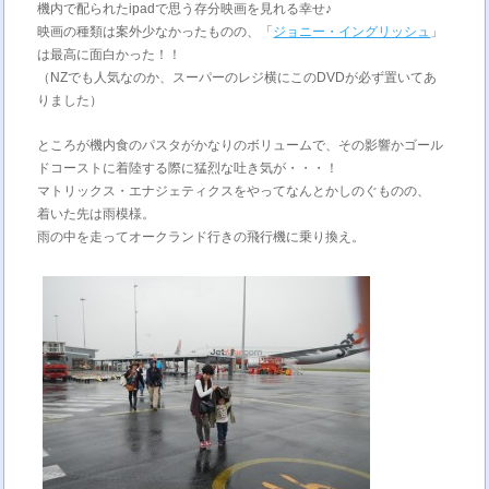
機内で配られたipadで思う存分映画を見れる幸せ♪
映画の種類は案外少なかったものの、「
ジョニー・イングリッシュ
」
は最高に面白かった！！
（NZでも人気なのか、スーパーのレジ横にこのDVDが必ず置いてあ
りました）
ところが機内食のパスタがかなりのボリュームで、その影響かゴール
ドコーストに着陸する際に猛烈な吐き気が・・・！
マトリックス・エナジェティクスをやってなんとかしのぐものの、
着いた先は雨模様。
雨の中を走ってオークランド行きの飛行機に乗り換え。