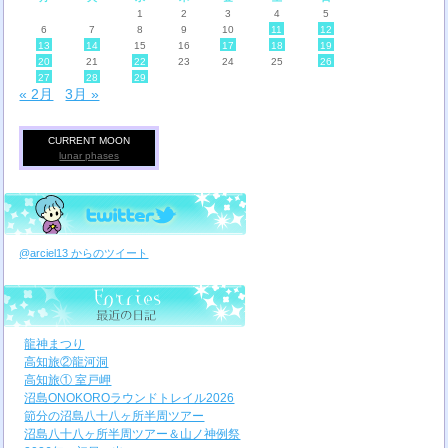
1
2
3
4
5
6
7
8
9
10
11
12
13
14
15
16
17
18
19
20
21
22
23
24
25
26
27
28
29
« 2月
3月 »
CURRENT MOON
lunar phases
@arciel13 からのツイート
龍神まつり
高知旅②龍河洞
高知旅① 室戸岬
沼島ONOKOROラウンドトレイル2026
節分の沼島八十八ヶ所半周ツアー
沼島八十八ヶ所半周ツアー＆山ノ神例祭