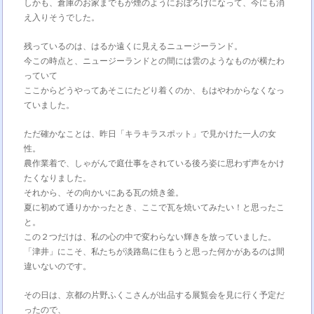
しかも、倉庫のお家までもが煙のようにおぼろげになって、今にも消
え入りそうでした。
残っているのは、はるか遠くに見えるニュージーランド。
今この時点と、ニュージーランドとの間には雲のようなものが横たわ
っていて
ここからどうやってあそこにたどり着くのか、もはやわからなくなっ
ていました。
ただ確かなことは、昨日「キラキラスポット」で見かけた一人の女
性。
農作業着で、しゃがんで庭仕事をされている後ろ姿に思わず声をかけ
たくなりました。
それから、その向かいにある瓦の焼き釜。
夏に初めて通りかかったとき、ここで瓦を焼いてみたい！と思ったこ
と。
この２つだけは、私の心の中で変わらない輝きを放っていました。
「津井」にこそ、私たちが淡路島に住もうと思った何かがあるのは間
違いないのです。
その日は、京都の片野ふくこさんが出品する展覧会を見に行く予定だ
ったので、