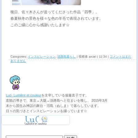
後日、佐々木さんが送ってくださった作品「四季」。
春夏秋冬の景色を様々な色の羊毛で表現されています。
このご縁に心から感謝いたします☆
Categories:
インスピレーション
,
淡路島暮らし
| 投稿者 arciel | 11:34 |
コメントはまだ
ありません
Luc- Lumière et couleur
を主宰している遠藤直子です。
直観の導きで、東京→大阪→淡路島へと住まいを移し、 2015年3月
末から国生み神話の舞台・沼島（ぬしま）で暮らしています。
日々の気づきとインスピレーションを綴っています☆
検