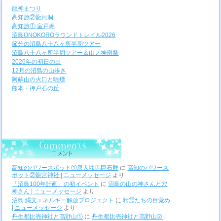
龍神まつり
高知旅②龍河洞
高知旅① 室戸岬
沼島ONOKOROラウンドトレイル2026
節分の沼島八十八ヶ所半周ツアー
沼島八十八ヶ所半周ツアー＆山ノ神例祭
2026年の初日の出
12月の沼島の山歩き
阿蘇山の火口と噴煙
熊本・押戸石の丘
高知のパワースポット①唐人駄馬巨石群
に
高知のパワース
ポット②龍宮神社 | ニューメッセージ
より
「沼島100年計画」の初イベント
に
沼島の山の神さんと穴
神さん | ニューメッセージ
より
沼島 縄文エネルギー解放プロジェクト
に
精霊たちの目覚め
| ニューメッセージ
より
丹生都比売神社と高野山①
に
丹生都比売神社と高野山➁ |