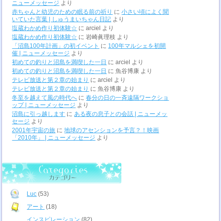
ニューメッセージ
より
赤ちゃんと幼児のための眠る前の祈り
に
小さい頃によく聞
いていた言葉 | しゅうまいちゃん日記
より
塩蔵わかめ作り初体験☆
に
arciel
より
塩蔵わかめ作り初体験☆
に
岩崎眞理枝
より
「沼島100年計画」の初イベント
に
100年マルシェを初開
催 | ニューメッセージ
より
初めての釣りと沼島を満喫した一日
に
arciel
より
初めての釣りと沼島を満喫した一日
に
魚谷博康
より
テレビ放送と第２章の始まり
に
arciel
より
テレビ放送と第２章の始まり
に
魚谷博康
より
冬至を越えて風の時代へ
に
春分の日の一斉遠隔ワークショ
ップ | ニューメッセージ
より
沼島に引っ越します
に
ある夜の息子との会話 | ニューメッ
セージ
より
2001年宇宙の旅
に
地球のアセンションを予言？！映画
「2010年」 | ニューメッセージ
より
Luc
(53)
アート
(18)
インスピレーション
(82)