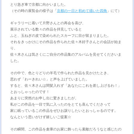
とり急ぎ車で京都に向かいました。
（その時の展覧会の様子は「
京都の一日と初めて描いた四角
」にて）
ギャラリーに着いて片野さんとの再会を喜び、
展示されている数々の作品を拝見していると
ふと、玉ねぎの皮で染められたスカーフに目が留まりました。
それをきっかけにその作品を作られた佐々木好子さんとの会話が始ま
り、
佐々木さんは気さくにご自分の作品集のアルバムを見せてくださいま
した。
その中で、色とりどりの羊毛で作られた作品を見かけたとき、
思わず「わーきれい☆」と声を上げていました。
すると、佐々木さんは間髪入れず「あなたにこれを差し上げるわ！」
とおっしゃったのです！
あまりに突然のお申し出に驚きましたが、
私がこの作品を一目で気に入ったのをとても喜んでくださって
家に眠っているこの作品をぜひお譲りしたいとおっしゃるのです。
なんという思いがけず嬉しいご提案☆
その瞬間、この作品を倉庫のお家に飾ったら素敵だろうなと感じたの