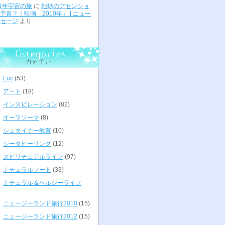
01年宇宙の旅
に
地球のアセンショ
予言？！映画「2010年」 | ニュー
セージ
より
Luc
(53)
アート
(18)
インスピレーション
(82)
オーラソーマ
(8)
シュタイナー教育
(10)
シータヒーリング
(12)
スピリチュアルライフ
(97)
ナチュラルフード
(33)
ナチュラル＆ヘルシーライフ
ニュージーランド旅行2010
(15)
ニュージーランド旅行2012
(15)