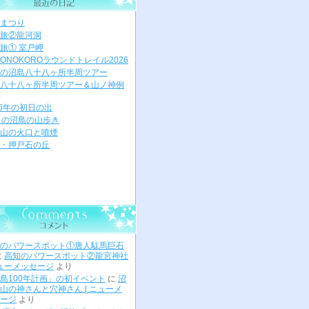
まつり
旅②龍河洞
旅① 室戸岬
ONOKOROラウンドトレイル2026
の沼島八十八ヶ所半周ツアー
八十八ヶ所半周ツアー＆山ノ神例
26年の初日の出
月の沼島の山歩き
山の火口と噴煙
・押戸石の丘
のパワースポット①唐人駄馬巨石
に
高知のパワースポット②龍宮神社
ニューメッセージ
より
島100年計画」の初イベント
に
沼
山の神さんと穴神さん | ニューメ
ージ
より