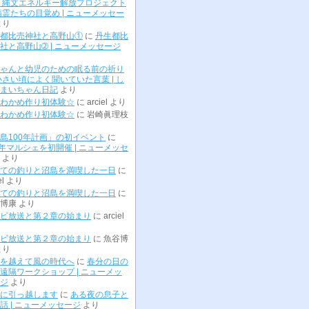
 縄文エネルギー解放プロジェクト
精霊たちの目覚め | ニューメッセー
より
都比売神社と高野山①
に
丹生都比
社と高野山➁ | ニューメッセージ
ゃんと幼児のための眠る前の祈り
小さい頃によく聞いていた言葉 | し
まいちゃん日記
より
わかめ作り初体験☆
に
arciel
より
わかめ作り初体験☆
に
岩崎眞理枝
島100年計画」の初イベント
に
0年マルシェを初開催 | ニューメッセ
より
ての釣りと沼島を満喫した一日
に
el
より
ての釣りと沼島を満喫した一日
に
博康
より
ビ放送と第２章の始まり
に
arciel
ビ放送と第２章の始まり
に
魚谷博
より
を越えて風の時代へ
に
春分の日の
遠隔ワークショップ | ニューメッ
ジ
より
に引っ越します
に
ある夜の息子と
話 | ニューメッセージ
より