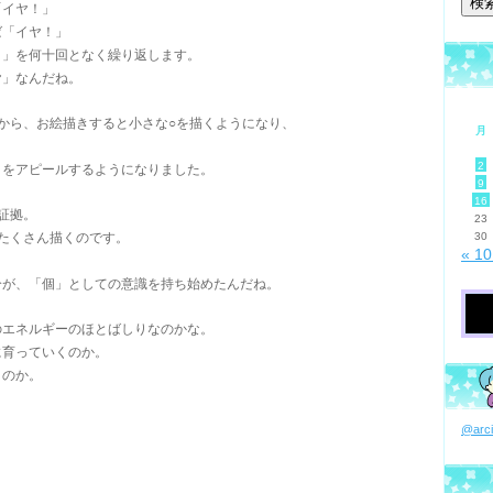
「イヤ！」
ば「イヤ！」
！」を何十回となく繰り返します。
ヤ」なんだね。
から、お絵描きすると小さな○を描くようになり、
月
2
」をアピールするようになりました。
9
16
証拠。
23
たくさん描くのです。
30
« 1
分が、「個」としての意識を持ち始めたんだね。
のエネルギーのほとばしりなのかな。
に育っていくのか。
くのか。
@ar