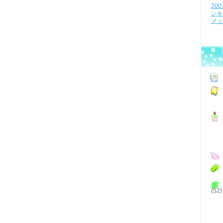
20
ンを
メッ
(52)