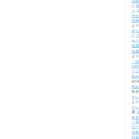
沼島
に
ジ
丹生
売神
より
赤ち
に
ゅう
塩蔵
塩蔵
より
「沼
10
ージ
初め
arci
初め
魚谷
テレ
より
テレ
康
冬至
一斉
セー
沼島
の会