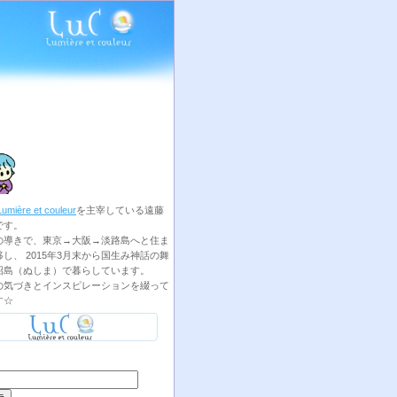
Lumière et couleur
を主宰している遠藤
です。
の導きで、東京→大阪→淡路島へと住ま
し、 2015年3月末から国生み神話の舞
沼島（ぬしま）で暮らしています。
の気づきとインスピレーションを綴って
す☆