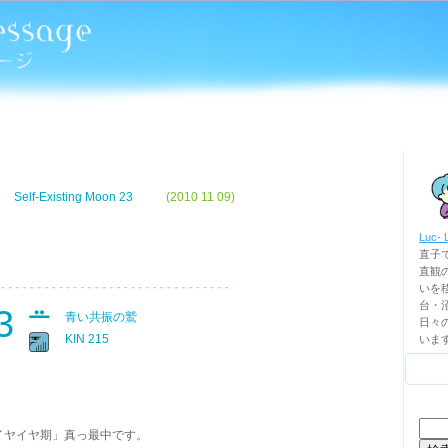
Self-Existing Moon 23
(2010 11 09)
Luc- 
直子
直観
いを移
台・
3
青い共振の鷲
日々
KIN 215
いま
検
イヤイヤ期」真っ最中です。
索: