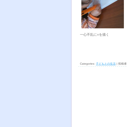
一心不乱に○を描く
Categories:
子どもとの生活
| 投稿者 a