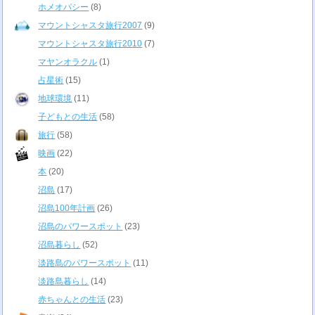
ホメオパシー
(8)
マウントシャスタ旅行2007
(9)
マウントシャスタ旅行2010
(7)
マヤンオラクル
(1)
占星術
(15)
地球環境
(11)
子どもとの生活
(58)
旅行
(58)
映画
(22)
本
(20)
沼島
(17)
沼島100年計画
(26)
沼島のパワースポット
(23)
沼島暮らし
(52)
淡路島のパワースポット
(11)
淡路島暮らし
(14)
赤ちゃんとの生活
(23)