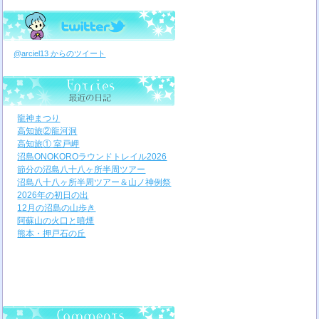
@arciel13 からのツイート
龍神まつり
高知旅②龍河洞
高知旅① 室戸岬
沼島ONOKOROラウンドトレイル2026
節分の沼島八十八ヶ所半周ツアー
沼島八十八ヶ所半周ツアー＆山ノ神例祭
2026年の初日の出
12月の沼島の山歩き
阿蘇山の火口と噴煙
熊本・押戸石の丘