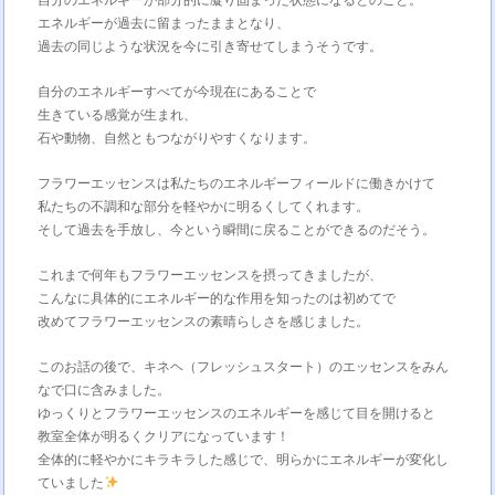
自分のエネルギーが部分的に凝り固まった状態になるとのこと。
エネルギーが過去に留まったままとなり、
過去の同じような状況を今に引き寄せてしまうそうです。
自分のエネルギーすべてが今現在にあることで
生きている感覚が生まれ、
石や動物、自然ともつながりやすくなります。
フラワーエッセンスは私たちのエネルギーフィールドに働きかけて
私たちの不調和な部分を軽やかに明るくしてくれます。
そして過去を手放し、今という瞬間に戻ることができるのだそう。
これまで何年もフラワーエッセンスを摂ってきましたが、
こんなに具体的にエネルギー的な作用を知ったのは初めてで
改めてフラワーエッセンスの素晴らしさを感じました。
このお話の後で、キネヘ（フレッシュスタート）のエッセンスをみん
なで口に含みました。
ゆっくりとフラワーエッセンスのエネルギーを感じて目を開けると
教室全体が明るくクリアになっています！
全体的に軽やかにキラキラした感じで、明らかにエネルギーが変化し
ていました