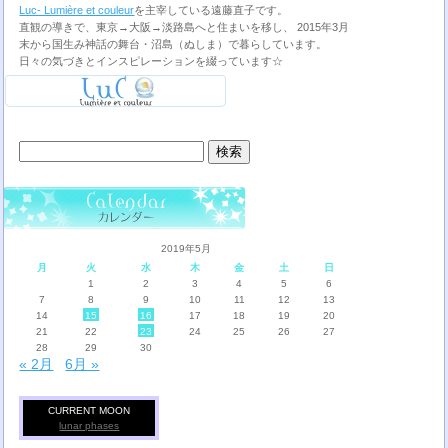
Luc- Lumière et couleur
を主宰している遠藤直子です。
直観の導きで、東京→大阪→淡路島へと住まいを移し、 2015年3月
末から国生み神話の舞台・沼島（ぬしま）で暮らしています。
日々の気づきとインスピレーションを綴っています☆
検
索:
2019年5月
月
火
水
木
金
土
日
1
2
3
4
5
6
7
8
9
10
11
12
13
14
15
16
17
18
19
20
21
22
23
24
25
26
27
28
29
30
« 2月
6月 »
CURRENT MOON
lunar phases