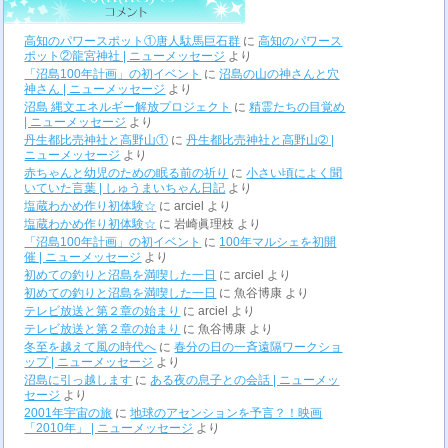
高知のパワースポット①唐人駄馬巨石群
に
高知のパワース
ポット②龍宮神社 | ニューメッセージ
より
「沼島100年計画」の初イベント
に
沼島の山の神さんと穴
神さん | ニューメッセージ
より
沼島 縄文エネルギー解放プロジェクト
に
精霊たちの目覚め
| ニューメッセージ
より
丹生都比売神社と高野山①
に
丹生都比売神社と高野山➁ |
ニューメッセージ
より
赤ちゃんと幼児のための眠る前の祈り
に
小さい頃によく聞
いていた言葉 | しゅうまいちゃん日記
より
塩蔵わかめ作り初体験☆
に
arciel
より
塩蔵わかめ作り初体験☆
に
岩崎眞理枝
より
「沼島100年計画」の初イベント
に
100年マルシェを初開
催 | ニューメッセージ
より
初めての釣りと沼島を満喫した一日
に
arciel
より
初めての釣りと沼島を満喫した一日
に
魚谷博康
より
テレビ放送と第２章の始まり
に
arciel
より
テレビ放送と第２章の始まり
に
魚谷博康
より
冬至を越えて風の時代へ
に
春分の日の一斉遠隔ワークショ
ップ | ニューメッセージ
より
沼島に引っ越します
に
ある夜の息子との会話 | ニューメッ
セージ
より
2001年宇宙の旅
に
地球のアセンションを予言？！映画
「2010年」 | ニューメッセージ
より