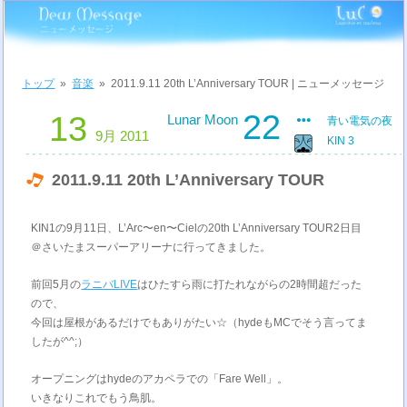
トップ
»
音楽
»
2011.9.11 20th L’Anniversary TOUR | ニューメッセージ
22
13
Lunar Moon
青い電気の夜
9月 2011
KIN 3
2011.9.11 20th L’Anniversary TOUR
KIN1の9月11日、L’Arc〜en〜Cielの20th L’Anniversary TOUR2日目
＠さいたまスーパーアリーナに行ってきました。
前回5月の
ラニバLIVE
はひたすら雨に打たれながらの2時間超だった
ので、
今回は屋根があるだけでもありがたい☆（hydeもMCでそう言ってま
したが^^;）
オープニングはhydeのアカペラでの「Fare Well」。
いきなりこれでもう鳥肌。