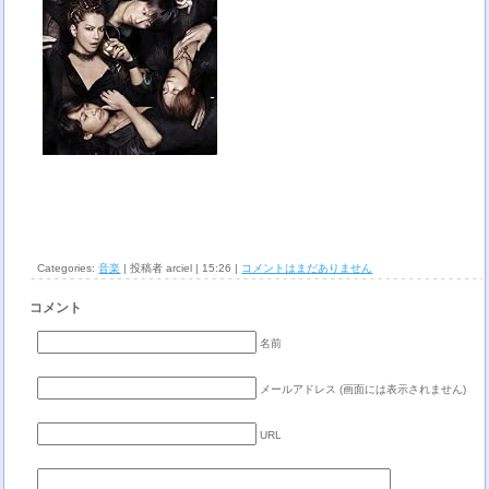
Categories:
音楽
| 投稿者 arciel | 15:26 |
コメントはまだありません
コメント
名前
メールアドレス (画面には表示されません)
URL