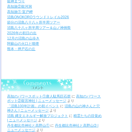
龍神まつり
高知旅②龍河洞
高知旅① 室戸岬
沼島ONOKOROラウンドトレイル2026
節分の沼島八十八ヶ所半周ツアー
沼島八十八ヶ所半周ツアー＆山ノ神例祭
2026年の初日の出
12月の沼島の山歩き
阿蘇山の火口と噴煙
熊本・押戸石の丘
高知のパワースポット①唐人駄馬巨石群
に
高知のパワース
ポット②龍宮神社 | ニューメッセージ
より
「沼島100年計画」の初イベント
に
沼島の山の神さんと穴
神さん | ニューメッセージ
より
沼島 縄文エネルギー解放プロジェクト
に
精霊たちの目覚め
| ニューメッセージ
より
丹生都比売神社と高野山①
に
丹生都比売神社と高野山➁ |
ニューメッセージ
より