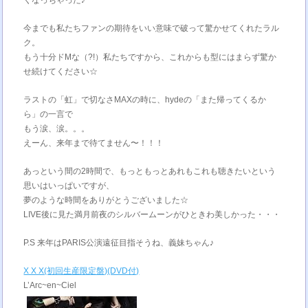
くなっちゃった♪
今までも私たちファンの期待をいい意味で破って驚かせてくれたラル
ク。
もう十分ドMな（?!）私たちですから、これからも型にはまらず驚か
せ続けてください☆
ラストの「虹」で切なさMAXの時に、hydeの「また帰ってくるか
ら」の一言で
もう涙、涙。。。
えーん、来年まで待てません〜！！！
あっという間の2時間で、もっともっとあれもこれも聴きたいという
思いはいっぱいですが、
夢のような時間をありがとうございました☆
LIVE後に見た満月前夜のシルバームーンがひときわ美しかった・・・
P.S 来年はPARIS公演遠征目指そうね、義妹ちゃん♪
X X X(初回生産限定盤)(DVD付)
L’Arc~en~Ciel