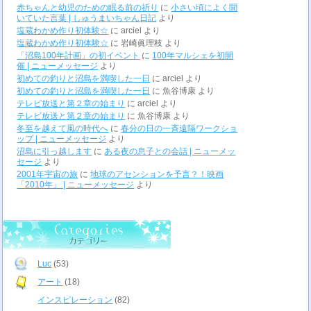
赤ちゃんと幼児のための眠る前の祈り
に
小さい頃によく聞
いていた言葉 | しゅうまいちゃん日記
より
塩蔵わかめ作り初体験☆
に
arciel
より
塩蔵わかめ作り初体験☆
に
岩崎眞理枝
より
「沼島100年計画」の初イベント
に
100年マルシェを初開
催 | ニューメッセージ
より
初めての釣りと沼島を満喫した一日
に
arciel
より
初めての釣りと沼島を満喫した一日
に
魚谷博康
より
テレビ放送と第２章の始まり
に
arciel
より
テレビ放送と第２章の始まり
に
魚谷博康
より
冬至を越えて風の時代へ
に
春分の日の一斉遠隔ワークショ
ップ | ニューメッセージ
より
沼島に引っ越します
に
ある夜の息子との会話 | ニューメッ
セージ
より
2001年宇宙の旅
に
地球のアセンションを予言？！映画
「2010年」 | ニューメッセージ
より
Luc
(53)
アート
(18)
インスピレーション
(82)