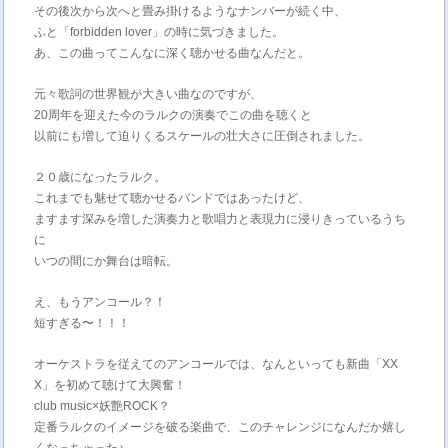
その後次から次へと畳み掛けるようなナンバーが続く中、
ふと「forbidden lover」の時に気づきました。
あ、この曲ってこんなに深く聴かせる曲なんだと。
元々歌詞の世界観が大きい曲なのですが、
20周年を迎えた今のラルクの演奏でこの曲を聴くと
以前にも増して迫りくるスケールの壮大さに圧倒されました。
２０歳になったラルク。
これまでも魅せて聴かせるバンドではあったけど、
ますます深みを増した演奏力と歌唱力と表現力に浸りきっているうち
に
いつの間にか舞台は暗転。
え、もうアンコール？！
短すぎる〜！！！
オーケストラを従えてのアンコールでは、なんといっても新曲「XX
X」を初めて聴けて大興奮！
club music×妖艶ROCK？
定番ラルクのイメージを破る楽曲で、このチャレンジになんだか嬉し