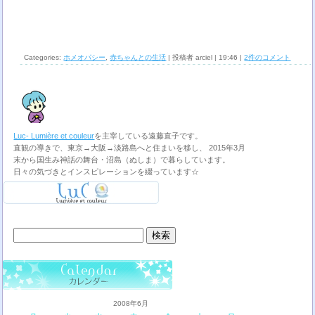
Categories:
ホメオパシー
,
赤ちゃんとの生活
| 投稿者 arciel | 19:46 |
2件のコメント
Luc- Lumière et couleur
を主宰している遠藤直子です。
直観の導きで、東京→大阪→淡路島へと住まいを移し、 2015年3月
末から国生み神話の舞台・沼島（ぬしま）で暮らしています。
日々の気づきとインスピレーションを綴っています☆
検
索:
2008年6月