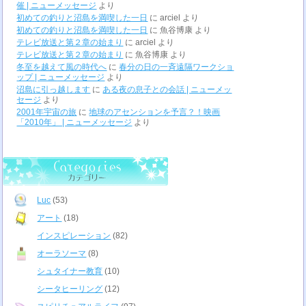
催 | ニューメッセージ
より
初めての釣りと沼島を満喫した一日
に
arciel
より
初めての釣りと沼島を満喫した一日
に
魚谷博康
より
テレビ放送と第２章の始まり
に
arciel
より
テレビ放送と第２章の始まり
に
魚谷博康
より
冬至を越えて風の時代へ
に
春分の日の一斉遠隔ワークショ
ップ | ニューメッセージ
より
沼島に引っ越します
に
ある夜の息子との会話 | ニューメッ
セージ
より
2001年宇宙の旅
に
地球のアセンションを予言？！映画
「2010年」 | ニューメッセージ
より
Luc
(53)
アート
(18)
インスピレーション
(82)
オーラソーマ
(8)
シュタイナー教育
(10)
シータヒーリング
(12)