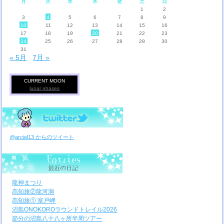
月
火
水
木
金
土
日
1
2
3
4
5
6
7
8
9
10
11
12
13
14
15
16
17
18
19
20
21
22
23
24
25
26
27
28
29
30
31
« 5月
7月 »
CURRENT MOON
lunar phases
@arciel13 からのツイート
龍神まつり
高知旅②龍河洞
高知旅① 室戸岬
沼島ONOKOROラウンドトレイル2026
節分の沼島八十八ヶ所半周ツアー