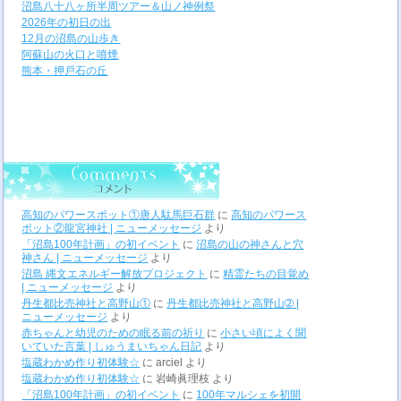
沼島八十八ヶ所半周ツアー＆山ノ神例祭
2026年の初日の出
12月の沼島の山歩き
阿蘇山の火口と噴煙
熊本・押戸石の丘
高知のパワースポット①唐人駄馬巨石群
に
高知のパワース
ポット②龍宮神社 | ニューメッセージ
より
「沼島100年計画」の初イベント
に
沼島の山の神さんと穴
神さん | ニューメッセージ
より
沼島 縄文エネルギー解放プロジェクト
に
精霊たちの目覚め
| ニューメッセージ
より
丹生都比売神社と高野山①
に
丹生都比売神社と高野山➁ |
ニューメッセージ
より
赤ちゃんと幼児のための眠る前の祈り
に
小さい頃によく聞
いていた言葉 | しゅうまいちゃん日記
より
塩蔵わかめ作り初体験☆
に
arciel
より
塩蔵わかめ作り初体験☆
に
岩崎眞理枝
より
「沼島100年計画」の初イベント
に
100年マルシェを初開