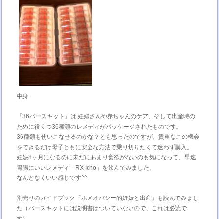
中身
「36バースキット」は 妊婦さんや赤ちゃんのケア、そして出産時の
ために役立つ36種類のレメディがパッケージされたものです。
36種類も使いこなせるのかな？とも思ったのですが、貴重なこの機会
をできるだけ母子ともに安全な方法で乗り切りたくて迷わず購入。
妊娠8ヶ月になるのに未だにあまり食欲がないのも気になって、早速
胃腸にいいレメディ「RX Icho」を飲んでみました。
なんとなくいい感じです^^
別売りのガイドブック「ホメオパシー的妊娠と出産」も読んでみまし
た（バースキットには説明書はついていないので、これは必読で
す）。