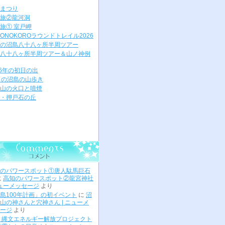
まつり
旅②龍河洞
旅① 室戸岬
ONOKOROラウンドトレイル2026
の沼島八十八ヶ所半周ツアー
八十八ヶ所半周ツアー＆山ノ神例
26年の初日の出
月の沼島の山歩き
山の火口と噴煙
・押戸石の丘
のパワースポット①唐人駄馬巨石
に
高知のパワースポット②龍宮神社
ニューメッセージ
より
島100年計画」の初イベント
に
沼
山の神さんと穴神さん | ニューメ
ージ
より
 縄文エネルギー解放プロジェクト