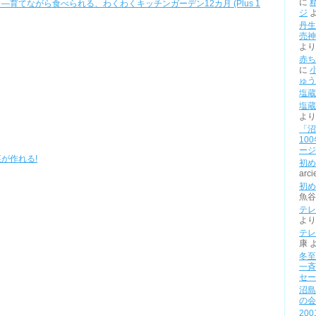
に
育てながら食べられる、わくわくキッチンガーデン12カ月 (Plus 1
ジ
丹生
売神
より
赤ち
に
ゅう
塩蔵
塩蔵
より
「沼
10
ージ
が作れる!
初め
arci
初め
魚谷
テレ
より
テレ
康
冬至
一斉
セー
沼島
の会
20