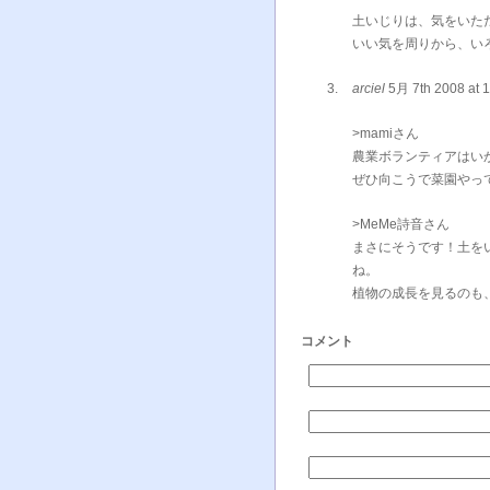
土いじりは、気をいた
いい気を周りから、い
arciel
5月 7th 2008 at 
>mamiさん
農業ボランティアはい
ぜひ向こうで菜園やっ
>MeMe詩音さん
まさにそうです！土を
ね。
植物の成長を見るのも
コメント