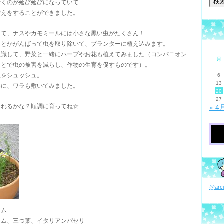
行くのが延び延びになっていて
替えをすることができました。
って、ナスやカモミールには小さな黒い虫がたくさん！
んとかがんばって虫を取り除いて、プランターに植え込みます。
意識して、野菜と一緒にハーブやお花も植えてみました（コンパニオン
月
ことで虫の被害を減らし、作物の生育を促すものです）。
液をシュッシュ。
6
13
めに、ワラも敷いてみました。
20
27
くれるかな？順調に育ってね☆
« 4
@ar
ーム
ラム、三つ葉、イタリアンパセリ