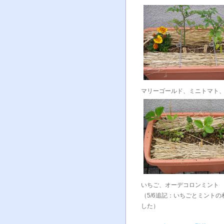
マリーゴールド、ミニトマト
いちご、オーデコロンミント
（5/6追記：いちごとミント
した）