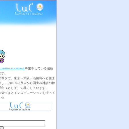
Lumière et couleur
を主宰している遠藤
です。
の導きで、東京→大阪→淡路島へと住ま
し、 2015年3月末から国生み神話の舞
沼島（ぬしま）で暮らしています。
の気づきとインスピレーションを綴って
す☆