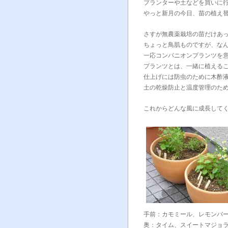
プランターや土などを買いに
やっと新月の今日、苗の植え
さすが無農薬栽培の苗だけあ
ちょっと鳥肌ものですが、な
一応コンパニオンプランツを
プランツとは、一緒に植える
仕上げには防虫のために木酢
土の乾燥防止と温度管理のた
これからどんな風に成長して
手前：カモミール、レモンバ
奥：タイム、スイートマジョ