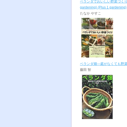
ベランダでおいしい野菜づくり―
gardening) (Plus 1 gardening)
たなか やすこ
ベランダ畑―庭がなくても野菜
藤田 智