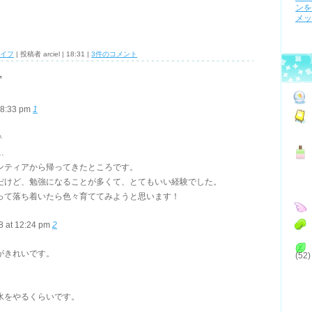
ンを
メッ
イフ
| 投稿者 arciel | 18:31 |
3件のコメント
”
08:33 pm
1
＾
…
ンティアから帰ってきたところです。
だけど、勉強になることが多くて、とてもいい経験でした。
って落ち着いたら色々育ててみようと思います！
8 at 12:24 pm
2
がきれいです。
(52)
水をやるくらいです。