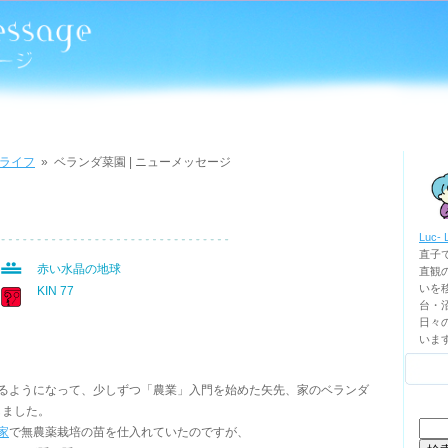
ライフ
»
ベランダ菜園 | ニューメッセージ
Luc- 
直子
赤い水晶の地球
直観
いを移
KIN 77
台・
日々
いま
るようになって、少しずつ「農業」入門を始めた矢先、家のベランダ
しました。
検
家
で無農薬栽培の苗を仕入れていたのですが、
索: