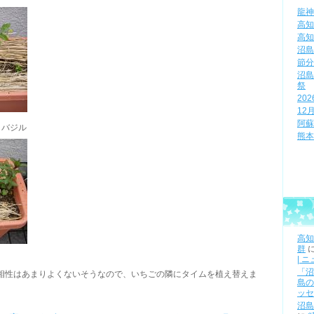
龍神
高知
高知
沼島
節分
沼島
祭
20
12
阿蘇
、バジル
熊本
高知
群
| 
「沼
の相性はあまりよくないそうなので、いちごの隣にタイムを植え替えま
島の
ッセ
沼島