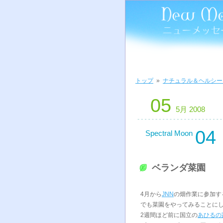
トップ
»
ナチュラル＆ヘルシー
05
5月 2008
04
Spectral Moon
ベランダ菜園
4月から
JNN
の畑作業に参加す
でも菜園をやってみることに
2週間ほど前に国立の
あひるの