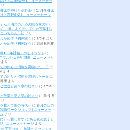
精霊たちの目覚め | ニューメッセー
より
都比売神社と高野山①
に
丹生都比
社と高野山➁ | ニューメッセージ
ゃんと幼児のための眠る前の祈り
小さい頃によく聞いていた言葉 | し
まいちゃん日記
より
わかめ作り初体験☆
に
arciel
より
わかめ作り初体験☆
に
岩崎眞理枝
島100年計画」の初イベント
に
0年マルシェを初開催 | ニューメッセ
より
ての釣りと沼島を満喫した一日
に
el
より
ての釣りと沼島を満喫した一日
に
博康
より
ビ放送と第２章の始まり
に
arciel
ビ放送と第２章の始まり
に
魚谷博
より
を越えて風の時代へ
に
春分の日の
遠隔ワークショップ | ニューメッ
ジ
より
に引っ越します
に
ある夜の息子と
話 | ニューメッセージ
より
01年宇宙の旅
に
地球のアセンショ