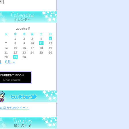
2008年5月
火
水
木
金
土
日
1
2
3
4
5
7
8
9
10
11
12
14
15
16
17
18
19
21
22
23
24
25
26
28
29
30
月
6月 »
CURRENT MOON
lunar phases
ciel13 からのツイート