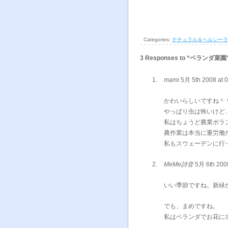
Categories:
ナチュラル＆ヘルシーラ
3 Responses to “ベランダ菜園
mami
5月 5th 2008 at 
かわいらしいですね＾
やっぱり虫は怖いけど
私はちょうど農業ボラ
農作業は本当に重労働
私もスウェーデンに行
MeMe詩音
5月 6th 200
いい季節ですね。新緑
でも、まめですね。
私はベランダでお花に