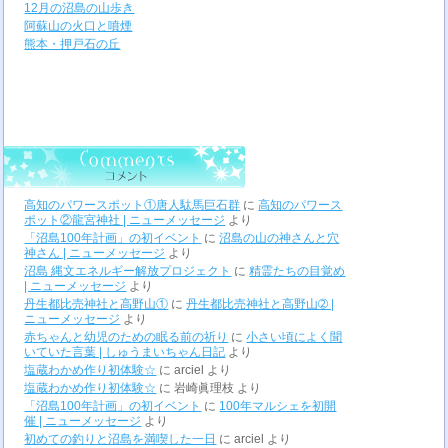
12月の沼島の山歩き
阿蘇山の火口と噴煙
熊本・押戸石の丘
高知のパワースポット①唐人駄馬巨石群
に
高知のパワース
ポット②龍宮神社 | ニューメッセージ
より
「沼島100年計画」の初イベント
に
沼島の山の神さんと穴
神さん | ニューメッセージ
より
沼島 縄文エネルギー解放プロジェクト
に
精霊たちの目覚め
| ニューメッセージ
より
丹生都比売神社と高野山①
に
丹生都比売神社と高野山➁ |
ニューメッセージ
より
赤ちゃんと幼児のための眠る前の祈り
に
小さい頃によく聞
いていた言葉 | しゅうまいちゃん日記
より
塩蔵わかめ作り初体験☆
に
arciel
より
塩蔵わかめ作り初体験☆
に
岩崎眞理枝
より
「沼島100年計画」の初イベント
に
100年マルシェを初開
催 | ニューメッセージ
より
初めての釣りと沼島を満喫した一日
に
arciel
より