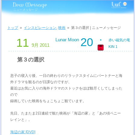
トップ
»
インスピレーション
,
映画
»
第３の選択 | ニューメッセージ
20
11
Lunar Moon
赤い磁気の竜
9月 2011
KIN 1
第３の選択
息子の寝入り後、一日の終わりのリラックスタイムにパートナーと海
外ドラマを観るのが日課なのですが、
最近はお気に入りの海外ドラマのストックをほぼ観尽くしてしまった
ので
録画していた映画をちょこちょこ観ています。
先日、たまたま2日連続で観た映画が「海辺の家」と「あの頃ペニー
レインと」。
海辺の家 [DVD]