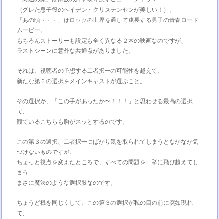
（グレた息子役のヘイデン・クリステンセンが美しい！）。
「あの頃・・・」はロックの世界を通して成長する男子の青春ロード
ムービー。
もちろんストーリーも設定も全く異なる２本の映画なのですが、
ラストシーンに意外な共通点がありました。
それは、視聴者の予想する二者択一の可能性を越えて、
新たな第３の選択をメインキャストが選ぶこと。
その選択が、「この手があったか〜！！！」と思わせる最高の選択
で、
観ているこちらも胸がスッとするのです。
この第３の選択、二者択一にばかり気を取られてしまうとなかなか気
づけないものですが、
ちょっと視点を変えたところで、すべての問題を一挙に飛び越えてし
まう
まさに魔法のような選択肢なのです。
ちょうど機を同じくして、この第３の選択が私の目の前に突如現れ
て、