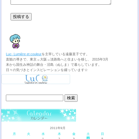
Luc- Lumière et couleur
を主宰している遠藤直子です。
直観の導きで、東京→大阪→淡路島へと住まいを移し、 2015年3月
末から国生み神話の舞台・沼島（ぬしま）で暮らしています。
日々の気づきとインスピレーションを綴っています☆
検
索:
2011年9月
月
火
水
木
金
土
日
1
2
3
4
5