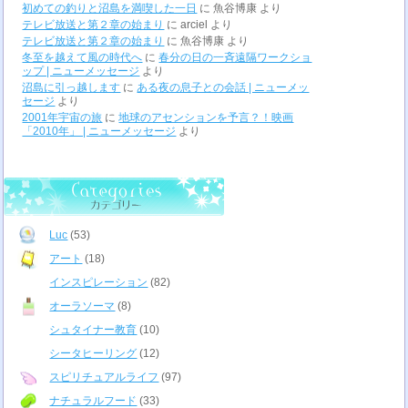
初めての釣りと沼島を満喫した一日
に
魚谷博康
より
テレビ放送と第２章の始まり
に
arciel
より
テレビ放送と第２章の始まり
に
魚谷博康
より
冬至を越えて風の時代へ
に
春分の日の一斉遠隔ワークショ
ップ | ニューメッセージ
より
沼島に引っ越します
に
ある夜の息子との会話 | ニューメッ
セージ
より
2001年宇宙の旅
に
地球のアセンションを予言？！映画
「2010年」 | ニューメッセージ
より
Luc
(53)
アート
(18)
インスピレーション
(82)
オーラソーマ
(8)
シュタイナー教育
(10)
シータヒーリング
(12)
スピリチュアルライフ
(97)
ナチュラルフード
(33)