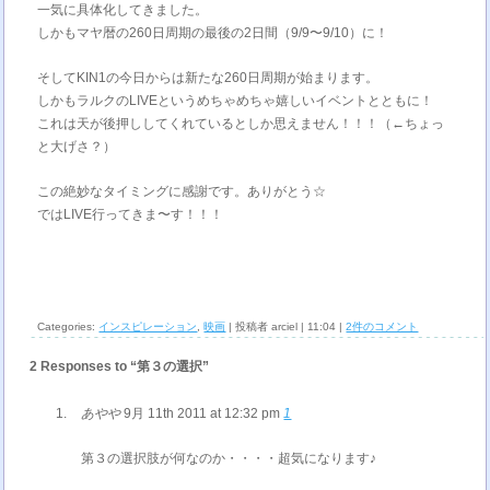
一気に具体化してきました。
しかもマヤ暦の260日周期の最後の2日間（9/9〜9/10）に！
そしてKIN1の今日からは新たな260日周期が始まります。
しかもラルクのLIVEというめちゃめちゃ嬉しいイベントとともに！
これは天が後押ししてくれているとしか思えません！！！（←ちょっ
と大げさ？）
この絶妙なタイミングに感謝です。ありがとう☆
ではLIVE行ってきま〜す！！！
Categories:
インスピレーション
,
映画
| 投稿者 arciel | 11:04 |
2件のコメント
2 Responses to “第３の選択”
あやや
9月 11th 2011 at 12:32 pm
1
第３の選択肢が何なのか・・・・超気になります♪