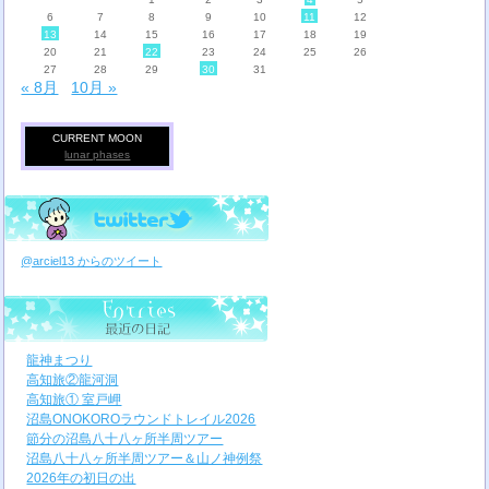
6
7
8
9
10
11
12
13
14
15
16
17
18
19
20
21
22
23
24
25
26
27
28
29
30
31
« 8月
10月 »
CURRENT MOON
lunar phases
@arciel13 からのツイート
龍神まつり
高知旅②龍河洞
高知旅① 室戸岬
沼島ONOKOROラウンドトレイル2026
節分の沼島八十八ヶ所半周ツアー
沼島八十八ヶ所半周ツアー＆山ノ神例祭
2026年の初日の出