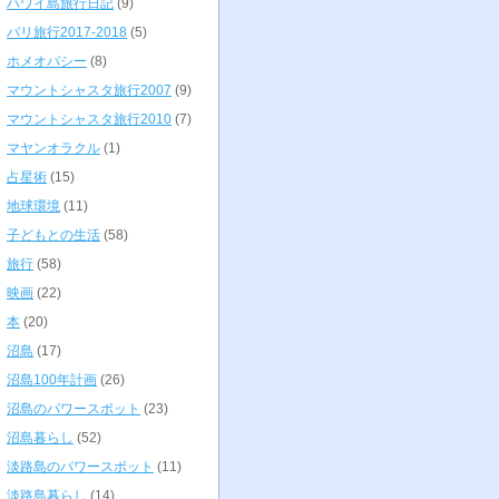
ハワイ島旅行日記
(9)
パリ旅行2017-2018
(5)
ホメオパシー
(8)
マウントシャスタ旅行2007
(9)
マウントシャスタ旅行2010
(7)
マヤンオラクル
(1)
占星術
(15)
地球環境
(11)
子どもとの生活
(58)
旅行
(58)
映画
(22)
本
(20)
沼島
(17)
沼島100年計画
(26)
沼島のパワースポット
(23)
沼島暮らし
(52)
淡路島のパワースポット
(11)
淡路島暮らし
(14)