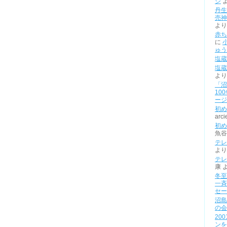
ジ
丹生
売神
より
赤ち
に
ゅう
塩蔵
塩蔵
より
「沼
10
ージ
初め
arci
初め
魚谷
テレ
より
テレ
康
冬至
一斉
セー
沼島
の会
20
ンを