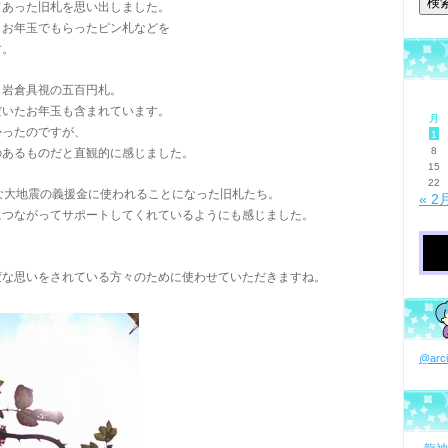
てあった旧札を思い出しました。
、お年玉でもらったピン札などを
す。
、岩倉具視の五百円札。
だいたお年玉も含まれています。
月
かったのですが、
1
8
のあるものだと直観的に感じました。
15
22
な大地震の義援金に使われることになった旧札たち。
« 2
につながってサポートしてくれているようにも感じました。
変な思いをされている方々のために使わせていただきますね。
@ar