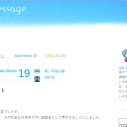
ート
Solar Moon 19
(2011 03 25)
Luc- 
19
lar Moon
青い宇宙の猿
直子
直観
KIN 91
いを移
台・
ート
日々
いま
予定でしたが、
し、その代金を日本赤十字に義援金として寄付することにしました。
検
索: