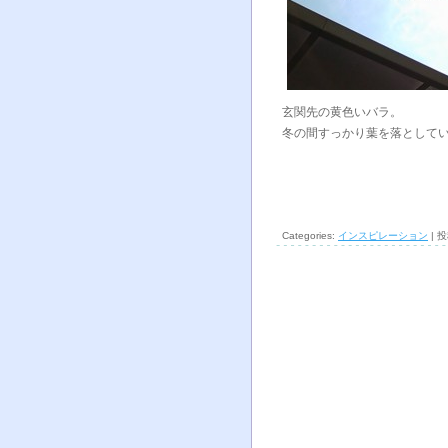
玄関先の黄色いバラ。
冬の間すっかり葉を落として
Categories:
インスピレーション
| 投