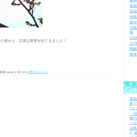
龍神
高知
高知
沼島
節分
沼島
祭
20
いた枝から、立派な新芽が出てきました！
12
阿蘇
熊本
稿者 arciel | 18:24 |
2件のコメント
高知
群
| 
「沼
島の
ッセ
沼島
に