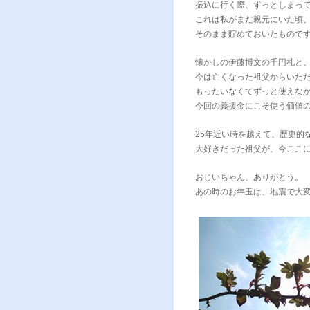
振込に行く際、ずっとしまっ
これは私がまだ親元にいた頃
そのまま貯めておいたもので
懐かしの伊藤博文の千円札と
今は亡くなった祖父からいた
もったいなくてずっと使えな
今回の義援金にこそ使う価値
25年近い時を越えて、歴史的
大好きだった祖父が、今ここ
おじいちゃん、ありがとう。
あの時のお年玉は、地震で大