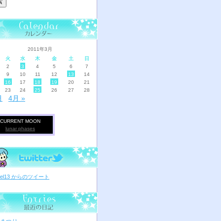
2011年3月
火
水
木
金
土
日
2
3
4
5
6
7
9
10
11
12
13
14
16
17
18
19
20
21
23
24
25
26
27
28
月
4月 »
CURRENT MOON
lunar phases
ciel13 からのツイート