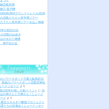
まつり
旅②龍河洞
旅① 室戸岬
ONOKOROラウンドトレイル2026
の沼島八十八ヶ所半周ツアー
八十八ヶ所半周ツアー＆山ノ神例
26年の初日の出
月の沼島の山歩き
山の火口と噴煙
・押戸石の丘
のパワースポット①唐人駄馬巨石
に
高知のパワースポット②龍宮神社
ニューメッセージ
より
島100年計画」の初イベント
に
沼
山の神さんと穴神さん | ニューメ
ージ
より
 縄文エネルギー解放プロジェクト
精霊たちの目覚め | ニューメッセー