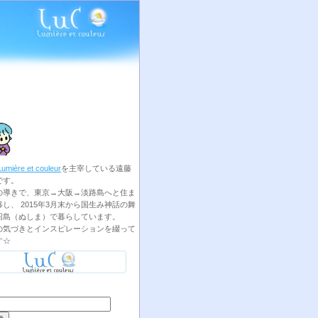
Lumière et couleur
を主宰している遠藤
です。
の導きで、東京→大阪→淡路島へと住ま
し、 2015年3月末から国生み神話の舞
沼島（ぬしま）で暮らしています。
の気づきとインスピレーションを綴って
す☆