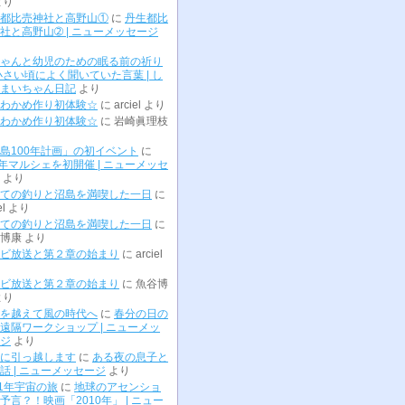
より
都比売神社と高野山①
に
丹生都比
社と高野山➁ | ニューメッセージ
ゃんと幼児のための眠る前の祈り
小さい頃によく聞いていた言葉 | し
まいちゃん日記
より
わかめ作り初体験☆
に
arciel
より
わかめ作り初体験☆
に
岩崎眞理枝
島100年計画」の初イベント
に
0年マルシェを初開催 | ニューメッセ
より
ての釣りと沼島を満喫した一日
に
el
より
ての釣りと沼島を満喫した一日
に
博康
より
ビ放送と第２章の始まり
に
arciel
ビ放送と第２章の始まり
に
魚谷博
より
を越えて風の時代へ
に
春分の日の
遠隔ワークショップ | ニューメッ
ジ
より
に引っ越します
に
ある夜の息子と
話 | ニューメッセージ
より
01年宇宙の旅
に
地球のアセンショ
予言？！映画「2010年」 | ニュー