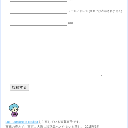
メールアドレス (画面には表示されません)
URL
Luc- Lumière et couleur
を主宰している遠藤直子です。
直観の導きで、東京→大阪→淡路島へと住まいを移し、 2015年3月