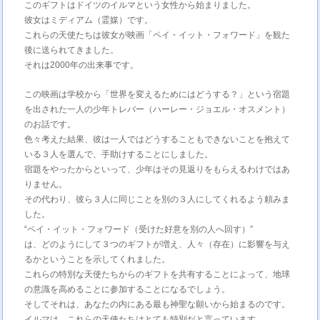
このギフトはドイツのイルマという女性から始まりました。
彼女はミディアム（霊媒）です。
これらの天使たちは彼女が映画「ペイ・イット・フォワード」を観た
後に送られてきました。
それは2000年の出来事です。
この映画は学校から「世界を変えるためにはどうする？」という宿題
を出された一人の少年トレバー（ハーレー・ジョエル・オスメント）
のお話です。
色々考えた結果、彼は一人ではどうすることもできないことを抱えて
いる３人を選んで、手助けすることにしました。
宿題をやったからといって、少年はその見返りをもらえるわけではあ
りません。
その代わり、彼ら３人に同じことを別の３人にしてくれるよう頼みま
した。
“ペイ・イット・フォワード（受けた好意を別の人へ回す）”
は、どのようにして３つのギフトが増え、人々（存在）に影響を与え
るかということを示してくれました。
これらの特別な天使たちからのギフトを共有することによって、地球
の意識を高めることに参加することになるでしょう。
そしてそれは、あなたの内にある最も神聖な願いから始まるのです。
イルマは、これらの天使たちはとても特別だと言っています。