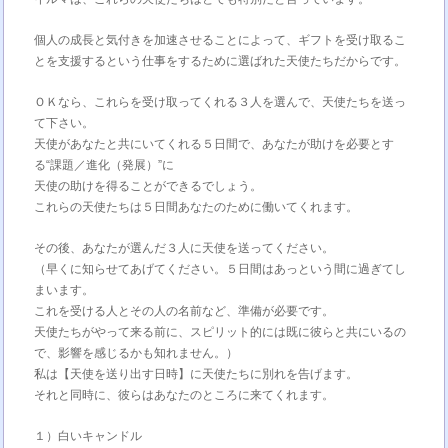
個人の成長と気付きを加速させることによって、ギフトを受け取るこ
とを支援するという仕事をするために選ばれた天使たちだからです。
ＯＫなら、これらを受け取ってくれる３人を選んで、天使たちを送っ
て下さい。
天使があなたと共にいてくれる５日間で、あなたが助けを必要とす
る“課題／進化（発展）”に
天使の助けを得ることができるでしょう。
これらの天使たちは５日間あなたのために働いてくれます。
その後、あなたが選んだ３人に天使を送ってください。
（早くに知らせてあげてください。５日間はあっという間に過ぎてし
まいます。
これを受ける人とその人の名前など、準備が必要です。
天使たちがやって来る前に、スピリット的には既に彼らと共にいるの
で、影響を感じるかも知れません。）
私は【天使を送り出す日時】に天使たちに別れを告げます。
それと同時に、彼らはあなたのところに来てくれます。
１）白いキャンドル