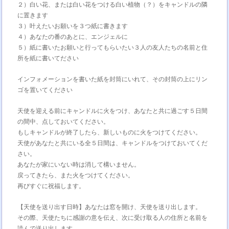
２）白い花、または白い花をつける白い植物（？）をキャンドルの隣
に置きます
３）叶えたいお願いを３つ紙に書きます
４）あなたの番のあとに、エンジェルに
５）紙に書いたお願いと行ってもらいたい３人の友人たちの名前と住
所を紙に書いてださい
インフォメーションを書いた紙を封筒にいれて、その封筒の上にリン
ゴを置いてください
天使を迎える前にキャンドルに火をつけ、あなたと共に過ごす５日間
の間中、点しておいてください。
もしキャンドルが終了したら、新しいものに火をつけてください。
天使があなたと共にいる全５日間は、キャンドルをつけておいてくだ
さい。
あなたが家にいない時は消して構いません。
戻ってきたら、また火をつけてください。
再びすぐに祝福します。
【天使を送り出す日時】あなたは窓を開け、天使を送り出します。
その際、天使たちに感謝の意を伝え、次に受け取る人の住所と名前を
読んで送り出します。