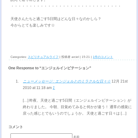
・・・・・・・・・・・・・・・・・・・・・・・・・・・・・・
天使さんたちと過ごす5日間はどんな日々なのかしら？
今からとても楽しみです☆
Categories:
スピリチュアルライフ
| 投稿者 arciel | 15:21 |
1件のコメント
One Response to “エンジェルインビテーション”
ニューメッセージ : エンジェルとのミラクルな日々☆
12月 21st
2010 at 11:18 am
1
[…] 昨夜、天使と過ごす5日間（エンジェルインビテーション）が
終わりました。 今朝、目覚めてみると何かが違う！ 通常の感覚に
戻った感じとでもいうのでしょうか。 天使と過ごす日々は […]
コメント
名前