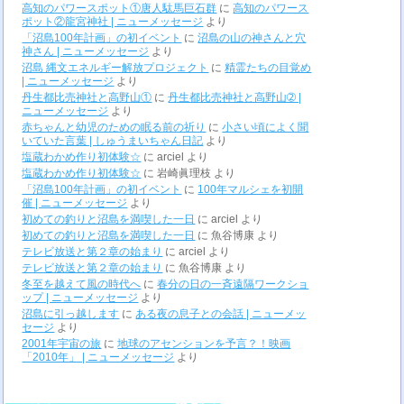
高知のパワースポット①唐人駄馬巨石群
に
高知のパワース
ポット②龍宮神社 | ニューメッセージ
より
「沼島100年計画」の初イベント
に
沼島の山の神さんと穴
神さん | ニューメッセージ
より
沼島 縄文エネルギー解放プロジェクト
に
精霊たちの目覚め
| ニューメッセージ
より
丹生都比売神社と高野山①
に
丹生都比売神社と高野山➁ |
ニューメッセージ
より
赤ちゃんと幼児のための眠る前の祈り
に
小さい頃によく聞
いていた言葉 | しゅうまいちゃん日記
より
塩蔵わかめ作り初体験☆
に
arciel
より
塩蔵わかめ作り初体験☆
に
岩崎眞理枝
より
「沼島100年計画」の初イベント
に
100年マルシェを初開
催 | ニューメッセージ
より
初めての釣りと沼島を満喫した一日
に
arciel
より
初めての釣りと沼島を満喫した一日
に
魚谷博康
より
テレビ放送と第２章の始まり
に
arciel
より
テレビ放送と第２章の始まり
に
魚谷博康
より
冬至を越えて風の時代へ
に
春分の日の一斉遠隔ワークショ
ップ | ニューメッセージ
より
沼島に引っ越します
に
ある夜の息子との会話 | ニューメッ
セージ
より
2001年宇宙の旅
に
地球のアセンションを予言？！映画
「2010年」 | ニューメッセージ
より