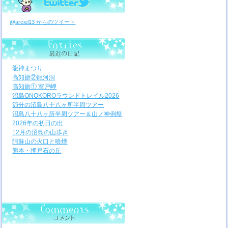
@arciel13 からのツイート
龍神まつり
高知旅②龍河洞
高知旅① 室戸岬
沼島ONOKOROラウンドトレイル2026
節分の沼島八十八ヶ所半周ツアー
沼島八十八ヶ所半周ツアー＆山ノ神例祭
2026年の初日の出
12月の沼島の山歩き
阿蘇山の火口と噴煙
熊本・押戸石の丘