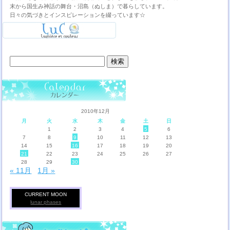
末から国生み神話の舞台・沼島（ぬしま）で暮らしています。
日々の気づきとインスピレーションを綴っています☆
検
索:
2010年12月
月
火
水
木
金
土
日
1
2
3
4
5
6
7
8
9
10
11
12
13
14
15
16
17
18
19
20
21
22
23
24
25
26
27
28
29
30
« 11月
1月 »
CURRENT MOON
lunar phases