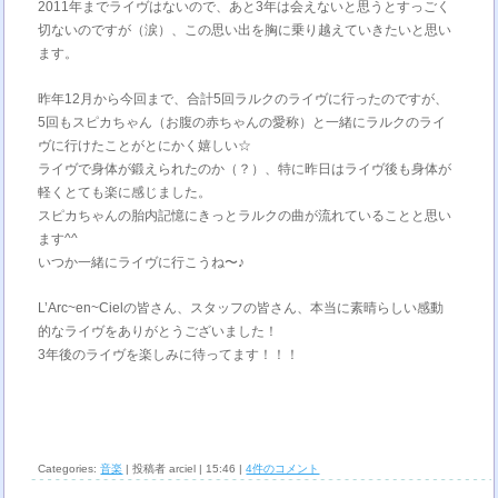
2011年までライヴはないので、あと3年は会えないと思うとすっごく
切ないのですが（涙）、この思い出を胸に乗り越えていきたいと思い
ます。
昨年12月から今回まで、合計5回ラルクのライヴに行ったのですが、
5回もスピカちゃん（お腹の赤ちゃんの愛称）と一緒にラルクのライ
ヴに行けたことがとにかく嬉しい☆
ライヴで身体が鍛えられたのか（？）、特に昨日はライヴ後も身体が
軽くとても楽に感じました。
スピカちゃんの胎内記憶にきっとラルクの曲が流れていることと思い
ます^^
いつか一緒にライヴに行こうね〜♪
L’Arc~en~Cielの皆さん、スタッフの皆さん、本当に素晴らしい感動
的なライヴをありがとうございました！
3年後のライヴを楽しみに待ってます！！！
Categories:
音楽
| 投稿者 arciel | 15:46 |
4件のコメント