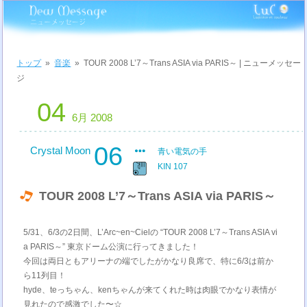
トップ
»
音楽
»
TOUR 2008 L’7～Trans ASIA via PARIS～ | ニューメッセー
ジ
04
6月 2008
06
Crystal Moon
青い電気の手
KIN 107
TOUR 2008 L’7～Trans ASIA via PARIS～
5/31、6/3の2日間、L’Arc~en~Cielの “TOUR 2008 L’7～Trans ASIA vi
a PARIS～” 東京ドーム公演に行ってきました！
今回は両日ともアリーナの端でしたがかなり良席で、特に6/3は前か
ら11列目！
hyde、teっちゃん、kenちゃんが来てくれた時は肉眼でかなり表情が
見れたので感激でした〜☆