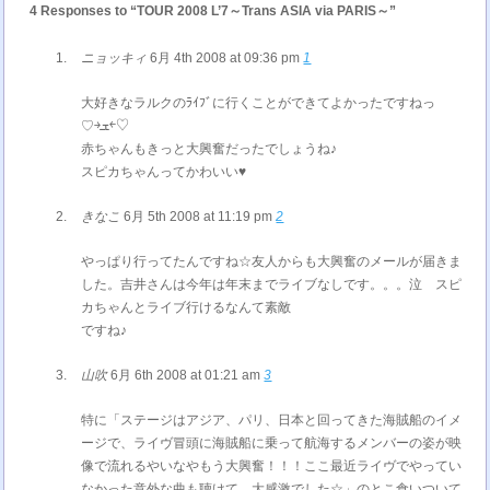
4 Responses to “TOUR 2008 L’7～Trans ASIA via PARIS～”
ニョッキィ
6月 4th 2008 at 09:36 pm
1
大好きなラルクのﾗｲﾌﾞに行くことができてよかったですねっ
♡￫ܫ￩♡
赤ちゃんもきっと大興奮だったでしょうね♪
スピカちゃんってかわいい♥
きなこ
6月 5th 2008 at 11:19 pm
2
やっぱり行ってたんですね☆友人からも大興奮のメールが届きま
した。吉井さんは今年は年末までライブなしです。。。泣 スピ
カちゃんとライブ行けるなんて素敵
ですね♪
山吹
6月 6th 2008 at 01:21 am
3
特に「ステージはアジア、パリ、日本と回ってきた海賊船のイメ
ージで、ライヴ冒頭に海賊船に乗って航海するメンバーの姿が映
像で流れるやいなやもう大興奮！！！ここ最近ライヴでやってい
なかった意外な曲も聴けて、大感激でした☆」のとこ食いついて