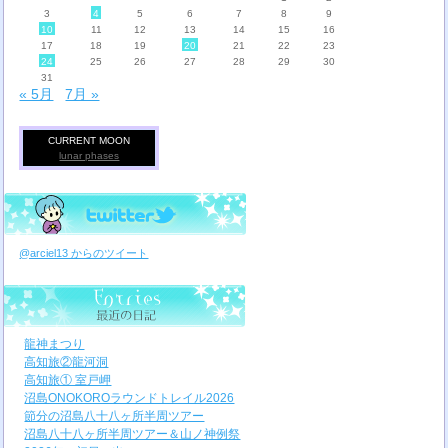
3
4
5
6
7
8
9
10
11
12
13
14
15
16
17
18
19
20
21
22
23
24
25
26
27
28
29
30
31
« 5月
7月 »
CURRENT MOON
lunar phases
@arciel13 からのツイート
龍神まつり
高知旅②龍河洞
高知旅① 室戸岬
沼島ONOKOROラウンドトレイル2026
節分の沼島八十八ヶ所半周ツアー
沼島八十八ヶ所半周ツアー＆山ノ神例祭