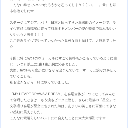
こんなに幸せでいいのだろうかと思ってしまうくらい。。。天にも昇
る心地でしたvv
ステージはアジア、パリ、日本と回ってきた海賊船のイメージで、ラ
イヴ冒頭に海賊船に乗って航海するメンバーの姿が映像で流れるやい
なやもう大興奮！！！
ここ最近ライヴでやっていなかった意外な曲も聴けて、大感激でした
☆
今回は特にhydeのヴォーカルにすごく気持ちがこもっているように感
じ、いつも以上に1曲1曲が胸に沁みました。
実際、hydeも何度か歌いながら涙ぐんでいて、すーっと涙が頬を伝っ
ていくことも。
私も泣きながら一緒に歌っていました。
「MY HEART DRAWS A DREAM」を会場全体が一つになってみんな
で合唱したときは、もう涙もピークに達し、さらに最後の「星空」で
文字通り会場が星空に包まれた時は、あまりの美しさに言葉にできな
い感動に震えました。
こんなに素晴らしいバンドに出会えたことに大大大感謝です☆