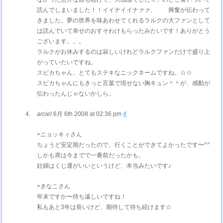
読んでしまいました！！イイナイイナァァ、 興奮が伝わって
きました。夢の世界を味あわせてくれるラルクの大ファンとして
は読んでいて幸せのおすそわけもらったみたいです！ありがとう
ございます。。。
ラルクがお休みするのは寂しいけれどラルクファンだけで盛り上
がっていたいですね。
スピカちゃん、とてもステキなニックネームですね。☆☆
スピカちゃんにもきっと言葉で現せない胸キュン＾＾が、感動が
伝わったんじゃないかしら。
arciel
6月 6th 2008 at 02:36 pm
4
>ニョッキィさん
ちょうど安定期だったので、行くことができてよかったです〜^^
しかも席は今までで一番前だったかも。
妊婦はくじ運がいいというけど、本当みたいです♪
>きなこさん
年末ですか〜待ち遠しいですね！
私もあと3年は長いけど、期待して待ち続けます☆