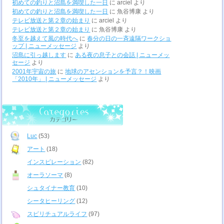
初めての釣りと沼島を満喫した一日
に
arciel
より
初めての釣りと沼島を満喫した一日
に
魚谷博康
より
テレビ放送と第２章の始まり
に
arciel
より
テレビ放送と第２章の始まり
に
魚谷博康
より
冬至を越えて風の時代へ
に
春分の日の一斉遠隔ワークショ
ップ | ニューメッセージ
より
沼島に引っ越します
に
ある夜の息子との会話 | ニューメッ
セージ
より
2001年宇宙の旅
に
地球のアセンションを予言？！映画
「2010年」 | ニューメッセージ
より
Luc
(53)
アート
(18)
インスピレーション
(82)
オーラソーマ
(8)
シュタイナー教育
(10)
シータヒーリング
(12)
スピリチュアルライフ
(97)