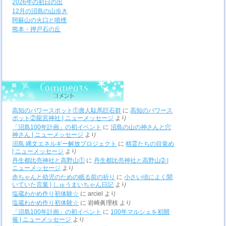
2026年の初日の出
12月の沼島の山歩き
阿蘇山の火口と噴煙
熊本・押戸石の丘
高知のパワースポット①唐人駄馬巨石群
に
高知のパワース
ポット②龍宮神社 | ニューメッセージ
より
「沼島100年計画」の初イベント
に
沼島の山の神さんと穴
神さん | ニューメッセージ
より
沼島 縄文エネルギー解放プロジェクト
に
精霊たちの目覚め
| ニューメッセージ
より
丹生都比売神社と高野山①
に
丹生都比売神社と高野山➁ |
ニューメッセージ
より
赤ちゃんと幼児のための眠る前の祈り
に
小さい頃によく聞
いていた言葉 | しゅうまいちゃん日記
より
塩蔵わかめ作り初体験☆
に
arciel
より
塩蔵わかめ作り初体験☆
に
岩崎眞理枝
より
「沼島100年計画」の初イベント
に
100年マルシェを初開
催 | ニューメッセージ
より