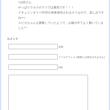
>山吹さん
やっぱりラルクのライヴは最高です！！！
ドキュメンタリーDVDが来春発売されるそうなので、楽しみです
ね〜♪
スピカちゃんも興奮していたようで、お腹の中でよく動いていま
した^^
コメント
名前
メールアドレス (画面には表示されません)
URL