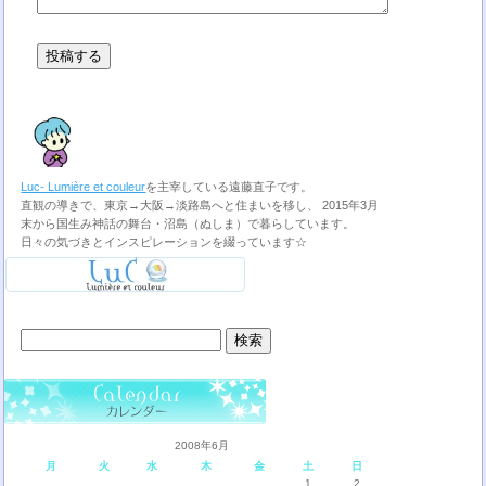
Luc- Lumière et couleur
を主宰している遠藤直子です。
直観の導きで、東京→大阪→淡路島へと住まいを移し、 2015年3月
末から国生み神話の舞台・沼島（ぬしま）で暮らしています。
日々の気づきとインスピレーションを綴っています☆
検
索:
2008年6月
月
火
水
木
金
土
日
1
2