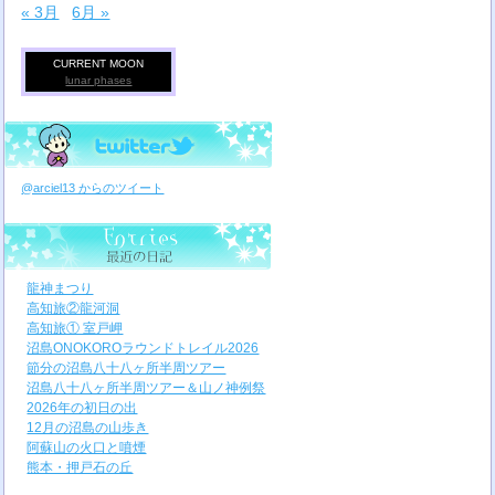
« 3月
6月 »
CURRENT MOON
lunar phases
@arciel13 からのツイート
龍神まつり
高知旅②龍河洞
高知旅① 室戸岬
沼島ONOKOROラウンドトレイル2026
節分の沼島八十八ヶ所半周ツアー
沼島八十八ヶ所半周ツアー＆山ノ神例祭
2026年の初日の出
12月の沼島の山歩き
阿蘇山の火口と噴煙
熊本・押戸石の丘