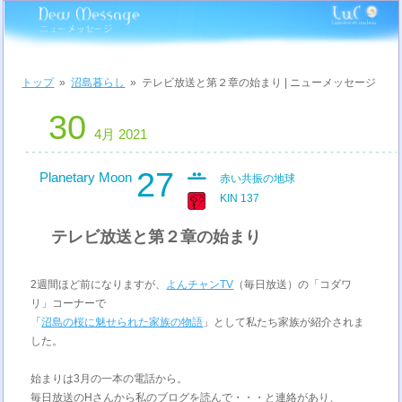
トップ
»
沼島暮らし
»
テレビ放送と第２章の始まり | ニューメッセージ
30
4月 2021
27
Planetary Moon
赤い共振の地球
KIN 137
テレビ放送と第２章の始まり
2週間ほど前になりますが、
よんチャンTV
（毎日放送）の「コダワ
リ」コーナーで
「
沼島の桜に魅せられた家族の物語
」として私たち家族が紹介されま
した。
始まりは3月の一本の電話から。
毎日放送のHさんから私のブログを読んで・・・と連絡があり、