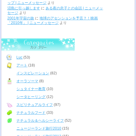
ップ | ニューメッセージ
より
沼島に引っ越します
に
ある夜の息子との会話 | ニューメッ
セージ
より
2001年宇宙の旅
に
地球のアセンションを予言？！映画
「2010年」 | ニューメッセージ
より
Luc
(53)
アート
(18)
インスピレーション
(82)
オーラソーマ
(8)
シュタイナー教育
(10)
シータヒーリング
(12)
スピリチュアルライフ
(97)
ナチュラルフード
(33)
ナチュラル＆ヘルシーライフ
(52)
ニュージーランド旅行2010
(15)