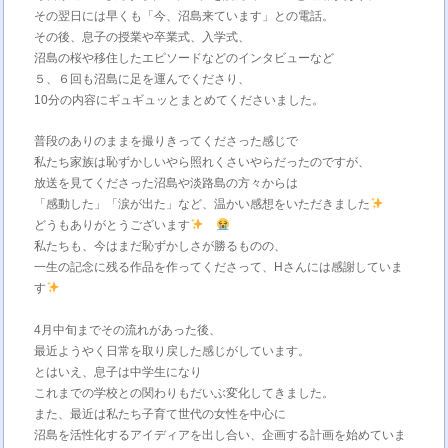
その翌日には早くも「今、沼島来ています」との電話。
その後、息子の授業や卒業式、入学式、
沼島の桜や移住したエピソードなどのインタビューなど
５、６回も沼島に足を運んでくださり、
10分の内容にギュギュッとまとめてくださいました。
普段のありのままを撮りきってくださった感じで
私たち家族は恥ずかしいやら照れくさいやらだったのですが、
放送を見てくださった沼島や淡路島の方々からは
「感動した」「涙が出た」など、温かい感想をいただきました
どうもありがとうございます
私たちも、今はまだ恥ずかしさが勝るものの、
一生の記念に残る作品を作ってくださって、Hさんには感謝していま
す
4月中旬までその流れがあった後、
最近ようやく日常を取り戻した感じがしています。
とはいえ、息子は中学生になり
これまでの学校との関わりもだいぶ変化してきました。
また、最近は私たち子育て世代の女性を中心に
沼島を活性化するアイディアを出し合い、企画する計画を始めていま