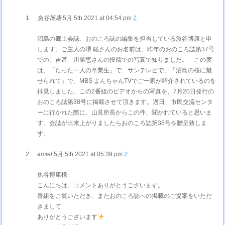
魚谷博康
5月 5th 2021 at 04:54 pm
1
沼島の郷土会誌、おのころ誌の編集を担当している魚谷博康と申
します。ご主人の堺 聡さんのお名前は、昨年のおのころ誌第37号
での、吉甚 川勝恵さんの投稿での写真で知りました。 この度
は、「たった一人の卒業生」で サンテレビで、「沼島の桜に魅
せられて」で、MBS よんちゃんTVでご一家が紹介されているのを
拝見しました。この2番組のビデオからの写真を、7月20日発行の
おのころ誌第38号に掲載させて頂きます。過日、市民交流センタ
ーに行かれた際に、山見所長からこの件、聞かれていると思いま
す。会誌が出来上がりましたらおのころ誌第38号を贈呈致しま
す。
arciel
5月 5th 2021 at 05:39 pm
2
魚谷博康様
こんにちは。コメントありがとうございます。
番組をご覧いただき、またおのころ誌への掲載のご提案をいただ
きまして
ありがとうございます