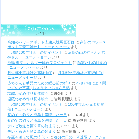
高知のパワースポット①唐人駄馬巨石群
に
高知のパワース
ポット②龍宮神社 | ニューメッセージ
より
「沼島100年計画」の初イベント
に
沼島の山の神さんと穴
神さん | ニューメッセージ
より
沼島 縄文エネルギー解放プロジェクト
に
精霊たちの目覚め
| ニューメッセージ
より
丹生都比売神社と高野山①
に
丹生都比売神社と高野山➁ |
ニューメッセージ
より
赤ちゃんと幼児のための眠る前の祈り
に
小さい頃によく聞
いていた言葉 | しゅうまいちゃん日記
より
塩蔵わかめ作り初体験☆
に
arciel
より
塩蔵わかめ作り初体験☆
に
岩崎眞理枝
より
「沼島100年計画」の初イベント
に
100年マルシェを初開
催 | ニューメッセージ
より
初めての釣りと沼島を満喫した一日
に
arciel
より
初めての釣りと沼島を満喫した一日
に
魚谷博康
より
テレビ放送と第２章の始まり
に
arciel
より
テレビ放送と第２章の始まり
に
魚谷博康
より
冬至を越えて風の時代へ
に
春分の日の一斉遠隔ワークショ