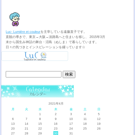
Luc- Lumière et couleur
を主宰している遠藤直子です。
直観の導きで、東京→大阪→淡路島へと住まいを移し、 2015年3月
末から国生み神話の舞台・沼島（ぬしま）で暮らしています。
日々の気づきとインスピレーションを綴っています☆
検
索:
2021年4月
月
火
水
木
金
土
日
1
2
3
4
5
6
7
8
9
10
11
12
13
14
15
16
17
18
19
20
21
22
23
24
25
26
27
28
29
30
31