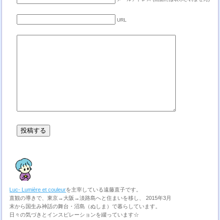
URL
Luc- Lumière et couleur
を主宰している遠藤直子です。
直観の導きで、東京→大阪→淡路島へと住まいを移し、 2015年3月
末から国生み神話の舞台・沼島（ぬしま）で暮らしています。
日々の気づきとインスピレーションを綴っています☆