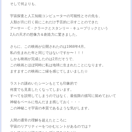
そして何よりも、
宇宙探査と人工知能コンピューターの可能性とその先を、
人類が月に行く前にこれだけ予言的に示すことのできた
アーサー・C・クラークとスタンリー・キューブリックという
2人の天才の想像力＆創造力に驚きました。
さらに、この映画が公開されたのは1968年4月。
私の生まれた年と同じではないですか〜！！！
しかも映画が完成したのは2月だそうで、
この映画とほぼ同時に私は地球に生まれたことになります。
ますますこの映画にご縁を感じてしまいました☆
ラストの謎めいたシーンもとても印象的で
何度でも見直したくなってしまいます。
すべてを説明してしまうのではなく、最低限の描写に留めておいて
神秘をベールに包んだまま残しておく・・・
この神秘こそ宇宙の本質であるような気がします。
人間の通常の理解を超えたところに
宇宙のリアリティーをつかむヒントがあるのでは？