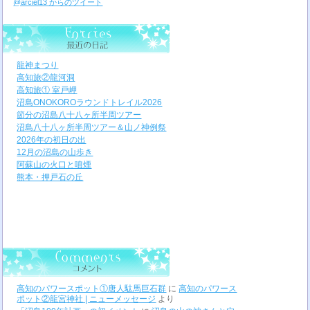
@arciel13 からのツイート
龍神まつり
高知旅②龍河洞
高知旅① 室戸岬
沼島ONOKOROラウンドトレイル2026
節分の沼島八十八ヶ所半周ツアー
沼島八十八ヶ所半周ツアー＆山ノ神例祭
2026年の初日の出
12月の沼島の山歩き
阿蘇山の火口と噴煙
熊本・押戸石の丘
高知のパワースポット①唐人駄馬巨石群
に
高知のパワース
ポット②龍宮神社 | ニューメッセージ
より