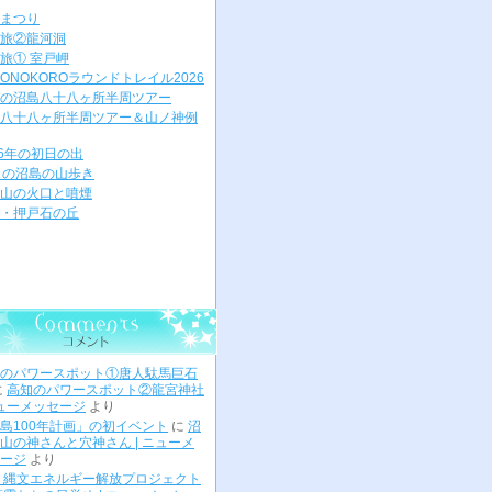
まつり
旅②龍河洞
旅① 室戸岬
ONOKOROラウンドトレイル2026
の沼島八十八ヶ所半周ツアー
八十八ヶ所半周ツアー＆山ノ神例
26年の初日の出
月の沼島の山歩き
山の火口と噴煙
・押戸石の丘
のパワースポット①唐人駄馬巨石
に
高知のパワースポット②龍宮神社
ニューメッセージ
より
島100年計画」の初イベント
に
沼
山の神さんと穴神さん | ニューメ
ージ
より
 縄文エネルギー解放プロジェクト