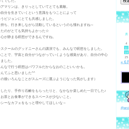
めてでした。
のアマリンは、きりっとしていてとても素敵。
の自分を生きていくという意識をもつことによって
いうビジョンにとても共感しました。
を持ち、行き来しながら活動しているというのも憧れますね～
したのがとても気持ちよかった☆
月
、心が静まる瞑想ができるんですね。
4
11
ースクールのグッドニーさんの講演でも、みんなで瞑想をしました。
18
のことで、宇宙と自分がつながっていくような感覚があり、自分の中心
25
しました。
« 6
みんなで行う瞑想はパワフルだからなおのこといいかも。
んてふと思いました^^
この後いろんなことがスムーズに運ぶようになった気がします）
をしたり、手作り石鹸をもらったりと、なかなか楽しめた一日でした♪
りお茶とお食事ができるスペースが少ないこと。
ルシーなカフェをもっと増やしてほしいな～
@ar