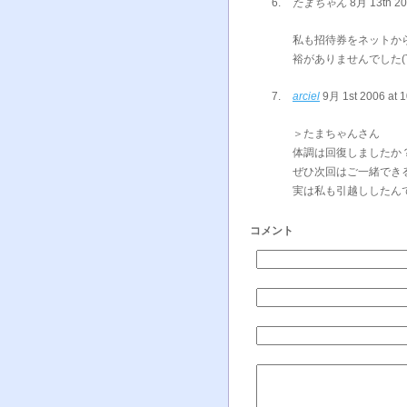
たまちゃん
8月 13th 20
私も招待券をネットか
裕がありませんでした(
arciel
9月 1st 2006 at 
＞たまちゃんさん
体調は回復しましたか
ぜひ次回はご一緒でき
実は私も引越ししたん
コメント