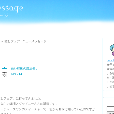
»
癒しフェア | ニューメッセージ
Luc- 
直子
白い律動の魔法使い
直観
いを移
KIN 214
台・
日々
いま
癒しフェア」に行ってきました。
マ先生の講演とグッドニーさんの講演です。
検
ィーチャーズワンのティーチャーで、前から名前は知っていたのですが
索: