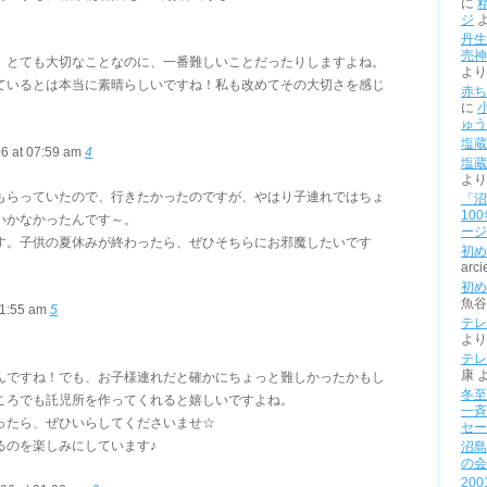
に
ジ
丹生
売神
、とても大切なことなのに、一番難しいことだったりしますよね。
より
ているとは本当に素晴らしいですね！私も改めてその大切さを感じ
赤ち
に
ゅう
塩蔵
6 at 07:59 am
4
塩蔵
より
もらっていたので、行きたかったのですが、やはり子連れではちょ
「沼
10
いかなかったんです～。
ージ
す。子供の夏休みが終わったら、ぜひそちらにお邪魔したいです
初め
arci
初め
魚谷
11:55 am
5
テレ
より
テレ
康
んですね！でも、お子様連れだと確かにちょっと難しかったかもし
冬至
ころでも託児所を作ってくれると嬉しいですよね。
一斉
ったら、ぜひいらしてくださいませ☆
セー
るのを楽しみにしています♪
沼島
の会
20