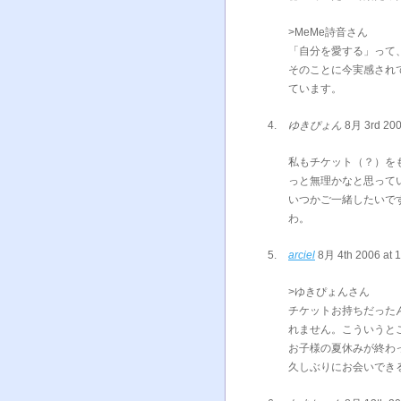
>MeMe詩音さん
「自分を愛する」って
そのことに今実感され
ています。
ゆきぴょん
8月 3rd 200
私もチケット（？）を
っと無理かなと思って
いつかご一緒したいで
わ。
arciel
8月 4th 2006 at 
>ゆきぴょんさん
チケットお持ちだった
れません。こういうと
お子様の夏休みが終わ
久しぶりにお会いでき