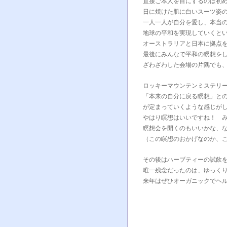
直接ご本人を目にするのは初
日に焼けた肌に白いスーツ姿
一人一人が自分を愛し、本当
地球の平和を実現していくと
オーストラリアと日本に拠点
最後にみんなで平和の瞑想を
ざわざわした会場の片隅でも
ロッキーマウンテンミステリ
「本来の自分に戻る瞑想」と
が定まっていくような感じが
やはり瞑想はいいですね！ 
瞑想会を開くのもいいかな、な
（この瞑想のおかげなのか、
その後はハーブティーの試飲
唯一残念だったのは、ゆっく
来年はぜひオーガニックでヘ