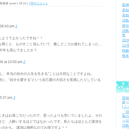
 投稿者 arciel | 18:14 |
7件のコメント
龍神
高知
高知
沼島
節分
 08:43 pm
1
沼島
祭
たようでよかったですね＾＾
20
を聞くと、ものすごく混んでいて、癒しどころか疲れてしまった…
12
、今年も混んでましたか？
阿蘇
熊本
06 at 10:00 pm
2
愛し、本当の自分の人生を生きる”ことは大切なことですよね。
特に、“自分を愛する”という自己愛の大切さを実感したりしている
05:37 pm
3
高知
群
| 
「沼
ときはお昼ごろだったので、思ったよりも空いていましたよ。その
島の
ッセ
けど、人酔いするほどではなかったです。私たちはほとんど講演を
沼島
たのかも。 講演は無料なのでお得ですよ＾＾