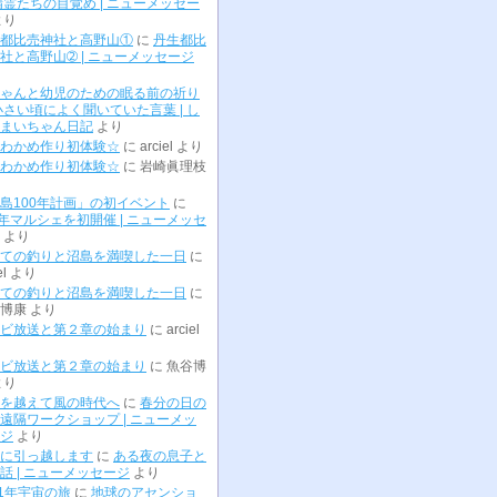
精霊たちの目覚め | ニューメッセー
より
都比売神社と高野山①
に
丹生都比
社と高野山➁ | ニューメッセージ
ゃんと幼児のための眠る前の祈り
小さい頃によく聞いていた言葉 | し
まいちゃん日記
より
わかめ作り初体験☆
に
arciel
より
わかめ作り初体験☆
に
岩崎眞理枝
島100年計画」の初イベント
に
0年マルシェを初開催 | ニューメッセ
より
ての釣りと沼島を満喫した一日
に
el
より
ての釣りと沼島を満喫した一日
に
博康
より
ビ放送と第２章の始まり
に
arciel
ビ放送と第２章の始まり
に
魚谷博
より
を越えて風の時代へ
に
春分の日の
遠隔ワークショップ | ニューメッ
ジ
より
に引っ越します
に
ある夜の息子と
話 | ニューメッセージ
より
01年宇宙の旅
に
地球のアセンショ