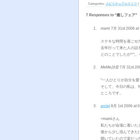
Categories:
スピリチュアルライフ
|
7 Responses to “癒しフェア”
mami
7月 31st 2006 at
ステキな時間を過ごせ
去年行って来た人の話
とのことでしたが^^;
MeMe詩音
7月 31st 20
“一人ひとりが自分を
そして、今日の私は、
ところです。
arciel
8月 1st 2006 at 
>mamiさん
私たちが会場に着いた
後から少し混んできた
聴いていたので楽だっ