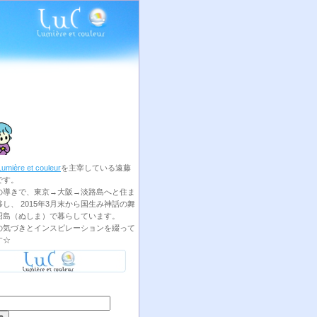
Lumière et couleur
を主宰している遠藤
です。
の導きで、東京→大阪→淡路島へと住ま
し、 2015年3月末から国生み神話の舞
沼島（ぬしま）で暮らしています。
の気づきとインスピレーションを綴って
す☆