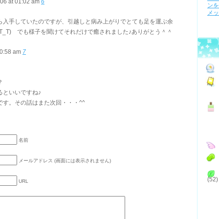
06 at 01:02 am
6
ンを
メッ
ら入手していたのですが、引越しと病み上がりでとても足を運ぶ余
T_T) でも様子を聞けてそれだけで癒されました♪ありがとう＾＾
10:58 am
7
？
るといいですね♪
です。その話はまた次回・・・^^
名前
メールアドレス (画面には表示されません)
(52)
URL