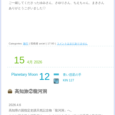
ご一緒してくださったゆみさん、さゆりさん、ちえちゃん、まきさん
ありがとうございました♡
Categories:
旅行
| 投稿者 arciel | 17:00 |
コメントはまだありません
15
4月 2026
12
Planetary Moon
青い惑星の手
KIN 127
高知旅②龍河洞
2026.4.6
高知県の国指定史蹟天然記念物「龍河洞」へ。