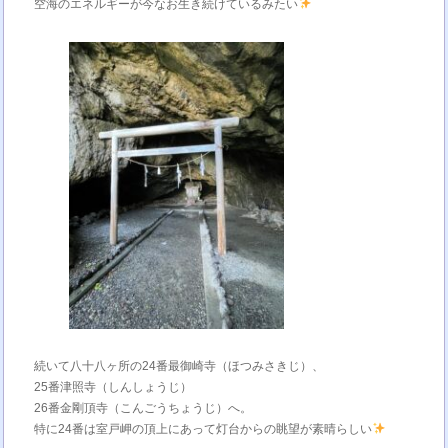
空海のエネルギーが今なお生き続けているみたい
続いて八十八ヶ所の24番最御崎寺（ほつみさきじ）、
25番津照寺（しんしょうじ）
26番金剛頂寺（こんごうちょうじ）へ。
特に24番は室戸岬の頂上にあって灯台からの眺望が素晴らしい