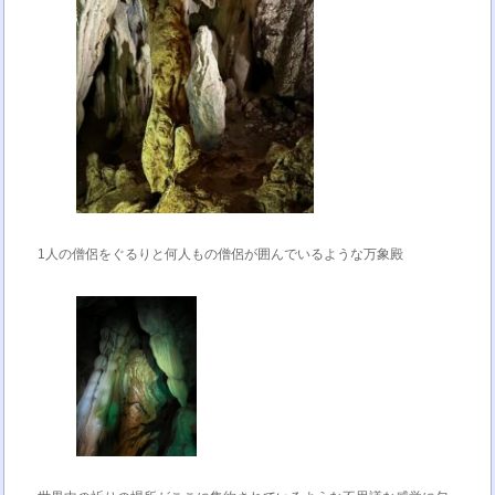
1人の僧侶をぐるりと何人もの僧侶が囲んでいるような万象殿