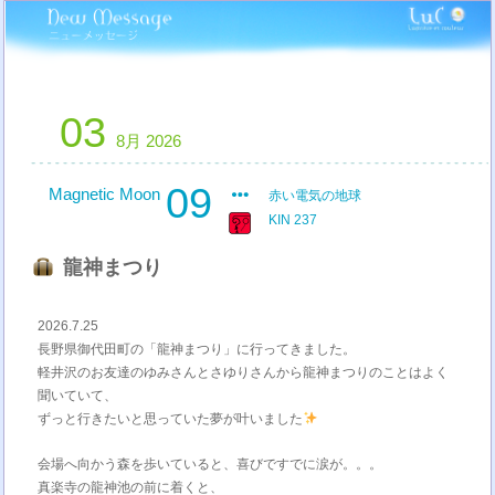
03
8月 2026
09
Magnetic Moon
赤い電気の地球
KIN 237
龍神まつり
2026.7.25
長野県御代田町の「龍神まつり」に行ってきました。
軽井沢のお友達のゆみさんとさゆりさんから龍神まつりのことはよく
聞いていて、
ずっと行きたいと思っていた夢が叶いました
会場へ向かう森を歩いていると、喜びですでに涙が。。。
真楽寺の龍神池の前に着くと、