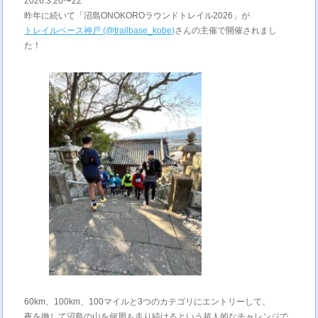
2026.3.20〜22
昨年に続いて「沼島ONOKOROラウンドトレイル2026」が
トレイルベース神戸 (@trailbase_kobe)
さんの主催で開催されまし
た！
60km、100km、100マイルと3つのカテゴリにエントリーして、
夜を徹して沼島の山を何周も走り続けるという超人的なチャレンジで