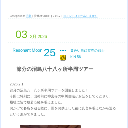
Categories:
沼島
| 投稿者 arciel | 21:17 |
コメントはまだありません
03
2月 2026
25
Resonant Moon
黄色い自己存在の戦士
KIN 56
節分の沼島八十八ヶ所半周ツアー
2026.2.1
節分の沼島八十八ヶ所半周ツアーを開催しました！
今回は特別に、出発前に神宮寺の中川住職がお話をしてくださり、
最後に皆で般若心経を唱えました。
おかげで各所を辿る際に、豆をお供えした後に真言を唱えながら巡る
という形ができました。