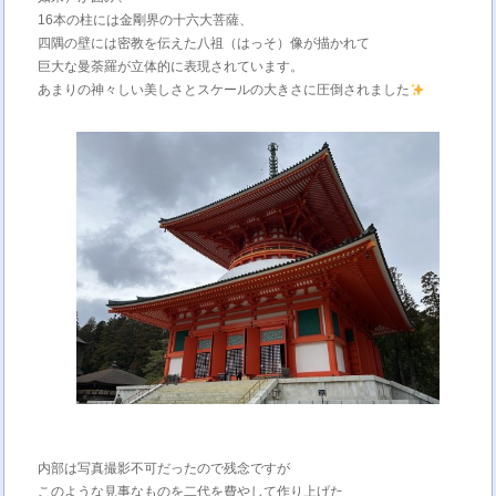
16本の柱には金剛界の十六大菩薩、
四隅の壁には密教を伝えた八祖（はっそ）像が描かれて
巨大な曼荼羅が立体的に表現されています。
あまりの神々しい美しさとスケールの大きさに圧倒されました
内部は写真撮影不可だったので残念ですが
このような見事なものを二代を費やして作り上げた