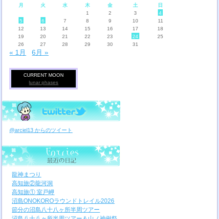
月
火
水
木
金
土
日
1
2
3
4
5
6
7
8
9
10
11
12
13
14
15
16
17
18
19
20
21
22
23
24
25
26
27
28
29
30
31
« 1月
6月 »
CURRENT MOON
lunar phases
@arciel13 からのツイート
龍神まつり
高知旅②龍河洞
高知旅① 室戸岬
沼島ONOKOROラウンドトレイル2026
節分の沼島八十八ヶ所半周ツアー
沼島八十八ヶ所半周ツアー＆山ノ神例祭