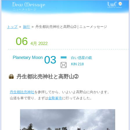
トップ
»
旅行
»
丹生都比売神社と高野山➁ | ニューメッセージ
06
4月 2022
03
Planetary Moon
白い惑星の鏡
KIN 218
丹生都比売神社と高野山➁
丹生都比売神社
を参拝してから、いよいよ高野山に向かいます。
山道を車で登り、まずは
金剛峯寺
に行ってみました。