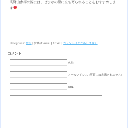
高野山参拝の際には、ぜひゆの里に立ち寄られることをおすすめしま
す
Categories:
旅行
| 投稿者 arciel | 16:40 |
コメントはまだありません
コメント
名前
メールアドレス (画面には表示されません)
URL