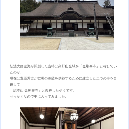
弘法大師空海が開創した当時は高野山全域を「金剛峯寺」と称してい
たのが、
現在は豊臣秀吉が亡母の菩薩を供養するために建立した二つの寺を合
併して
「総本山 金剛峯寺」と改称したそうです。
せっかくなので中に入ってみました。