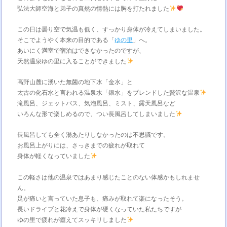
弘法大師空海と弟子の真然の情熱には胸を打たれました
この日は曇り空で気温も低く、すっかり身体が冷えてしまいました。
そこでようやく本来の目的である「
ゆの里
」へ。
あいにく満室で宿泊はできなかったのですが、
天然温泉ゆの里に入ることができました
高野山麓に湧いた無菌の地下水「金水」と
太古の化石水と言われる温泉水「銀水」をブレンドした贅沢な温泉
滝風呂、ジェットバス、気泡風呂、ミスト、露天風呂など
いろんな形で楽しめるので、つい長風呂してしまいました
長風呂しても全く湯あたりしなかったのは不思議です。
お風呂上がりには、さっきまでの疲れが取れて
身体が軽くなっていました
この軽さは他の温泉ではあまり感じたことのない体感かもしれませ
ん。
足が痛いと言っていた息子も、痛みが取れて楽になったそう。
長いドライブと花冷えで身体が硬くなっていた私たちですが
ゆの里で疲れが癒えてスッキリしました