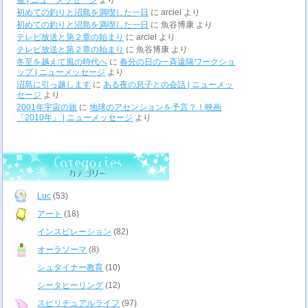
初めての釣りと沼島を満喫した一日
に
arciel
より
初めての釣りと沼島を満喫した一日
に
魚谷博康
より
テレビ放送と第２章の始まり
に
arciel
より
テレビ放送と第２章の始まり
に
魚谷博康
より
冬至を越えて風の時代へ
に
春分の日の一斉遠隔ワークショ
ップ | ニューメッセージ
より
沼島に引っ越します
に
ある夜の息子との会話 | ニューメッ
セージ
より
2001年宇宙の旅
に
地球のアセンションを予言？！映画
「2010年」 | ニューメッセージ
より
Luc
(53)
アート
(18)
インスピレーション
(82)
オーラソーマ
(8)
シュタイナー教育
(10)
シータヒーリング
(12)
スピリチュアルライフ
(97)