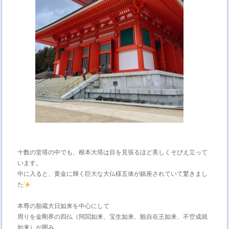
十数の堂塔の中でも、根本大塔は目を見張るほど美しくそびえ立って
います。
中に入ると、黄金に輝く巨大な大仏様五体が鎮座されていて驚きまし
た
本尊の胎蔵大日如来を中心にして
周りを金剛界の四仏（阿閦如来、宝生如来、観自在王如来、不空成就
如来）が囲み、