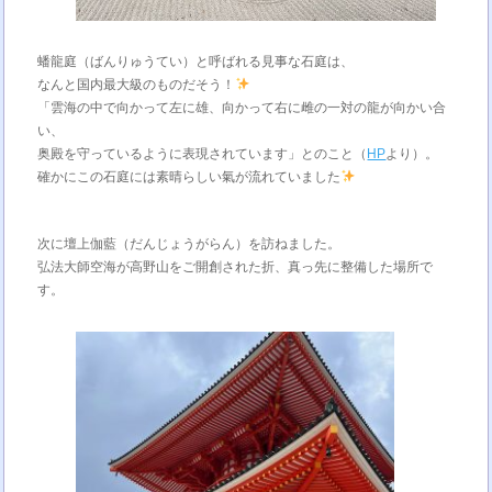
蟠龍庭（ばんりゅうてい）と呼ばれる見事な石庭は、
なんと国内最大級のものだそう！
「雲海の中で向かって左に雄、向かって右に雌の一対の龍が向かい合
い、
奥殿を守っているように表現されています」とのこと（
HP
より）。
確かにこの石庭には素晴らしい氣が流れていました
次に壇上伽藍（だんじょうがらん）を訪ねました。
弘法大師空海が高野山をご開創された折、真っ先に整備した場所で
す。