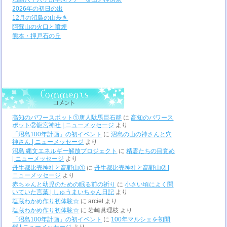
2026年の初日の出
12月の沼島の山歩き
阿蘇山の火口と噴煙
熊本・押戸石の丘
高知のパワースポット①唐人駄馬巨石群
に
高知のパワース
ポット②龍宮神社 | ニューメッセージ
より
「沼島100年計画」の初イベント
に
沼島の山の神さんと穴
神さん | ニューメッセージ
より
沼島 縄文エネルギー解放プロジェクト
に
精霊たちの目覚め
| ニューメッセージ
より
丹生都比売神社と高野山①
に
丹生都比売神社と高野山➁ |
ニューメッセージ
より
赤ちゃんと幼児のための眠る前の祈り
に
小さい頃によく聞
いていた言葉 | しゅうまいちゃん日記
より
塩蔵わかめ作り初体験☆
に
arciel
より
塩蔵わかめ作り初体験☆
に
岩崎眞理枝
より
「沼島100年計画」の初イベント
に
100年マルシェを初開
催 | ニューメッセージ
より