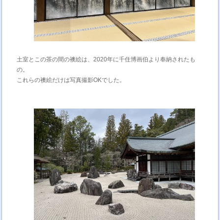
土室とこの茶の間の襖絵は、2020年に千住博画伯より奉納されたも
の。
これらの襖絵だけは写真撮影OKでした。