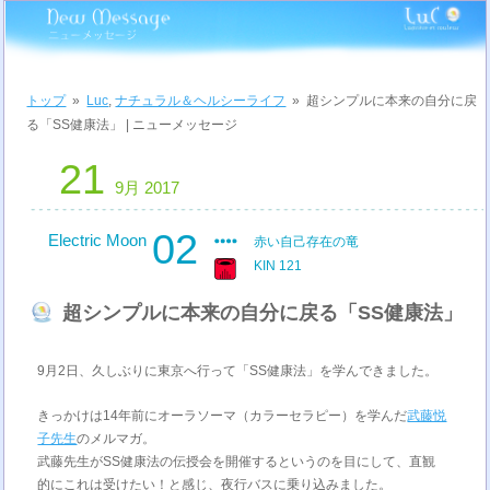
トップ
»
Luc
,
ナチュラル＆ヘルシーライフ
»
超シンプルに本来の自分に戻
る「SS健康法」 | ニューメッセージ
21
9月 2017
02
Electric Moon
赤い自己存在の竜
KIN 121
超シンプルに本来の自分に戻る「SS健康法」
9月2日、久しぶりに東京へ行って「SS健康法」を学んできました。
きっかけは14年前にオーラソーマ（カラーセラピー）を学んだ
武藤悦
子先生
のメルマガ。
武藤先生がSS健康法の伝授会を開催するというのを目にして、直観
的にこれは受けたい！と感じ、夜行バスに乗り込みました。