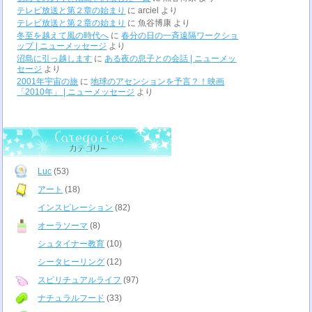
テレビ放送と第２章の始まり
に
arciel
より
テレビ放送と第２章の始まり
に
魚谷博康
より
冬至を越えて風の時代へ
に
春分の日の一斉遠隔ワークショ
ップ | ニューメッセージ
より
沼島に引っ越します
に
ある夜の息子との会話 | ニューメッ
セージ
より
2001年宇宙の旅
に
地球のアセンションを予言？！映画
「2010年」 | ニューメッセージ
より
Luc
(53)
アート
(18)
インスピレーション
(82)
オーラソーマ
(8)
シュタイナー教育
(10)
シータヒーリング
(12)
スピリチュアルライフ
(97)
ナチュラルフード
(33)