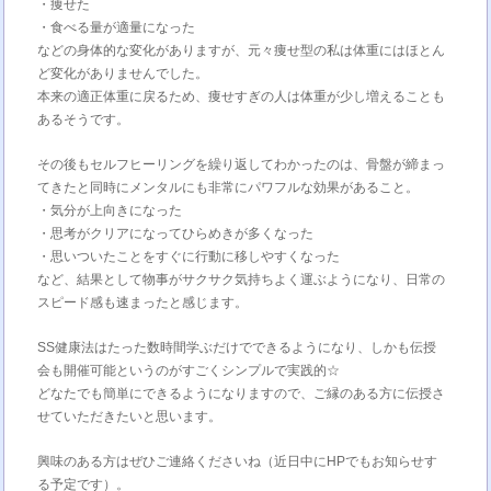
・痩せた
・食べる量が適量になった
などの身体的な変化がありますが、元々痩せ型の私は体重にはほとん
ど変化がありませんでした。
本来の適正体重に戻るため、痩せすぎの人は体重が少し増えることも
あるそうです。
その後もセルフヒーリングを繰り返してわかったのは、骨盤が締まっ
てきたと同時にメンタルにも非常にパワフルな効果があること。
・気分が上向きになった
・思考がクリアになってひらめきが多くなった
・思いついたことをすぐに行動に移しやすくなった
など、結果として物事がサクサク気持ちよく運ぶようになり、日常の
スピード感も速まったと感じます。
SS健康法はたった数時間学ぶだけでできるようになり、しかも伝授
会も開催可能というのがすごくシンプルで実践的☆
どなたでも簡単にできるようになりますので、ご縁のある方に伝授さ
せていただきたいと思います。
興味のある方はぜひご連絡くださいね（近日中にHPでもお知らせす
る予定です）。