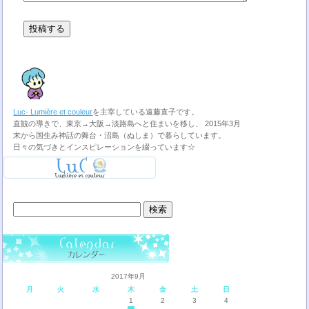
Luc- Lumière et couleur
を主宰している遠藤直子です。
直観の導きで、東京→大阪→淡路島へと住まいを移し、 2015年3月
末から国生み神話の舞台・沼島（ぬしま）で暮らしています。
日々の気づきとインスピレーションを綴っています☆
検
索:
2017年9月
月
火
水
木
金
土
日
1
2
3
4