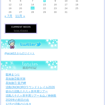
5
6
7
8
9
10
11
12
13
14
15
16
17
18
19
20
21
22
23
24
25
26
27
28
29
30
31
« 7月
11月 »
CURRENT MOON
lunar phases
@arciel13 からのツイート
龍神まつり
高知旅②龍河洞
高知旅① 室戸岬
沼島ONOKOROラウンドトレイル2026
節分の沼島八十八ヶ所半周ツアー
沼島八十八ヶ所半周ツアー＆山ノ神例祭
2026年の初日の出
12月の沼島の山歩き