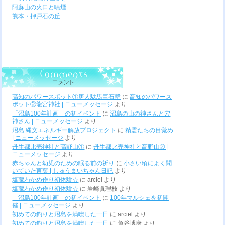
阿蘇山の火口と噴煙
熊本・押戸石の丘
高知のパワースポット①唐人駄馬巨石群
に
高知のパワース
ポット②龍宮神社 | ニューメッセージ
より
「沼島100年計画」の初イベント
に
沼島の山の神さんと穴
神さん | ニューメッセージ
より
沼島 縄文エネルギー解放プロジェクト
に
精霊たちの目覚め
| ニューメッセージ
より
丹生都比売神社と高野山①
に
丹生都比売神社と高野山➁ |
ニューメッセージ
より
赤ちゃんと幼児のための眠る前の祈り
に
小さい頃によく聞
いていた言葉 | しゅうまいちゃん日記
より
塩蔵わかめ作り初体験☆
に
arciel
より
塩蔵わかめ作り初体験☆
に
岩崎眞理枝
より
「沼島100年計画」の初イベント
に
100年マルシェを初開
催 | ニューメッセージ
より
初めての釣りと沼島を満喫した一日
に
arciel
より
初めての釣りと沼島を満喫した一日
に
魚谷博康
より