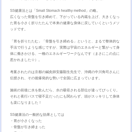
SS健康法とは「Small Stomach healthy method」の略。
広くなった骨盤を引き締めて、下がっている内蔵を上げ、大きくなっ
た胃を小さく折りたたんで本来の健康な身体に戻していくというメソ
ッドです。
「胃を折りたたむ」「骨盤を引き締める」というと、まるで整体的な
手法で行うような感じですが、実際は宇宙のエネルギーと繋がって身
体に働きかける、一種のエネルギーワークなんです（まさにこの点に
惹かれました☆）。
考案されたのは京都の鍼灸師安藤顯生先生で、沖縄の中川角司さんに
伝授され、その後爆発的な勢いで全国に広まっています。
施術の前後に水を飲んだら、水の吸収される部位が違ってびっくり。
それと夜行バスで寝不足だったにも関わらず、頭がスッキリして身体
も楽になりました！
SS健康法の一般的な効果としては
・胃が小さくなった
・骨盤が引き締まった