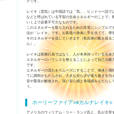
クです。
レイキ（霊気）は中国語では「気」、ヒンドゥー語で
などと呼ばれている宇宙の生命エネルギーのことで、
いく上で必要不可欠なものです。
このエネルギーを取り入れるための非常にシンプルで
法が「レイキ」です。お客様の身体に手を当てて、導
キのエネルギーを流していきます（私自身の氣を送る
ん）。
レイキは医療行為ではなく、人が本来持っている生命
エネルギーのバランスを整えることによって自己治癒
です。
エネルギーの流れをスムーズにすることで、身体と感
てに調和がもたらされ、大きな安らぎや落ち着きを与
安や緊張が解放され、深い安心感と幸福感をもたらし
う。
ホーリーファイア
カルナレイキ
®Ⅲ
®
アメリカのウィリアム・リー・ランド氏と、氏が主宰