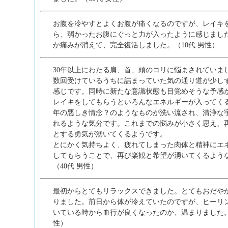
お腹を冷やすとよくお腹が痛くなるのですが、レイキ
ら、弱かったお腹にぐっと力が入ったように感じまし
か痛みが消えて、完全復活しました。（10代 男性）
30年以上にわたる肩、首、頭のコリに悩まされていま
数回受けているうちに詰まっていた気の通り道が少し
感じです。同時に新たな意識状態も目覚めそうな予感
レイキをしてもらうといろんなエネルギーが入ってく
年の悪しき情念？のようなものが洗い流され、清浄な
れるような気分です。これまでの悩みが小さく思え、
とする勇気が湧いてくるようです。
とにかく気持ちよく、疲れてしまった肉体と精神にエ
してもらうことで、再び楽観と希望が湧いてくるよう
（40代 男性）
最初からとてもリラックスできました。とてもおだや
りました。前日から体が冷えていたのですが、ヒーリ
いている時から血行が良くなったのか、温まりました。（
性）