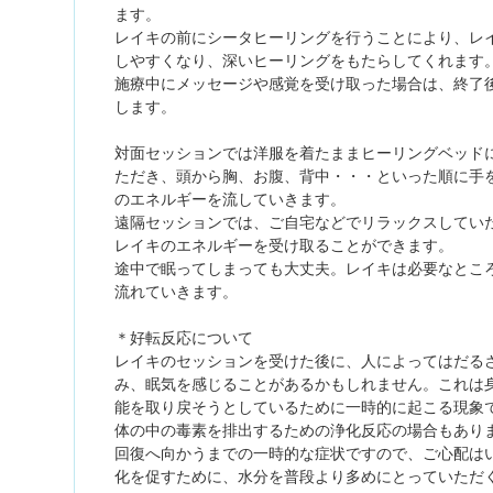
ます。
レイキの前にシータヒーリングを行うことにより、レ
しやすくなり、深いヒーリングをもたらしてくれます
施療中にメッセージや感覚を受け取った場合は、終了
します。
対面セッションでは洋服を着たままヒーリングベッド
ただき、頭から胸、お腹、背中・・・といった順に手
のエネルギーを流していきます。
遠隔セッションでは、ご自宅などでリラックスしてい
レイキのエネルギーを受け取ることができます。
途中で眠ってしまっても大丈夫。レイキは必要なとこ
流れていきます。
＊好転反応について
レイキのセッションを受けた後に、人によってはだる
み、眠気を感じることがあるかもしれません。これは
能を取り戻そうとしているために一時的に起こる現象
体の中の毒素を排出するための浄化反応の場合もあり
回復へ向かうまでの一時的な症状ですので、ご心配は
化を促すために、水分を普段より多めにとっていただ