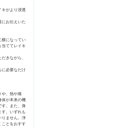
イキがより浸透
。
後にお伝えいた
に横になってい
を当ててレイキ
ただきながら、
ろに必要なだけ
さや、熱や痛
身体が本来の機
です。また、身
ます。いずれも
いりません。浄
くことをおすす