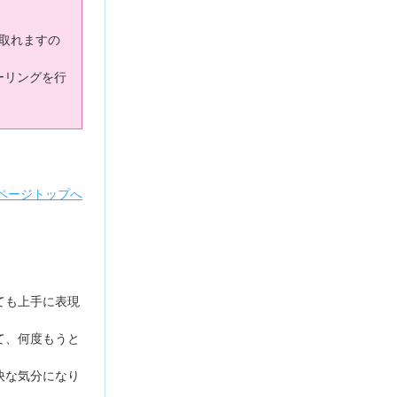
取れますの
ーリングを行
ページトップへ
ても上手に表現
て、何度もうと
快な気分になり