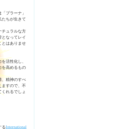
は「プラーナ」
私たちが生きて
ナチュラルな方
管となってレイ
ことはありませ
力を活性化し、
力を高めるもの
情、精神のすべ
えますので、不
てくれるでしょ
する
International