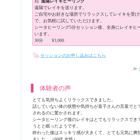
3）遠隔レイキヒーリング
遠隔でレイキを送ります。
ご自宅やお好きな場所でリラックスしてレイキを受け
で、お気軽に試していただけます。
シータヒーリング5分セッション後、全身にレイキヒ
います。
30分 ¥3,000
セッションのお申し込みはこちら
≫
体験者の声
とても気持ちよくリラックスできました。
話していない体の状態や気持ちが直子さんの言葉でと
されるのに驚かされます。
シータヒーリング後のレイキはとてもリラックスでき
うとと眠ったようです。
終わった後はスッキリ感が大きくて、とても元気に爽
ました。（60代 女性）