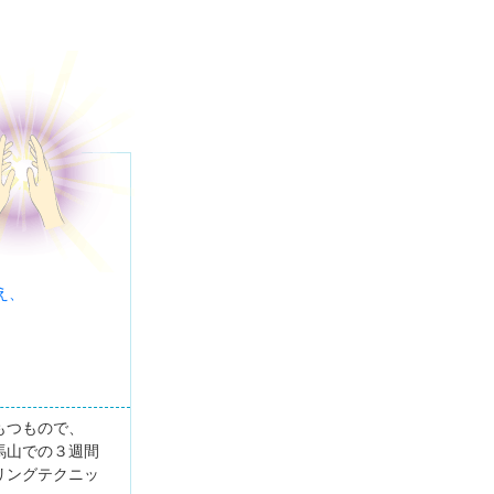
え、
もつもので、
馬山での３週間
リングテクニッ