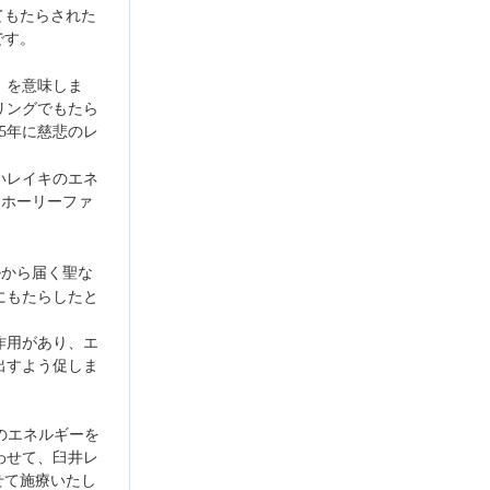
てもたらされた
です。
」を意味しま
リングでもたら
5年に慈悲のレ
いレイキのエネ
にホーリーファ
ルから届く聖な
にもたらしたと
作用があり、エ
出すよう促しま
のエネルギーを
わせて、臼井レ
せて施療いたし