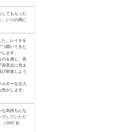
をしてもらった
た。いつの間に
した。レイキを
ずつ開いてきた
がします。
るのを感じ、長
宇宙意志に包ま
再び前進しよう
ネルギーを注入
な気がします。
かな気持ちにな
ングしていただ
20代 女