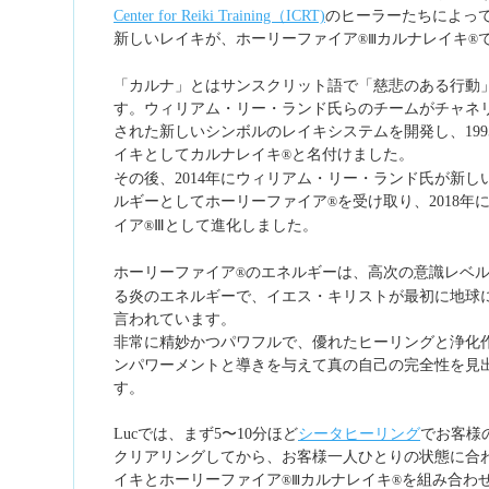
Center for Reiki Training（ICRT)
のヒーラーたちによっ
新しいレイキが、ホーリーファイア
カルナレイキ
®Ⅲ
®
「カルナ」とはサンスクリット語で「慈悲のある行動
す。ウィリアム・リー・ランド氏らのチームがチャネ
された新しいシンボルのレイキシステムを開発し、199
イキとしてカルナレイキ
と名付けました。
®
その後、2014年にウィリアム・リー・ランド氏が新し
ルギーとしてホーリーファイア
を受け取り、2018年
®
イア
Ⅲとして進化しました。
®
ホーリーファイア
のエネルギーは、高次の意識レベ
®
る炎のエネルギーで、イエス・キリストが最初に地球
言われています。
非常に精妙かつパワフルで、優れたヒーリングと浄化
ンパワーメントと導きを与えて真の自己の完全性を見
す。
Lucでは、まず5〜10分ほど
シータヒーリング
でお客様
クリアリングしてから、お客様一人ひとりの状態に合
イキとホーリーファイア
カルナレイキ
を組み合わ
®Ⅲ
®