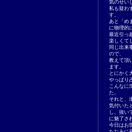
気のせい
私も疑わ
す。
あと「め
に物理的
最近引っ
楽しくて
同じ出来
ので、
教えて頂
ます。
とにかく
やっぱり
こんなに
た。
それと、
気付いた
し、抜い
に魅了さ
今日はお
ちなみに