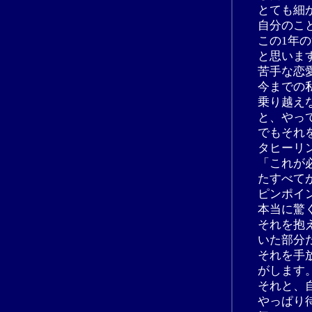
とても細
自分のこ
この1年
と思いま
苦手な恋
今までの
乗り越え
と、やっ
でもそれ
タヒーリ
「これが
たすべて
ピンポイ
本当に驚
それを抱
いた部分
それを手
がします
それと、
やっぱり