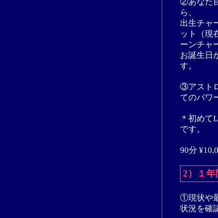
②あなた
ら、
出生チャ
ット（現
ーンチャ
お誕生日
す。
③アスト
てのパワ
＊初めて
です。
90分 ¥10,
2）１
①現状や
状況を確