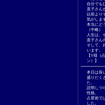
自分でも
直子さん
以前より
気がしま
本当にど
（中略）
人生は、
直子さん
そして、
います。
【Y様（
ン）】
本日は長
盛りだく
た。
説明しづ
性格。
占星術で
した。