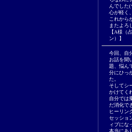
んでした(*´
心が軽く
これから
またよろ
【A様（
ン）】
今回、自
お話を聞
題、悩ん
分にひっ
た。
そしてシ
かけてく
自分では
だ消化で
ヒーリン
セッショ
ィブにな
本当にあ