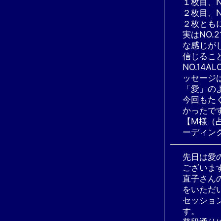
１枚目、NO
２枚目、NO
２枚とも
実はNO
な感じが
信じるこ
NO.14
ッセージ
「愛」の
今回もた
かったで
【M様（
ーディン
先日は愛
ございま
直子さん
をいただ
セッショ
す。