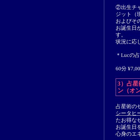
②出生チ
ジット（
およびそ
お誕生日
す。
状況に応
＊Luc
60分 ¥7,0
3）占
ン（オ
占星術の
シータヒ
たお得な
お誕生日
心身のエ