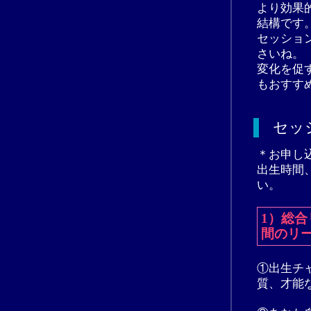
より効果
結構です
セッショ
さいね。
変化を促
もおすす
セッ
＊お申し
出生時間
い。
1）総
間のリ
①出生チ
質、才能