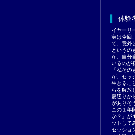
体験
イヤーリ
実は今回
て、意外
というの
が、自分
いるのが
「私その
が、セッ
生きるこ
らを解放
夏辺りか
がありそ
この１年
か？」が
ットして
セッショ