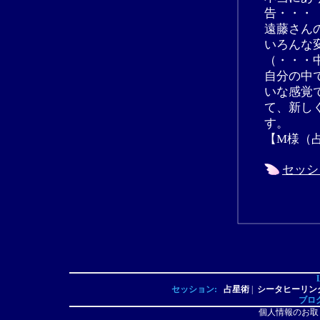
告・・・
遠藤さん
いろんな
（・・・
自分の中
いな感覚
て、新し
す。
【M様（
セッシ
セッション:
占星術
|
シータヒーリン
ブロ
個人情報のお取