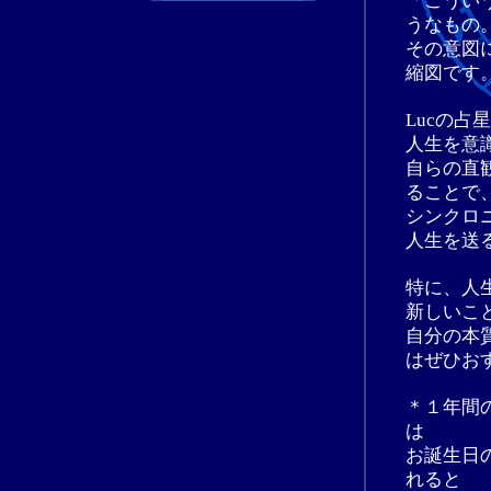
「こうい
うなもの
その意図
縮図です
Lucの
人生を意
自らの直
ることで
シンクロ
人生を送
特に、人
新しいこ
自分の本
はぜひお
＊１年間
は
お誕生日
れると