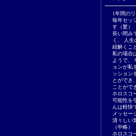
1年間の
毎年セッ
す（驚）
長い間み
く、 人
紐解くこ
私の場合
ようで、
ョンが私
ッション
とができ
ことがで
ホロスコ
可能性を
んは軽快
メッセー
清々しい
（中略）
ホロスコ