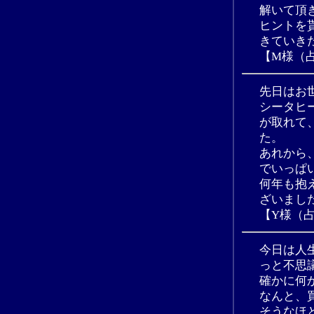
解いて頂
ヒントを
きていき
【M様（
先日はお
シータヒ
が取れて
た。
あれから
でいっぱ
何年も抱
ざいまし
【Y様（
今日は人
っと不思
確かに何
なんと、
そうなほ