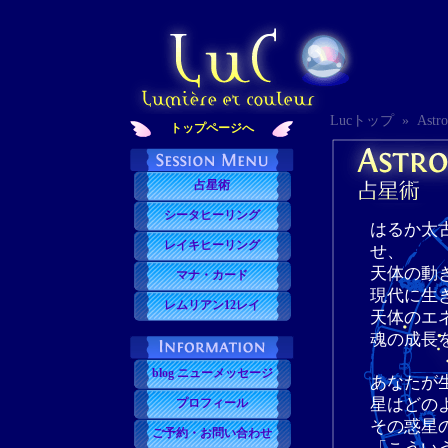
Lucトップ »
Ast
トップページへ
占星術
シータヒーリング
はるか太
レイキヒーリング
せ、
天体の動
マナ・カード
現代に生
レムリアン12レイ
天体のエ
魂の成長
blog ニューメッセージ
あなたが
星はどの
プロフィール
その惑星
ご予約・お問い合わせ