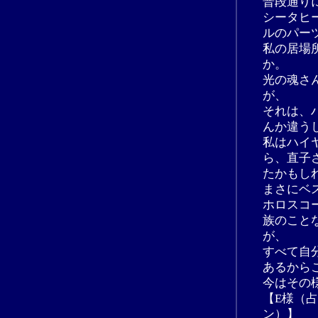
普段通り
シータヒ
ルのパー
私の居場
か。
光の魂さ
が、
それは、
んか違う
私はハイ
ら、直子
たかもし
まさにベ
ホロスコ
族のこと
が、
すべて自
あるから
今はその
【E様（
ン）】