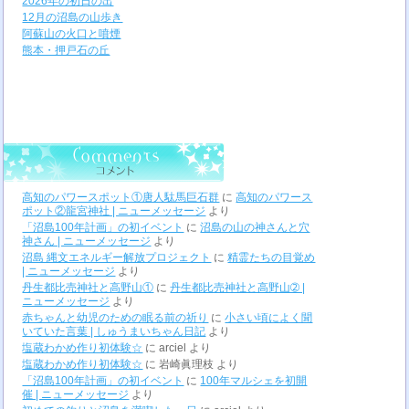
2026年の初日の出
12月の沼島の山歩き
阿蘇山の火口と噴煙
熊本・押戸石の丘
高知のパワースポット①唐人駄馬巨石群
に
高知のパワース
ポット②龍宮神社 | ニューメッセージ
より
「沼島100年計画」の初イベント
に
沼島の山の神さんと穴
神さん | ニューメッセージ
より
沼島 縄文エネルギー解放プロジェクト
に
精霊たちの目覚め
| ニューメッセージ
より
丹生都比売神社と高野山①
に
丹生都比売神社と高野山➁ |
ニューメッセージ
より
赤ちゃんと幼児のための眠る前の祈り
に
小さい頃によく聞
いていた言葉 | しゅうまいちゃん日記
より
塩蔵わかめ作り初体験☆
に
arciel
より
塩蔵わかめ作り初体験☆
に
岩崎眞理枝
より
「沼島100年計画」の初イベント
に
100年マルシェを初開
催 | ニューメッセージ
より