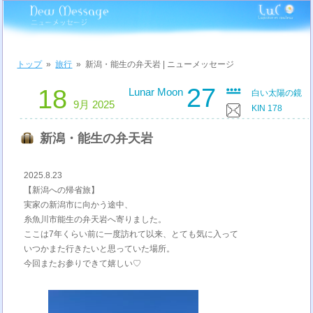
トップ
»
旅行
»
新潟・能生の弁天岩 | ニューメッセージ
27
18
Lunar Moon
白い太陽の鏡
9月 2025
KIN 178
新潟・能生の弁天岩
2025.8.23
【新潟への帰省旅】
実家の新潟市に向かう途中、
糸魚川市能生の弁天岩へ寄りました。
ここは7年くらい前に一度訪れて以来、とても気に入って
いつかまた行きたいと思っていた場所。
今回またお参りできて嬉しい♡