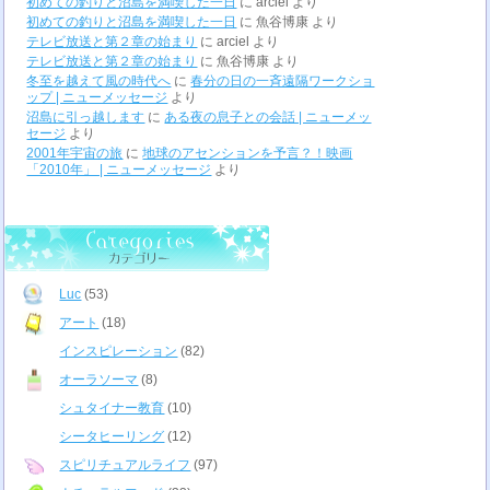
初めての釣りと沼島を満喫した一日
に
arciel
より
初めての釣りと沼島を満喫した一日
に
魚谷博康
より
テレビ放送と第２章の始まり
に
arciel
より
テレビ放送と第２章の始まり
に
魚谷博康
より
冬至を越えて風の時代へ
に
春分の日の一斉遠隔ワークショ
ップ | ニューメッセージ
より
沼島に引っ越します
に
ある夜の息子との会話 | ニューメッ
セージ
より
2001年宇宙の旅
に
地球のアセンションを予言？！映画
「2010年」 | ニューメッセージ
より
Luc
(53)
アート
(18)
インスピレーション
(82)
オーラソーマ
(8)
シュタイナー教育
(10)
シータヒーリング
(12)
スピリチュアルライフ
(97)