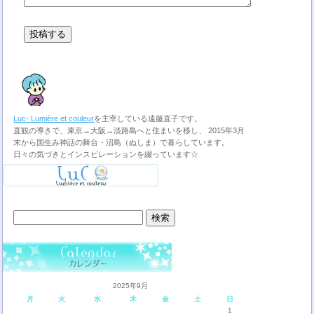
Luc- Lumière et couleur
を主宰している遠藤直子です。
直観の導きで、東京→大阪→淡路島へと住まいを移し、 2015年3月
末から国生み神話の舞台・沼島（ぬしま）で暮らしています。
日々の気づきとインスピレーションを綴っています☆
検
索:
2025年9月
月
火
水
木
金
土
日
1