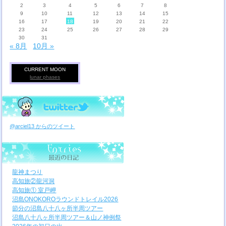
2
3
4
5
6
7
8
9
10
11
12
13
14
15
16
17
18
19
20
21
22
23
24
25
26
27
28
29
30
31
« 8月
10月 »
CURRENT MOON
lunar phases
@arciel13 からのツイート
龍神まつり
高知旅②龍河洞
高知旅① 室戸岬
沼島ONOKOROラウンドトレイル2026
節分の沼島八十八ヶ所半周ツアー
沼島八十八ヶ所半周ツアー＆山ノ神例祭