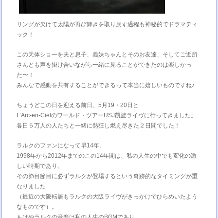
リングが欠けて太陽が再び輝きを取り戻す過程も神秘的でドラマティ
ック！
この天体ショーを夫と息子、義妹ちゃんとそのお友達、そしてご近所
さんとも声を掛け合いながら一緒に見ることができたのは楽しかっ
た〜！
みんなで感動を共有することができるって本当に嬉しいものですね♪
ちょうどこの日を迎える前日、5月19・20日と
L’Arc-en-Cielのワールド・ツアーUSJ凱旋ライヴに行ってきました。
各日５万人の人たちと一緒に熱狂し燃え尽きた２日間でした！
ラルクのファンになって早14年。
1998年から2012年までのこの14年間は、私の人生の中でも変化の激
しい時期であり、
その節目節目に必ずラルクが登場するという奇跡的なタイミングが重
なりました
（最近の大阪転居もラルクの大阪ライヴがきっかけでひらめいたよう
なものです）。
もはやラルクの音楽は私の人生のBGMであり、