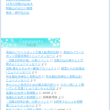
12月の沼島の山歩き
阿蘇山の火口と噴煙
熊本・押戸石の丘
高知のパワースポット①唐人駄馬巨石群
に
高知のパワース
ポット②龍宮神社 | ニューメッセージ
より
「沼島100年計画」の初イベント
に
沼島の山の神さんと穴
神さん | ニューメッセージ
より
沼島 縄文エネルギー解放プロジェクト
に
精霊たちの目覚め
| ニューメッセージ
より
丹生都比売神社と高野山①
に
丹生都比売神社と高野山➁ |
ニューメッセージ
より
赤ちゃんと幼児のための眠る前の祈り
に
小さい頃によく聞
いていた言葉 | しゅうまいちゃん日記
より
塩蔵わかめ作り初体験☆
に
arciel
より
塩蔵わかめ作り初体験☆
に
岩崎眞理枝
より
「沼島100年計画」の初イベント
に
100年マルシェを初開
催 | ニューメッセージ
より
初めての釣りと沼島を満喫した一日
に
arciel
より