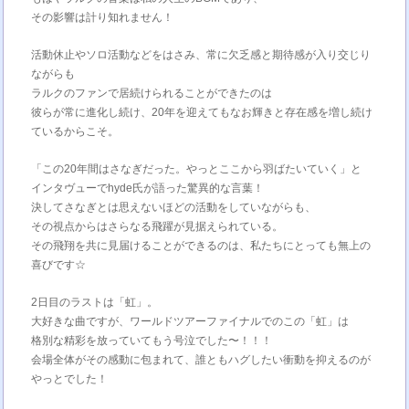
その影響は計り知れません！
活動休止やソロ活動などをはさみ、常に欠乏感と期待感が入り交じり
ながらも
ラルクのファンで居続けられることができたのは
彼らが常に進化し続け、20年を迎えてもなお輝きと存在感を増し続け
ているからこそ。
「この20年間はさなぎだった。やっとここから羽ばたいていく」と
インタヴューでhyde氏が語った驚異的な言葉！
決してさなぎとは思えないほどの活動をしていながらも、
その視点からはさらなる飛躍が見据えられている。
その飛翔を共に見届けることができるのは、私たちにとっても無上の
喜びです☆
2日目のラストは「虹」。
大好きな曲ですが、ワールドツアーファイナルでのこの「虹」は
格別な精彩を放っていてもう号泣でした〜！！！
会場全体がその感動に包まれて、誰ともハグしたい衝動を抑えるのが
やっとでした！