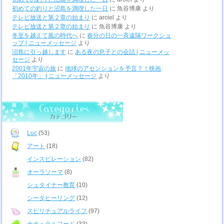
初めての釣りと沼島を満喫した一日
に
魚谷博康
より
テレビ放送と第２章の始まり
に
arciel
より
テレビ放送と第２章の始まり
に
魚谷博康
より
冬至を越えて風の時代へ
に
春分の日の一斉遠隔ワークショ
ップ | ニューメッセージ
より
沼島に引っ越します
に
ある夜の息子との会話 | ニューメッ
セージ
より
2001年宇宙の旅
に
地球のアセンションを予言？！映画
「2010年」 | ニューメッセージ
より
Luc
(53)
アート
(18)
インスピレーション
(82)
オーラソーマ
(8)
シュタイナー教育
(10)
シータヒーリング
(12)
スピリチュアルライフ
(97)