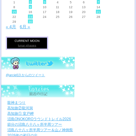
1
2
3
4
5
6
7
8
9
10
11
12
13
14
15
16
17
18
19
20
21
22
23
24
25
26
27
28
29
30
« 4月
6月 »
CURRENT MOON
lunar phases
@arciel13 からのツイート
龍神まつり
高知旅②龍河洞
高知旅① 室戸岬
沼島ONOKOROラウンドトレイル2026
節分の沼島八十八ヶ所半周ツアー
沼島八十八ヶ所半周ツアー＆山ノ神例祭
2026年の初日の出