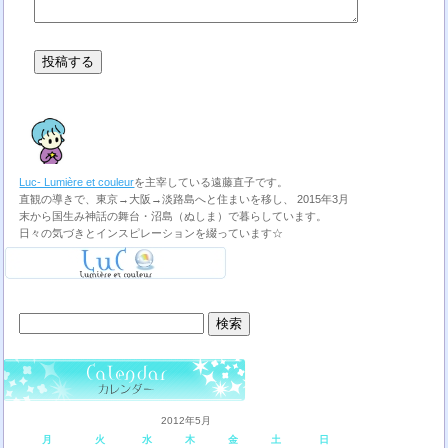
Luc- Lumière et couleur
を主宰している遠藤直子です。
直観の導きで、東京→大阪→淡路島へと住まいを移し、 2015年3月
末から国生み神話の舞台・沼島（ぬしま）で暮らしています。
日々の気づきとインスピレーションを綴っています☆
検
索:
2012年5月
月
火
水
木
金
土
日