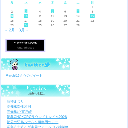
月
火
水
木
金
土
日
1
2
3
4
5
6
7
8
9
10
11
12
13
14
15
16
17
18
19
20
21
22
23
24
25
26
27
28
« 2月
3月 »
CURRENT MOON
lunar phases
@arciel13 からのツイート
龍神まつり
高知旅②龍河洞
高知旅① 室戸岬
沼島ONOKOROラウンドトレイル2026
節分の沼島八十八ヶ所半周ツアー
沼島八十八ヶ所半周ツアー＆山ノ神例祭