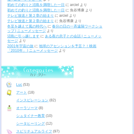
初めての釣りと沼島を満喫した一日
に
arciel
より
初めての釣りと沼島を満喫した一日
に
魚谷博康
より
テレビ放送と第２章の始まり
に
arciel
より
テレビ放送と第２章の始まり
に
魚谷博康
より
冬至を越えて風の時代へ
に
春分の日の一斉遠隔ワークショ
ップ | ニューメッセージ
より
沼島に引っ越します
に
ある夜の息子との会話 | ニューメッ
セージ
より
2001年宇宙の旅
に
地球のアセンションを予言？！映画
「2010年」 | ニューメッセージ
より
Luc
(53)
アート
(18)
インスピレーション
(82)
オーラソーマ
(8)
シュタイナー教育
(10)
シータヒーリング
(12)
スピリチュアルライフ
(97)