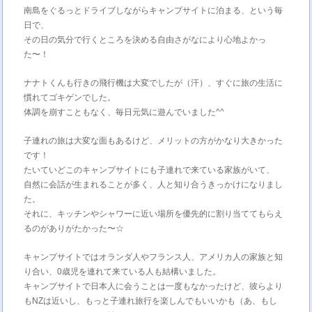
南島をぐるっとドライブしながらキャンプサイトに泊まる、という毎
日で、
その日の気分で行くところを決める自由さがなにより心地よかっ
た〜！
ナナトくんも行きの飛行機は大変でしたが（汗）、すぐに旅の生活に
慣れてゴキゲンでした。
体調を崩すこともなく、毎日元気に遊んでいました^^
子連れの旅は大変な面もあるけど、メリットの方がかなり大きかった
です！
たいていどこのキャンプサイトにも子連れで来ている家族がいて、
自然に会話が生まれることが多く、人と知り合うきっかけになりまし
た。
それに、キッチンやシャワーに近い場所を優先的に割り当ててもらえ
るのがありがたかった〜☆
キャンプサイトではオランダ人やフランス人、アメリカ人の家族と知
り合い、0歳児を連れて来ている人も結構いました。
キャンプサイトで日本人に会うことは一度もなかったけど、彼らより
もNZは近いし、もっと子連れ旅行を楽しんでもいいかも（あ、もし