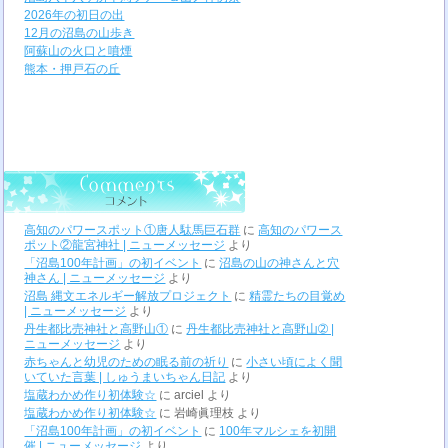
2026年の初日の出
12月の沼島の山歩き
阿蘇山の火口と噴煙
熊本・押戸石の丘
高知のパワースポット①唐人駄馬巨石群
に
高知のパワース
ポット②龍宮神社 | ニューメッセージ
より
「沼島100年計画」の初イベント
に
沼島の山の神さんと穴
神さん | ニューメッセージ
より
沼島 縄文エネルギー解放プロジェクト
に
精霊たちの目覚め
| ニューメッセージ
より
丹生都比売神社と高野山①
に
丹生都比売神社と高野山➁ |
ニューメッセージ
より
赤ちゃんと幼児のための眠る前の祈り
に
小さい頃によく聞
いていた言葉 | しゅうまいちゃん日記
より
塩蔵わかめ作り初体験☆
に
arciel
より
塩蔵わかめ作り初体験☆
に
岩崎眞理枝
より
「沼島100年計画」の初イベント
に
100年マルシェを初開
催 | ニューメッセージ
より